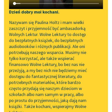
Katalog DAISY
Zgłoś brak utworu
Podkasty o książkach
Dzień dobry moi kochani.
Aktualności
Narzędzia
Nazywam się Paulina Holtz i mam wielki
zaszczyt i przyjemność być ambasadorką
„Prokurator Alicja Horn”
Mapa Wolnych Lektur
Wolnych Lektur. Wolne Lektury to dostęp
do słuchania
pobierz książkę
do bezpłatnych książek, do bezpłatnych
Leśmianator
audiobooków i różnych publikacji. Ale oni
Byliśmy częścią AI Impact
potrzebują naszego wsparcia. Musimy nie
Przewodnik dla piszących i
Lab
tylko korzystać, ale także wspierać
czytających
czytaj online
finansowo Wolne Lektury, bo bez nas nie
Zapraszamy na spotkanie
przeżyją, a my bez nich nie będziemy mieć
online z tłumaczkami
dostępu do fantastycznej literatury, do
literatury skandynawskiej
API
Epoka:
Modernizm
potrzebnych materiałów, które bardzo
Rodzaj:
Epika
Spotkanie z Katarzyną
OAI-PMH
często przydają się naszym dzieciom w
Gatunek:
Nowela
Tunkiel w Oslo
szkołach albo nam samym w pracy, albo
Widget Wolnych Lektur
po prostu do przyjemności, jaką dają nam
102. lata temu zmarł
książki. Także kochani, wspierajmy Wolne
Przypisy
Joseph Conrad
O autorze