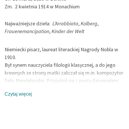
Ręce pełne poezji
Zm.
2 kwietnia 1914 w Monachium
Kolekcje edukacyjne
twórców przechodzących
Najważniejsze dzieła:
L’Arrabbiata
,
Kolberg
,
do domeny publicznej,
Frauenemancipation
,
Kinder der Welt
lektur szkolnych oraz
Starego Testamentu
Niemiecki pisarz, laureat literackiej Nagrody Nobla w
Odkurzamy bohaterów
1910.
Był synem nauczyciela filologii klasycznej, a do jego
Szkoła Poezji Wolnych
Lektur
krewnych ze strony matki zaliczał się m.in. kompozytor
Felix Mendelssohn. Przyjaźnił się z poetą Emanuelem
O nas
Geiblem, a od czasu studiów filologicznych w Berlinie
Czytaj więcej
także z wieloma innymi pisarzami. Debiutował w 1848 r.
Kontakt
poematem
Frühlingsanfang 1848
, komentującym
O projekcie
wydarzenia społeczno-polityczne Wiosny Ludów. Od
1849 r. należał do grupy literackiej Tunnel über der
Zespół
Spree. W 1852 obronił rozprawę doktorską, następnie