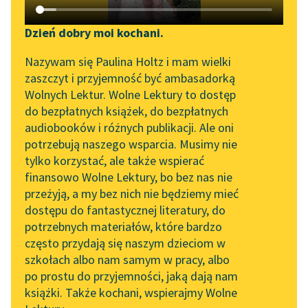
Katalog DAISY
Zgłoś brak utworu
Podkasty o książkach
Dzień dobry moi kochani.
Aktualności
Narzędzia
Nazywam się Paulina Holtz i mam wielki
pobierz audiobook
zaszczyt i przyjemność być ambasadorką
„Prokurator Alicja Horn”
Mapa Wolnych Lektur
Wolnych Lektur. Wolne Lektury to dostęp
do słuchania
pobierz książkę
do bezpłatnych książek, do bezpłatnych
Leśmianator
audiobooków i różnych publikacji. Ale oni
Byliśmy częścią AI Impact
potrzebują naszego wsparcia. Musimy nie
Przewodnik dla piszących i
Lab
tylko korzystać, ale także wspierać
czytających
czytaj online
finansowo Wolne Lektury, bo bez nas nie
Zapraszamy na spotkanie
przeżyją, a my bez nich nie będziemy mieć
online z tłumaczkami
dostępu do fantastycznej literatury, do
literatury skandynawskiej
API
Czyta:
Paulina Chruściel
, reż.
Rafał Poławski ArtRepublica
potrzebnych materiałów, które bardzo
Spotkanie z Katarzyną
OAI-PMH
często przydają się naszym dzieciom w
Tunkiel w Oslo
1×
Roz.
szkołach albo nam samym w pracy, albo
Widget Wolnych Lektur
po prostu do przyjemności, jaką dają nam
102. lata temu zmarł
I
książki. Także kochani, wspierajmy Wolne
Przypisy
Joseph Conrad
0:00:00
– 0:21:17