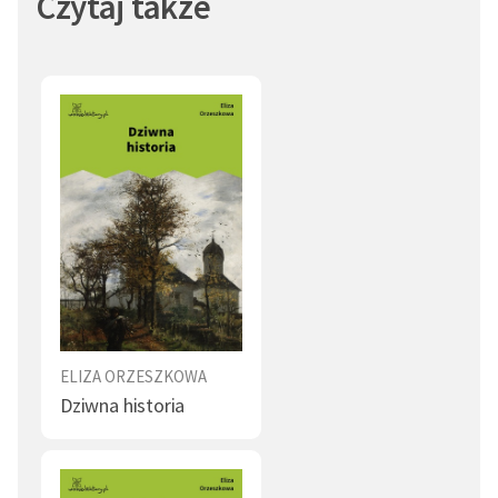
Czytaj także
autor: Bartłomiej Sandomierski
ELIZA ORZESZKOWA
Dziwna historia