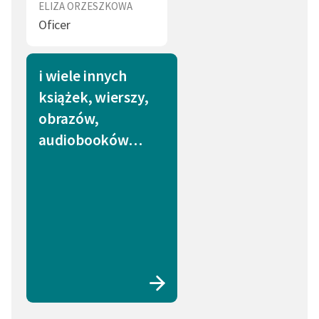
ELIZA ORZESZKOWA
Oficer
i wiele innych
książek, wierszy,
obrazów,
audiobooków…