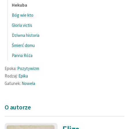
Ręce pełne poezji
Hekuba
Kolekcje edukacyjne
Bóg wie kto
twórców przechodzących
Gloria victis
do domeny publicznej,
Dziwna historia
lektur szkolnych oraz
Starego Testamentu
Śmierć domu
Odkurzamy bohaterów
Panna Róża
Szkoła Poezji Wolnych
Epoka:
Pozytywizm
Lektur
Rodzaj:
Epika
Gatunek:
Nowela
O nas
Kontakt
O autorze
O projekcie
Zespół