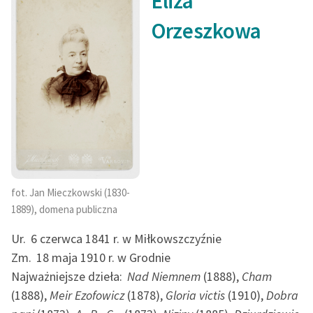
Eliza
Orzeszkowa
Zasady wykorzystania
Wolnych Lektur
Logotypy
Materiały promocyjne
Polityka prywatności
Regulamin biblioteki
Dane fundacji i
fot. Jan Mieczkowski (1830-
sprawozdania finansowe
1889), domena publiczna
Regulamin darowizn
Ur.
6 czerwca 1841 r. w Miłkowszczyźnie
Zm.
18 maja 1910 r. w Grodnie
Informacja o treściach
wrażliwych
Najważniejsze dzieła:
Nad Niemnem
(1888),
Cham
(1888),
Meir Ezofowicz
(1878),
Gloria victis
(1910),
Dobra
Deklaracja dostępności