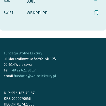
USD
3385
WBKPPLPP
SWIFT
Fundacja Wolne Lektury
ul. Marszałkowska 84/92 lok. 125
00-514 Warszawa
tel.
+48 22 621 30 17
email
fundacja@wolnelektury.pl
NIP: 952-187-70-87
KRS: 0000070056
REGON: 017423865