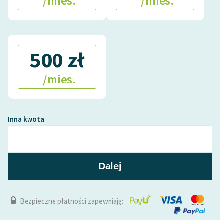
/mies.
/mies.
Zespół
Zasady wykorzystania
500 zł
Wolnych Lektur
Logotypy
/mies.
Materiały promocyjne
Polityka prywatności
Inna kwota
Regulamin biblioteki
Dane fundacji i
sprawozdania finansowe
Dalej
Regulamin darowizn
Bezpieczne płatności zapewniają:
Informacja o treściach
wrażliwych