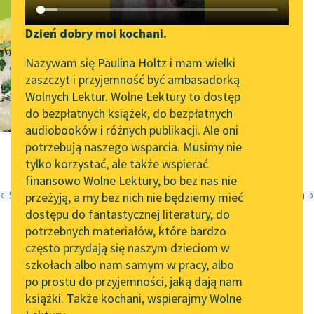
Katalog DAISY
Zgłoś brak utworu
O wróbelku
Podkasty o książkach
Dzień dobry moi kochani.
Aktualności
Narzędzia
Nazywam się Paulina Holtz i mam wielki
zaszczyt i przyjemność być ambasadorką
Zapraszamy na spotkanie
Mapa Wolnych Lektur
Wolnych Lektur. Wolne Lektury to dostęp
online z tłumaczkami
do bezpłatnych książek, do bezpłatnych
Leśmianator
literatury skandynawskiej
audiobooków i różnych publikacji. Ale oni
potrzebują naszego wsparcia. Musimy nie
Przewodnik dla piszących i
Spotkanie z Katarzyną
tylko korzystać, ale także wspierać
czytających
Tunkiel w Oslo
finansowo Wolne Lektury, bo bez nas nie
← Skumbrie w tomacie
Ballada o trzęsących się portkach →
przeżyją, a my bez nich nie będziemy mieć
Wolne Lektury na 32.
Konstanty Ildefons Gałczyński
dostępu do fantastycznej literatury, do
Pol’and’Rock Festivalu
API
potrzebnych materiałów, które bardzo
O wróbelku
„Kochanek Lady
OAI-PMH
często przydają się naszym dzieciom w
Chatterley” do słuchania
szkołach albo nam samym w pracy, albo
Widget Wolnych Lektur
na Wolnych Lekturach
po prostu do przyjemności, jaką dają nam
książki. Także kochani, wspierajmy Wolne
Przypisy
Nowy audiobook –