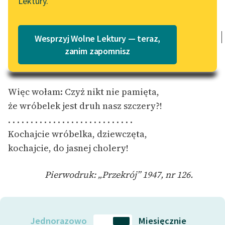
Lektury.
„Marzenie o Oriencie”
Katalog
Sophie Elkan
Wróbelek jest mała ptaszyna,
Katalog w formacie PDF
wróbelek istotka niewielka,
Blog
Wesprzyj Wolne Lektury — teraz,
on brzydką stonogę pochłania,
zanim zapomnisz
lecz nikt nie popiera wróbelka.
Lektury szkolne i klasyka
literatury do słuchania dla
Więc wołam: Czyż nikt nie pamięta,
uczennic i uczniów z
że wróbelek jest druh nasz szczery?!
niepełnosprawnościami
. . . . . . . . . . . . . . . . . . . . . . . . . . . .
E-kolekcja lektur
Kochajcie wróbelka, dziewczęta,
szkolnych i literatury do
kochajcie, do jasnej cholery!
słuchania dla uczennic i
uczniów z
Pierwodruk: „Przekrój” 1947, nr 126.
niepełnosprawnościami
Feministyczne inspiracje.
Popularyzacja
Jednorazowo
Miesięcznie
skandynawskiej literatury