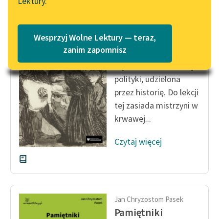
Lektury.
Katalog
Blog
Katalog w formacie PDF
Cezary Jellenta
Wesprzyj Wolne Lektury — teraz,
Wielki zmierzch
Lektury szkolne i klasyka
zanim zapomnisz
literatury do słuchania dla
Będzie to wielka lekcja
uczennic i uczniów z
polityki, udzielona
niepełnosprawnościami
przez historię. Do lekcji
E-kolekcja lektur
tej zasiada mistrzyni w
szkolnych i literatury do
krwawej...
słuchania dla uczennic i
uczniów z
Czytaj więcej
niepełnosprawnościami
Feministyczne inspiracje.
Popularyzacja
skandynawskiej literatury
Jan Chryzostom Pasek
feministycznej
Pamiętniki