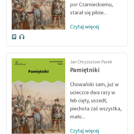
par
Czarnieckiemu,
starał się pilnie...
Zasady wykorzystania
Wolnych Lektur
Czytaj więcej
Logotypy
Materiały promocyjne
Polityka prywatności
Jan Chryzostom Pasek
Regulamin biblioteki
Pamiętniki
Dane fundacji i
Chowański sam, już w
sprawozdania finansowe
ucieczce dwa razy w
Regulamin darowizn
łeb cięty, uszedł;
piechota zaś wszystka,
Informacja o treściach
mało...
wrażliwych
Deklaracja dostępności
Czytaj więcej