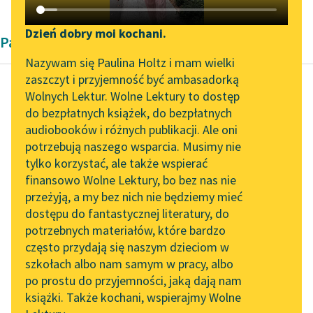
Katalog DAISY
Zgłoś brak utworu
Podkasty o książkach
Dzień dobry moi kochani.
Pamiętnik
Aktualności
Narzędzia
Nazywam się Paulina Holtz i mam wielki
zaszczyt i przyjemność być ambasadorką
„Prokurator Alicja Horn”
Mapa Wolnych Lektur
Wolnych Lektur. Wolne Lektury to dostęp
do słuchania
do bezpłatnych książek, do bezpłatnych
Giacomo Casanova
Leśmianator
audiobooków i różnych publikacji. Ale oni
Od kobiety do
Byliśmy częścią AI Impact
potrzebują naszego wsparcia. Musimy nie
Przewodnik dla piszących i
kobiety
Lab
tylko korzystać, ale także wspierać
czytających
finansowo Wolne Lektury, bo bez nas nie
Zapraszamy na spotkanie
Tknęło mnie
przeżyją, a my bez nich nie będziemy mieć
online z tłumaczkami
przeczucie, że musiało
dostępu do fantastycznej literatury, do
literatury skandynawskiej
API
się stać coś fatalnego,
potrzebnych materiałów, które bardzo
jakoż Laura powiada
Spotkanie z Katarzyną
OAI-PMH
często przydają się naszym dzieciom w
Tunkiel w Oslo
mi bez ogródek...
szkołach albo nam samym w pracy, albo
Widget Wolnych Lektur
po prostu do przyjemności, jaką dają nam
102. lata temu zmarł
Czytaj więcej
książki. Także kochani, wspierajmy Wolne
Przypisy
Joseph Conrad