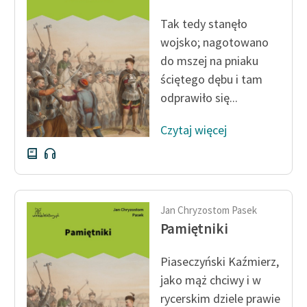
Ręce pełne poezji
Tak tedy stanęło
Kolekcje edukacyjne
wojsko; nagotowano
twórców przechodzących
do mszej na pniaku
do domeny publicznej,
ściętego dębu i tam
lektur szkolnych oraz
odprawiło się...
Starego Testamentu
Odkurzamy bohaterów
Czytaj więcej
Szkoła Poezji Wolnych
Lektur
O nas
Jan Chryzostom Pasek
Pamiętniki
Kontakt
O projekcie
Piaseczyński Kaźmierz,
jako mąż chciwy i w
Zespół
rycerskim dziele prawie