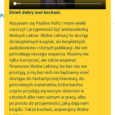
Katalog DAISY
Zgłoś brak utworu
Podkasty o książkach
Dzień dobry moi kochani.
Pamiętnik
Aktualności
Narzędzia
Nazywam się Paulina Holtz i mam wielki
zaszczyt i przyjemność być ambasadorką
„Prokurator Alicja Horn”
Mapa Wolnych Lektur
Wolnych Lektur. Wolne Lektury to dostęp
do słuchania
do bezpłatnych książek, do bezpłatnych
Urke Nachalnik
Leśmianator
audiobooków i różnych publikacji. Ale oni
Życiorys własny
Byliśmy częścią AI Impact
potrzebują naszego wsparcia. Musimy nie
Przewodnik dla piszących i
przestępcy
Lab
tylko korzystać, ale także wspierać
czytających
finansowo Wolne Lektury, bo bez nas nie
Zapraszamy na spotkanie
Gdy się tu ujrzałem
przeżyją, a my bez nich nie będziemy mieć
online z tłumaczkami
sam między czterema
dostępu do fantastycznej literatury, do
literatury skandynawskiej
API
ścianami, w znanym mi
potrzebnych materiałów, które bardzo
pokoju, skoro Ról
Spotkanie z Katarzyną
OAI-PMH
często przydają się naszym dzieciom w
Tunkiel w Oslo
przekręcił...
szkołach albo nam samym w pracy, albo
Widget Wolnych Lektur
po prostu do przyjemności, jaką dają nam
102. lata temu zmarł
Czytaj więcej
książki. Także kochani, wspierajmy Wolne
Przypisy
Joseph Conrad