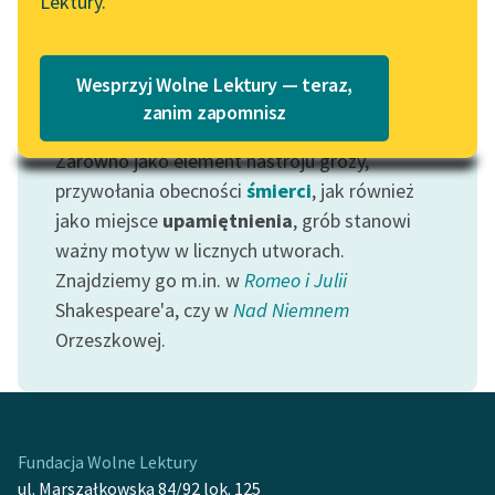
Lektury.
Katalog
Blog
Katalog w formacie PDF
Wesprzyj Wolne Lektury — teraz,
Lektury szkolne i klasyka
zanim zapomnisz
Motyw: Grób
literatury do słuchania dla
Zarówno jako element nastroju grozy,
uczennic i uczniów z
niepełnosprawnościami
przywołania obecności
śmierci
, jak również
jako miejsce
upamiętnienia
, grób stanowi
E-kolekcja lektur
ważny motyw w licznych utworach.
szkolnych i literatury do
Znajdziemy go m.in. w
Romeo i Julii
słuchania dla uczennic i
Shakespeare'a, czy w
Nad Niemnem
uczniów z
Orzeszkowej.
niepełnosprawnościami
Feministyczne inspiracje.
Popularyzacja
skandynawskiej literatury
Fundacja Wolne Lektury
feministycznej
ul. Marszałkowska 84/92 lok. 125