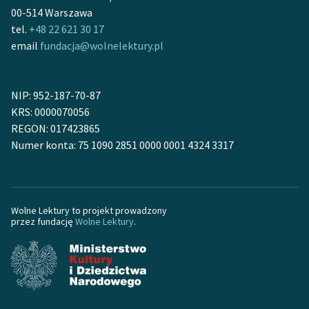
Ręce pełne poezji
00-514 Warszawa
tel.
+48 22 621 30 17
Kolekcje edukacyjne
email
fundacja@wolnelektury.pl
twórców przechodzących
do domeny publicznej,
lektur szkolnych oraz
NIP: 952-187-70-87
Starego Testamentu
KRS: 0000070056
REGON: 017423865
Odkurzamy bohaterów
Numer konta: 75 1090 2851 0000 0001 4324 3317
Szkoła Poezji Wolnych
Lektur
O nas
Wolne Lektury to projekt prowadzony
przez fundację
Wolne Lektury
.
Kontakt
O projekcie
Zespół