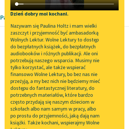
Katalog DAISY
Zgłoś brak utworu
Podkasty o książkach
Dzień dobry moi kochani.
Pamiętnik Pozytywizm
Aktualności
Narzędzia
Nazywam się Paulina Holtz i mam wielki
zaszczyt i przyjemność być ambasadorką
„Prokurator Alicja Horn”
Mapa Wolnych Lektur
Wolnych Lektur. Wolne Lektury to dostęp
do słuchania
do bezpłatnych książek, do bezpłatnych
Kazimierz Deczyński
Leśmianator
audiobooków i różnych publikacji. Ale oni
Żywot chłopa
Byliśmy częścią AI Impact
potrzebują naszego wsparcia. Musimy nie
Przewodnik dla piszących i
polskiego na
Lab
tylko korzystać, ale także wspierać
czytających
początku XIX
finansowo Wolne Lektury, bo bez nas nie
Zapraszamy na spotkanie
stulecia
przeżyją, a my bez nich nie będziemy mieć
online z tłumaczkami
dostępu do fantastycznej literatury, do
literatury skandynawskiej
API
Zmiana miar, w
potrzebnych materiałów, które bardzo
Spotkanie z Katarzyną
OAI-PMH
Królestwie Polskim w
często przydają się naszym dzieciom w
Tunkiel w Oslo
r. 1819 zaprowadzona,
szkołach albo nam samym w pracy, albo
Widget Wolnych Lektur
po prostu do przyjemności, jaką dają nam
posłużyła również panu
102. lata temu zmarł
książki. Także kochani, wspierajmy Wolne
Przypisy
Czartkowskiemu do
Joseph Conrad