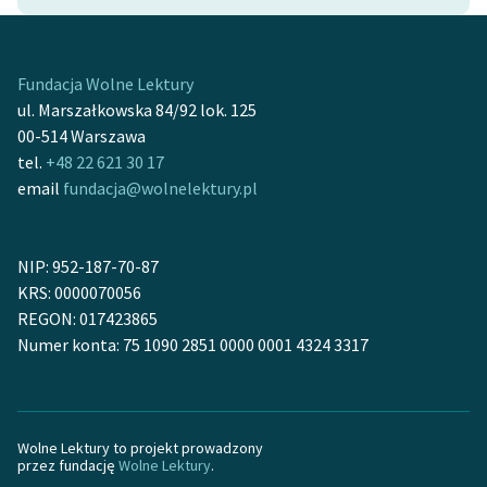
Ręce pełne poezji
Kolekcje edukacyjne
twórców przechodzących
Fundacja Wolne Lektury
do domeny publicznej,
ul. Marszałkowska 84/92 lok. 125
lektur szkolnych oraz
00-514 Warszawa
Starego Testamentu
tel.
+48 22 621 30 17
email
fundacja@wolnelektury.pl
Odkurzamy bohaterów
Szkoła Poezji Wolnych
NIP: 952-187-70-87
Lektur
KRS: 0000070056
O nas
REGON: 017423865
Numer konta: 75 1090 2851 0000 0001 4324 3317
Kontakt
O projekcie
Wolne Lektury to projekt prowadzony
Zespół
przez fundację
Wolne Lektury
.