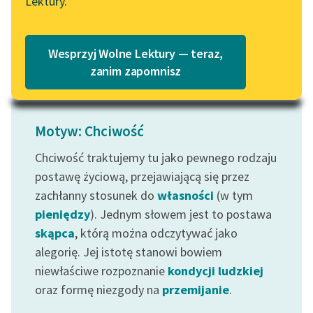
Lektury.
ciągnienia...
Katalog
Blog
Czytaj więcej
Katalog w formacie PDF
Wesprzyj Wolne Lektury — teraz,
Lektury szkolne i klasyka
zanim zapomnisz
literatury do słuchania dla
uczennic i uczniów z
niepełnosprawnościami
Motyw: Chciwość
E-kolekcja lektur
Chciwość traktujemy tu jako pewnego rodzaju
szkolnych i literatury do
postawę życiową, przejawiającą się przez
słuchania dla uczennic i
zachłanny stosunek do
własności
(w tym
uczniów z
pieniędzy
). Jednym słowem jest to postawa
niepełnosprawnościami
skąpca
, którą można odczytywać jako
Feministyczne inspiracje.
alegorię. Jej istotę stanowi bowiem
Popularyzacja
niewłaściwe rozpoznanie
kondycji ludzkiej
skandynawskiej literatury
oraz formę niezgody na
przemijanie
.
feministycznej