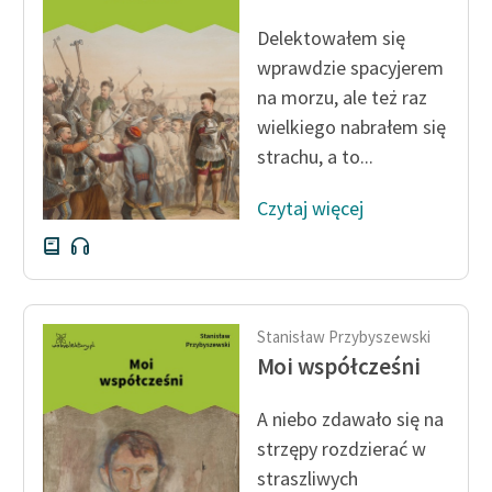
feministycznej
Delektowałem się
Ręce pełne poezji
wprawdzie spacyjerem
na morzu, ale też raz
Kolekcje edukacyjne
wielkiego nabrałem się
twórców przechodzących
strachu, a to...
do domeny publicznej,
lektur szkolnych oraz
Czytaj więcej
Starego Testamentu
Odkurzamy bohaterów
Szkoła Poezji Wolnych
Lektur
Stanisław Przybyszewski
Moi współcześni
O nas
A niebo zdawało się na
Kontakt
strzępy rozdzierać w
O projekcie
straszliwych