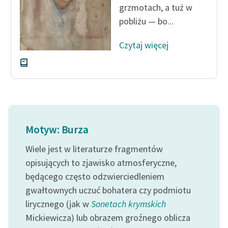
grzmotach, a tuż w
Zespół
pobliżu — bo...
Czytaj więcej
Zasady wykorzystania
Wolnych Lektur
Logotypy
Materiały promocyjne
Polityka prywatności
Motyw: Burza
Regulamin biblioteki
Wiele jest w literaturze fragmentów
Dane fundacji i
opisujących to zjawisko atmosferyczne,
sprawozdania finansowe
będącego często odzwierciedleniem
gwałtownych uczuć bohatera czy podmiotu
Regulamin darowizn
lirycznego (jak w
Sonetach krymskich
Informacja o treściach
Mickiewicza) lub obrazem groźnego oblicza
wrażliwych