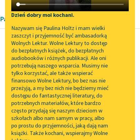
Katalog DAISY
Zgłoś brak utworu
Podkasty o książkach
Dzień dobry moi kochani.
Pamiętnik
Aktualności
Narzędzia
Nazywam się Paulina Holtz i mam wielki
zaszczyt i przyjemność być ambasadorką
Spotkanie z Katarzyną
Mapa Wolnych Lektur
Wolnych Lektur. Wolne Lektury to dostęp
Tunkiel w Oslo
do bezpłatnych książek, do bezpłatnych
Maria Konopnicka
Leśmianator
audiobooków i różnych publikacji. Ale oni
Wrażenia z podróży
Wolne Lektury na 32.
potrzebują naszego wsparcia. Musimy nie
Przewodnik dla piszących i
Pol’and’Rock Festivalu
tylko korzystać, ale także wspierać
czytających
Naraz powiał wiatr
finansowo Wolne Lektury, bo bez nas nie
„Kochanek Lady
wschodni. Zaszumiały
przeżyją, a my bez nich nie będziemy mieć
Chatterley” do słuchania
dąbrowy podleśne,
dostępu do fantastycznej literatury, do
na Wolnych Lekturach
API
przerzucone gajem
potrzebnych materiałów, które bardzo
młodym, puszczającym
Nowy audiobook –
OAI-PMH
często przydają się naszym dzieciom w
się tu, to tam...
„Marzenie o Oriencie”
szkołach albo nam samym w pracy, albo
Widget Wolnych Lektur
Sophie Elkan
po prostu do przyjemności, jaką dają nam
Czytaj więcej
książki. Także kochani, wspierajmy Wolne
Przypisy
Kolekcja Nadwyraz.com x