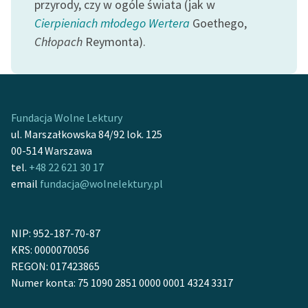
przyrody, czy w ogóle świata (jak w
Cierpieniach młodego Wertera
Goethego,
Deklaracja dostępności
Chłopach
Reymonta).
Fundacja Wolne Lektury
ul. Marszałkowska 84/92 lok. 125
00-514 Warszawa
tel.
+48 22 621 30 17
email
fundacja@wolnelektury.pl
NIP: 952-187-70-87
KRS: 0000070056
REGON: 017423865
Numer konta: 75 1090 2851 0000 0001 4324 3317