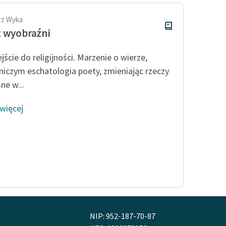
rz Wyka
 wyobraźni
jście do religijności. Marzenie o wierze,
 niczym eschatologia poety, zmieniając rzeczy
ne w...
 więcej
NIP: 952-187-70-87