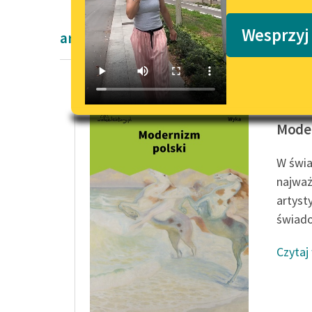
Podkasty o książkach
Wesprzyj
artykuły naukowe
Kazimie
Moder
W świa
najważ
artyst
świado
Czytaj