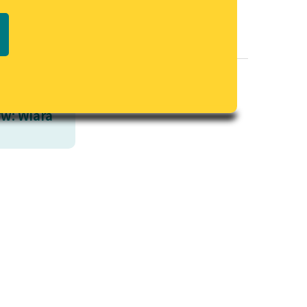
Regulamin biblioteki
macie PDF
Dane fundacji i sprawozdania
finansowe
Regulamin darowizn
Informacja o treściach
w: Wiara
wrażliwych
Deklaracja dostępności