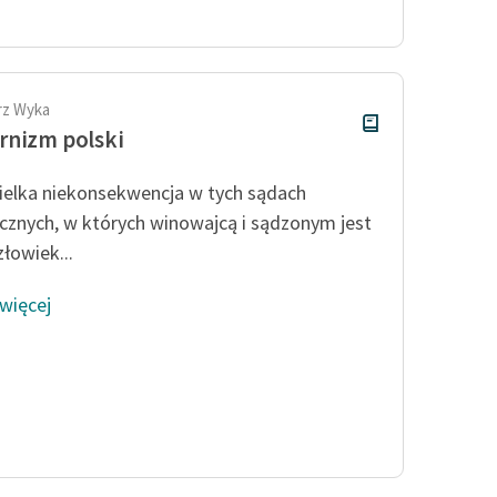
Odkurzamy bohaterów
Szkoła Poezji Wolnych Lektur
rz Wyka
nizm polski
ielka niekonsekwencja w tych sądach
cznych, w których winowajcą i sądzonym jest
złowiek...
 więcej