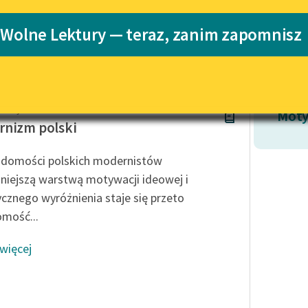
Katalog
 Wolne Lektury — teraz, zanim zapomnisz
Katalog w for
Lektury szkolne i klasyka
literatury do słuchania dla
uczennic i uczniów z
niepełnosprawnościami
rz Wyka
E-kolekcja lektur szkolnych i
Moty
literatury do słuchania dla
nizm polski
uczennic i uczniów z
niepełnosprawnościami
domości polskich modernistów
Feministyczne inspiracje.
niejszą warstwą motywacji ideowej i
Popularyzacja skandynawskiej
ycznego wyróżnienia staje się przeto
literatury feministycznej
mość...
Ręce pełne poezji
 więcej
Kolekcje edukacyjne twórców
przechodzących do domeny
publicznej, lektur szkolnych
oraz Starego Testamentu