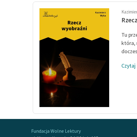
Kazimie
Rzecz
Tu prze
która,
doczes
Czytaj
Fundacja Wolne Lektury