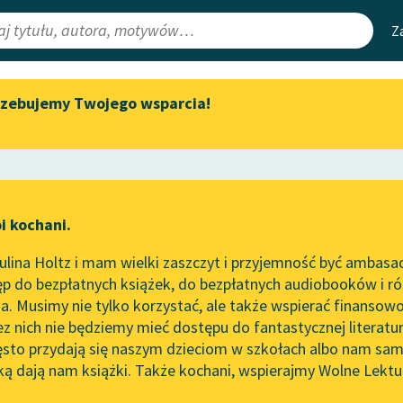
Z
rzebujemy Twojego wsparcia!
Aktualności
Narzędzia
e Lektury
„Prokurator Alicja Horn” do
Mapa Wolnych 
słuchania
irmami
Leśmianator
Byliśmy częścią AI Impact Lab
ewsletter
Przewodnik dla
i kochani.
Zapraszamy na spotkanie
czytających
online z tłumaczkami
lina Holtz i mam wielki zaszczyt i przyjemność być ambasa
literatury skandynawskiej
p do bezpłatnych książek, do bezpłatnych audiobooków i różn
API
Spotkanie z Katarzyną Tunkiel
. Musimy nie tylko korzystać, ale także wspierać finansowo
ce redakcyjne
w Oslo
OAI-PMH
ez nich nie będziemy mieć dostępu do fantastycznej literatu
ęsto przydają się naszym dzieciom w szkołach albo nam sam
102. lata temu zmarł Joseph
Widget Wolnyc
Conrad
ką dają nam książki. Także kochani, wspierajmy Wolne Lektu
oru
Artykuł naukowy
✖
Przypisy
Blog