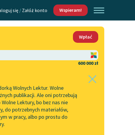
Wspieram!
aloguj się
/
Załóż konto
O nas
Wpłać
Lektur
Kontakt
O projekcie
600 000 zł
 piszących i
Zespół
dorką Wolnych Lektur. Wolne
Zasady wykorzystania
ych publikacji. Ale oni potrzebują
Wolnych Lektur
 Wolne Lektury, bo bez nas nie
Logotypy
ry, do potrzebnych materiałów,
ym w pracy, albo po prostu do
h Lektur
Materiały promocyjne
ry.
Polityka prywatności