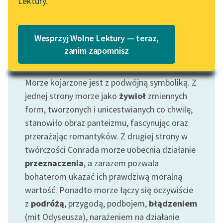
Lektury.
Katalog
Blog
Katalog w formacie PDF
Wesprzyj Wolne Lektury — teraz,
Lektury szkolne i klasyka
zanim zapomnisz
literatury do słuchania dla
Motyw: Morze
uczennic i uczniów z
Morze kojarzone jest z podwójną symboliką. Z
niepełnosprawnościami
jednej strony morze jako
żywioł
zmiennych
E-kolekcja lektur
form, tworzonych i unicestwianych co chwilę,
szkolnych i literatury do
stanowiło obraz panteizmu, fascynując oraz
słuchania dla uczennic i
przerażając romantyków. Z drugiej strony w
uczniów z
twórczości Conrada morze uobecnia działanie
niepełnosprawnościami
przeznaczenia
, a zarazem pozwala
Feministyczne inspiracje.
bohaterom ukazać ich prawdziwą moralną
Popularyzacja
wartość. Ponadto morze łączy się oczywiście
skandynawskiej literatury
z
podróżą
, przygodą, podbojem,
błądzeniem
feministycznej
(mit Odyseusza), narażeniem na działanie