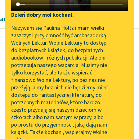
Katalog DAISY
Zgłoś brak utworu
Podkasty o książkach
Dzień dobry moi kochani.
artykuły naukowe
Aktualności
Narzędzia
Nazywam się Paulina Holtz i mam wielki
zaszczyt i przyjemność być ambasadorką
„Prokurator Alicja Horn”
Mapa Wolnych Lektur
Wolnych Lektur. Wolne Lektury to dostęp
do słuchania
do bezpłatnych książek, do bezpłatnych
Kazimierz Wyka
Leśmianator
audiobooków i różnych publikacji. Ale oni
Modernizm polski
Byliśmy częścią AI Impact
potrzebują naszego wsparcia. Musimy nie
Przewodnik dla piszących i
Lab
tylko korzystać, ale także wspierać
czytających
„Pola puste, szare,
finansowo Wolne Lektury, bo bez nas nie
Zapraszamy na spotkanie
głuche” (Tetmajer),
przeżyją, a my bez nich nie będziemy mieć
online z tłumaczkami
„pola puste, szare,
dostępu do fantastycznej literatury, do
literatury skandynawskiej
API
smętne” (Perzyński),
potrzebnych materiałów, które bardzo
„ugory puste,
Spotkanie z Katarzyną
OAI-PMH
często przydają się naszym dzieciom w
opuszczone łany”
Tunkiel w Oslo
szkołach albo nam samym w pracy, albo
Widget Wolnych Lektur
(Staff...
po prostu do przyjemności, jaką dają nam
102. lata temu zmarł
książki. Także kochani, wspierajmy Wolne
Przypisy
Joseph Conrad
Czytaj więcej