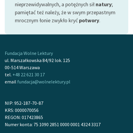
Ręce pełne poezji
nieprzewidywalnych, a potężnych sił
natury
;
pamiętać też należy, że w swym przepastnym
Kolekcje edukacyjne
mrocznym łonie zwykło kryć
potwory
.
twórców przechodzących
do domeny publicznej,
lektur szkolnych oraz
Starego Testamentu
Fundacja Wolne Lektury
Odkurzamy bohaterów
ul. Marszałkowska 84/92 lok. 125
Szkoła Poezji Wolnych
00-514 Warszawa
Lektur
tel.
+48 22 621 30 17
email
fundacja@wolnelektury.pl
O nas
Kontakt
NIP: 952-187-70-87
KRS: 0000070056
O projekcie
REGON: 017423865
Zespół
Numer konta: 75 1090 2851 0000 0001 4324 3317