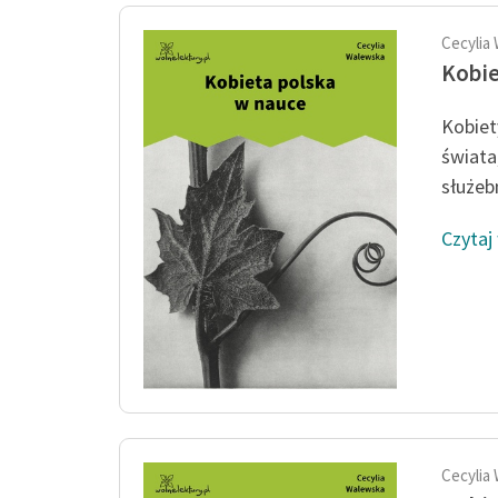
Cecylia
Kobie
Kobiet
świata
służebn
Czytaj
Cecylia