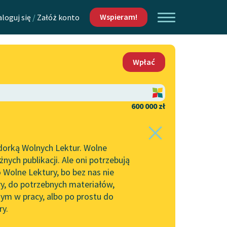
Wspieram!
aloguj się
/
Załóż konto
O nas
Wpłać
Lektur
Kontakt
O projekcie
600 000 zł
 piszących i
Zespół
dorką Wolnych Lektur. Wolne
Zasady wykorzystania
ych publikacji. Ale oni potrzebują
Wolnych Lektur
 Wolne Lektury, bo bez nas nie
Logotypy
ry, do potrzebnych materiałów,
ym w pracy, albo po prostu do
h Lektur
Materiały promocyjne
ry.
Polityka prywatności