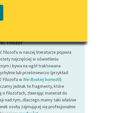
Regulamin biblioteki
macie PDF
Dane fundacji i sprawozdania
finansowe
Regulamin darowizn
Informacja o treściach
w: Filozof
wrażliwych
 filozofa w naszej literaturze pojawia
Deklaracja dostępności
estety najczęściej w oświetleniu
cznym i bywa na ogół traktowana
zychylnie lub prześmiewczo (przykład:
ć Filozofa w
Nie-Boskiej komedii
).
czamy jednak te fragmenty, które
 o filozofach, zbierając materiał do
ksji nad tym, dlaczego mamy taki właśnie
unek osoby zajmującej się profesjonalnie