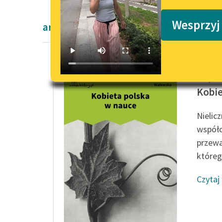
Podkasty o książkach
Wesprzyj
artykuły naukowe
Cecylia
Kobie
Nielic
współc
przewa
którego
Czytaj