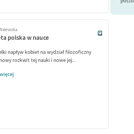
posz
Odkurzamy bohaterów
Szkoła Poezji Wolnych Lektur
 Walewska
ta polska w nauce
elki napływ kobiet na wydział filozoficzny
owy rozkwit tej nauki i nowe jej...
 więcej