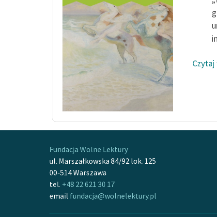
g
u
i
Czytaj
Fundacja Wolne Lektury
ul. Marszałkowska 84/92 lok. 125
00-514 Warszawa
tel.
+48 22 621 30 17
email
fundacja@wolnelektury.pl