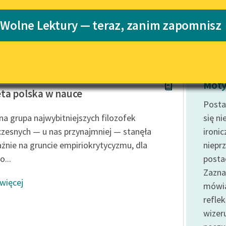
Katalog
 Wolne Lektury — teraz, zanim zapomnisz
Katalog w for
Lektury szkolne i klasyka
literatury do słuchania dla
uczennic i uczniów z
niepełnosprawnościami
 Walewska
E-kolekcja lektur szkolnych i
Moty
literatury do słuchania dla
ta polska w nauce
uczennic i uczniów z
Postać
niepełnosprawnościami
zna grupa najwybitniejszych filozofek
się ni
Feministyczne inspiracje.
zesnych — u nas przynajmniej — stanęła
ironi
Popularyzacja skandynawskiej
żnie na gruncie empiriokrytycyzmu, dla
niepr
literatury feministycznej
...
posta
Ręce pełne poezji
Zazna
 więcej
mówią
Kolekcje edukacyjne twórców
przechodzących do domeny
refle
publicznej, lektur szkolnych
wizer
oraz Starego Testamentu