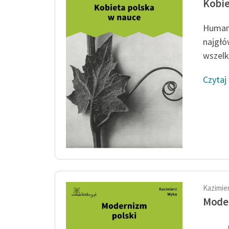
Kobie
Humani
najgłó
wszelk
Czytaj
Kazimie
Moder
„