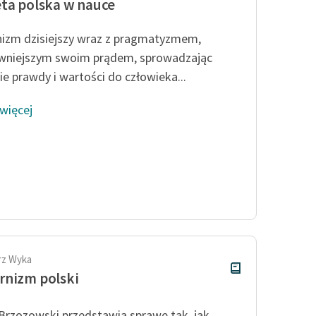
ta polska w nauce
zm dzisiejszy wraz z pragmatyzmem,
wniejszym swoim prądem, sprowadzając
ie prawdy i wartości do człowieka...
 więcej
rz Wyka
nizm polski
Brzozowski przedstawia sprawę tak, jak