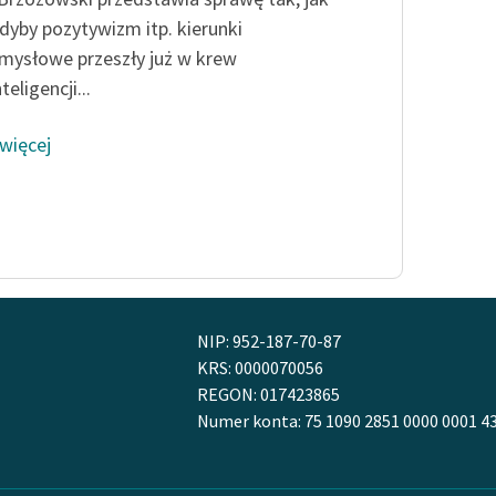
dyby pozytywizm itp. kierunki
mysłowe przeszły już w krew
nteligencji...
 więcej
NIP: 952-187-70-87
KRS: 0000070056
REGON: 017423865
Numer konta: 75 1090 2851 0000 0001 4