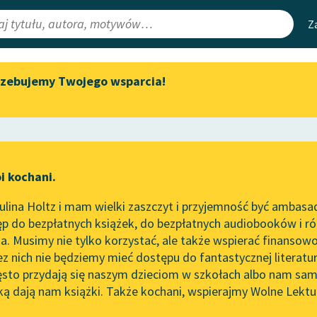
Z
rzebujemy Twojego wsparcia!
Aktualności
Narzędzia
e Lektury
„Prokurator Alicja Horn” do
Mapa Wolnych 
słuchania
irmami
Leśmianator
Byliśmy częścią AI Impact Lab
ewsletter
Przewodnik dla
i kochani.
Zapraszamy na spotkanie
czytających
online z tłumaczkami
lina Holtz i mam wielki zaszczyt i przyjemność być ambasa
literatury skandynawskiej
p do bezpłatnych książek, do bezpłatnych audiobooków i różn
API
Spotkanie z Katarzyną Tunkiel
. Musimy nie tylko korzystać, ale także wspierać finansowo
ce redakcyjne
w Oslo
OAI-PMH
ez nich nie będziemy mieć dostępu do fantastycznej literatu
ęsto przydają się naszym dzieciom w szkołach albo nam sam
102. lata temu zmarł Joseph
Widget Wolnyc
Conrad
ką dają nam książki. Także kochani, wspierajmy Wolne Lektu
oru
Artykuł naukowy
✖
Przypisy
Blog