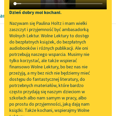
Katalog DAISY
Zgłoś brak utworu
Podkasty o książkach
Dzień dobry moi kochani.
artykuły naukowe
Aktualności
Narzędzia
Nazywam się Paulina Holtz i mam wielki
zaszczyt i przyjemność być ambasadorką
Zapraszamy na spotkanie
Mapa Wolnych Lektur
Wolnych Lektur. Wolne Lektury to dostęp
online z tłumaczkami
do bezpłatnych książek, do bezpłatnych
Kazimierz Wyka
Leśmianator
literatury skandynawskiej
audiobooków i różnych publikacji. Ale oni
Modernizm polski
potrzebują naszego wsparcia. Musimy nie
Przewodnik dla piszących i
Spotkanie z Katarzyną
tylko korzystać, ale także wspierać
czytających
Czyli dziedzictwo
Tunkiel w Oslo
finansowo Wolne Lektury, bo bez nas nie
wychowawcze
przeżyją, a my bez nich nie będziemy mieć
Wolne Lektury na 32.
rozpatrzone być musi
dostępu do fantastycznej literatury, do
Pol’and’Rock Festivalu
API
w sposób bardziej
potrzebnych materiałów, które bardzo
skomplikowany i przez
„Kochanek Lady
OAI-PMH
często przydają się naszym dzieciom w
to właśnie, jak...
Chatterley” do słuchania
szkołach albo nam samym w pracy, albo
Widget Wolnych Lektur
na Wolnych Lekturach
po prostu do przyjemności, jaką dają nam
Czytaj więcej
książki. Także kochani, wspierajmy Wolne
Przypisy
Nowy audiobook –