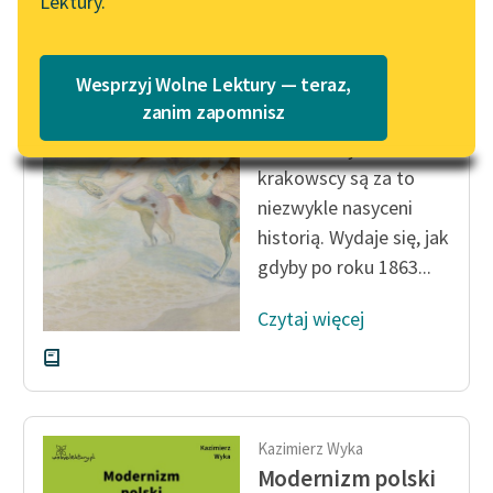
Lektury.
„Marzenie o Oriencie”
Katalog
Sophie Elkan
Katalog w formacie PDF
Kazimierz Wyka
Blog
Wesprzyj Wolne Lektury — teraz,
Modernizm polski
zanim zapomnisz
Konserwatyści
Lektury szkolne i klasyka
krakowscy są za to
literatury do słuchania dla
niezwykle nasyceni
uczennic i uczniów z
historią. Wydaje się, jak
niepełnosprawnościami
gdyby po roku 1863...
E-kolekcja lektur
szkolnych i literatury do
Czytaj więcej
słuchania dla uczennic i
uczniów z
niepełnosprawnościami
Feministyczne inspiracje.
Kazimierz Wyka
Popularyzacja
Modernizm polski
skandynawskiej literatury