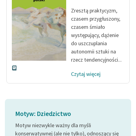
feministycznej
Zresztą praktycyzm,
Ręce pełne poezji
czasem przygłuszony,
czasem śmiało
Kolekcje edukacyjne
występujący, dążenie
twórców przechodzących
do uszczuplania
do domeny publicznej,
autonomii sztuki na
lektur szkolnych oraz
rzecz tendencyjności...
Starego Testamentu
Odkurzamy bohaterów
Czytaj więcej
Szkoła Poezji Wolnych
Lektur
O nas
Motyw: Dziedzictwo
Kontakt
Motyw niezwykle ważny dla myśli
O projekcie
konserwatywnej (ale nie tylko), odnoszący się