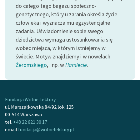
Zespół
do całego tego bagażu społeczno-
genetycznego, który u zarania określa życie
człowieka i wyznacza mu egzystencjalne
Zasady wykorzystania
zadania. Uświadomienie sobie swego
Wolnych Lektur
dziedzictwa wymaga ustosunkowania się
wobec miejsca, w którym istniejemy w
Logotypy
świecie. Motyw znajdziemy i w nowelach
Materiały promocyjne
Żeromskiego
, i np. w
Hamlecie
.
Polityka prywatności
Regulamin biblioteki
Dane fundacji i
Fundacja Wolne Lektury
sprawozdania finansowe
ul. Marszałkowska 84/92 lok. 125
00-514 Warszawa
Regulamin darowizn
tel.
+48 22 621 30 17
email
fundacja@wolnelektury.pl
Informacja o treściach
wrażliwych