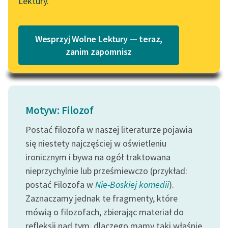
Lektury.
w krew
Katalog
Blog
inteligencji...
Katalog w formacie PDF
Wesprzyj Wolne Lektury — teraz,
Czytaj więcej
Lektury szkolne i klasyka
zanim zapomnisz
literatury do słuchania dla
uczennic i uczniów z
niepełnosprawnościami
E-kolekcja lektur
Motyw: Filozof
szkolnych i literatury do
Postać filozofa w naszej literaturze pojawia
słuchania dla uczennic i
się niestety najczęściej w oświetleniu
uczniów z
niepełnosprawnościami
ironicznym i bywa na ogół traktowana
nieprzychylnie lub prześmiewczo (przykład:
Feministyczne inspiracje.
postać Filozofa w
Nie-Boskiej komedii
).
Popularyzacja
Zaznaczamy jednak te fragmenty, które
skandynawskiej literatury
mówią o filozofach, zbierając materiał do
feministycznej
refleksji nad tym, dlaczego mamy taki właśnie