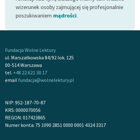
Ręce pełne poezji
wizerunek osoby zajmującej się profesjonalnie
poszukiwaniem
mądrości
.
Kolekcje edukacyjne
twórców przechodzących
do domeny publicznej,
lektur szkolnych oraz
Starego Testamentu
Fundacja Wolne Lektury
ul. Marszałkowska 84/92 lok. 125
Odkurzamy bohaterów
00-514 Warszawa
Szkoła Poezji Wolnych
tel.
+48 22 621 30 17
Lektur
email
fundacja@wolnelektury.pl
O nas
NIP: 952-187-70-87
Kontakt
KRS: 0000070056
O projekcie
REGON: 017423865
Numer konta: 75 1090 2851 0000 0001 4324 3317
Zespół