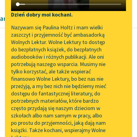
Katalog DAISY
Zgłoś brak utworu
Podkasty o książkach
Dzień dobry moi kochani.
artykuły naukowe okresu współczesności
Aktualności
Narzędzia
Nazywam się Paulina Holtz i mam wielki
zaszczyt i przyjemność być ambasadorką
„Prokurator Alicja Horn”
Mapa Wolnych Lektur
Wolnych Lektur. Wolne Lektury to dostęp
do słuchania
do bezpłatnych książek, do bezpłatnych
Kazimierz Wyka
Leśmianator
audiobooków i różnych publikacji. Ale oni
Modernizm polski
Byliśmy częścią AI Impact
potrzebują naszego wsparcia. Musimy nie
Przewodnik dla piszących i
Lab
tylko korzystać, ale także wspierać
czytających
„Brzozowski
finansowo Wolne Lektury, bo bez nas nie
Zapraszamy na spotkanie
przedstawia
przeżyją, a my bez nich nie będziemy mieć
online z tłumaczkami
sprawę tak,
dostępu do fantastycznej literatury, do
literatury skandynawskiej
API
jak gdyby
potrzebnych materiałów, które bardzo
Spotkanie z Katarzyną
pozytywizm
OAI-PMH
często przydają się naszym dzieciom w
Tunkiel w Oslo
itp. kierunki
szkołach albo nam samym w pracy, albo
Widget Wolnych Lektur
po prostu do przyjemności, jaką dają nam
umysłowe
102. lata temu zmarł
książki. Także kochani, wspierajmy Wolne
Przypisy
przeszły już
Joseph Conrad