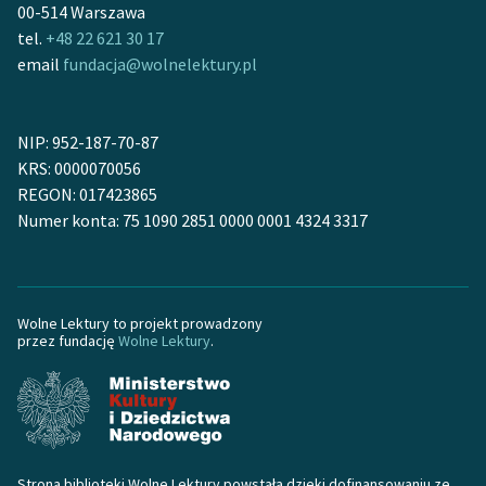
Ręce pełne poezji
00-514 Warszawa
tel.
+48 22 621 30 17
Kolekcje edukacyjne
email
fundacja@wolnelektury.pl
twórców przechodzących
do domeny publicznej,
lektur szkolnych oraz
NIP: 952-187-70-87
Starego Testamentu
KRS: 0000070056
REGON: 017423865
Odkurzamy bohaterów
Numer konta: 75 1090 2851 0000 0001 4324 3317
Szkoła Poezji Wolnych
Lektur
O nas
Wolne Lektury to projekt prowadzony
przez fundację
Wolne Lektury
.
Kontakt
O projekcie
Zespół
Strona biblioteki Wolne Lektury powstała dzięki dofinansowaniu ze