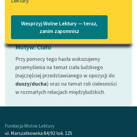
Lektury.
Katalog
Czytaj więcej
Blog
Katalog w formacie PDF
Wesprzyj Wolne Lektury — teraz,
Lektury szkolne i klasyka
zanim zapomnisz
literatury do słuchania dla
uczennic i uczniów z
Motyw: Ciało
niepełnosprawnościami
Przy pomocy tego hasła wskazujemy
E-kolekcja lektur
przemyślenia na temat ciała ludzkiego
szkolnych i literatury do
(najczęściej przedstawianego w opozycji do
słuchania dla uczennic i
duszy/ducha
) oraz na temat roli cielesności
uczniów z
w rozmaitych relacjach międzyludzkich.
niepełnosprawnościami
Feministyczne inspiracje.
Popularyzacja
skandynawskiej literatury
Fundacja Wolne Lektury
feministycznej
ul. Marszałkowska 84/92 lok. 125