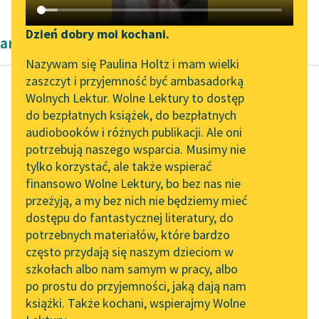
Katalog DAISY
Zgłoś brak utworu
Podkasty o książkach
Dzień dobry moi kochani.
artykuły naukowe okresu współczesności
Aktualności
Narzędzia
Nazywam się Paulina Holtz i mam wielki
zaszczyt i przyjemność być ambasadorką
„Prokurator Alicja Horn”
Mapa Wolnych Lektur
Wolnych Lektur. Wolne Lektury to dostęp
do słuchania
do bezpłatnych książek, do bezpłatnych
Kazimierz Wyka
Leśmianator
audiobooków i różnych publikacji. Ale oni
Modernizm polski
Byliśmy częścią AI Impact
potrzebują naszego wsparcia. Musimy nie
Przewodnik dla piszących i
Lab
tylko korzystać, ale także wspierać
czytających
Przyczyną, która każe
finansowo Wolne Lektury, bo bez nas nie
Zapraszamy na spotkanie
Miriamowi uznać i
przeżyją, a my bez nich nie będziemy mieć
online z tłumaczkami
propagować
dostępu do fantastycznej literatury, do
literatury skandynawskiej
API
mistycyzm
potrzebnych materiałów, które bardzo
monistyczny
Spotkanie z Katarzyną
OAI-PMH
często przydają się naszym dzieciom w
Maeterlincka oraz
Tunkiel w Oslo
szkołach albo nam samym w pracy, albo
Widget Wolnych Lektur
wynikające z niego
po prostu do przyjemności, jaką dają nam
102. lata temu zmarł
konsekwencje...
książki. Także kochani, wspierajmy Wolne
Przypisy
Joseph Conrad