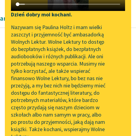
Katalog DAISY
Zgłoś brak utworu
Podkasty o książkach
Dzień dobry moi kochani.
artykuły naukowe
Aktualności
Narzędzia
Nazywam się Paulina Holtz i mam wielki
zaszczyt i przyjemność być ambasadorką
Zapraszamy na spotkanie
Mapa Wolnych Lektur
Wolnych Lektur. Wolne Lektury to dostęp
online z tłumaczkami
do bezpłatnych książek, do bezpłatnych
Kazimierz Wyka
Leśmianator
literatury skandynawskiej
audiobooków i różnych publikacji. Ale oni
Modernizm polski
potrzebują naszego wsparcia. Musimy nie
Przewodnik dla piszących i
Spotkanie z Katarzyną
tylko korzystać, ale także wspierać
czytających
Specjalnie na tym mi
Tunkiel w Oslo
finansowo Wolne Lektury, bo bez nas nie
zależało, ażeby nie
przeżyją, a my bez nich nie będziemy mieć
Wolne Lektury na 32.
pominąć milczeniem
dostępu do fantastycznej literatury, do
Pol’and’Rock Festivalu
API
nowych opracowań i
potrzebnych materiałów, które bardzo
nowych propozycji
„Kochanek Lady
OAI-PMH
często przydają się naszym dzieciom w
interpretacyjnych...
Chatterley” do słuchania
szkołach albo nam samym w pracy, albo
Widget Wolnych Lektur
na Wolnych Lekturach
po prostu do przyjemności, jaką dają nam
Czytaj więcej
książki. Także kochani, wspierajmy Wolne
Przypisy
Nowy audiobook –