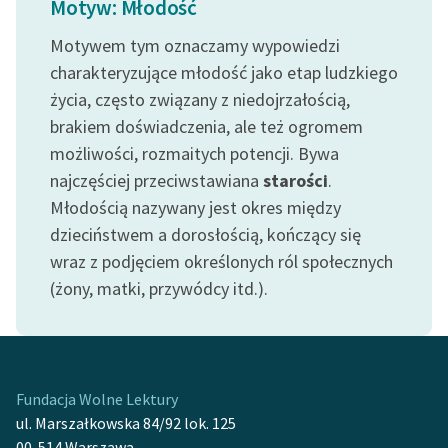
Motyw: Młodość
feministycznej
Motywem tym oznaczamy wypowiedzi
Ręce pełne poezji
charakteryzujące młodość jako etap ludzkiego
życia, często związany z niedojrzałością,
Kolekcje edukacyjne
twórców przechodzących
brakiem doświadczenia, ale też ogromem
do domeny publicznej,
możliwości, rozmaitych potencji. Bywa
lektur szkolnych oraz
najczęściej przeciwstawiana
starości
.
Starego Testamentu
Młodością nazywany jest okres między
dzieciństwem a dorosłością, kończący się
Odkurzamy bohaterów
wraz z podjęciem określonych ról społecznych
Szkoła Poezji Wolnych
(żony, matki, przywódcy itd.).
Lektur
O nas
Kontakt
Fundacja Wolne Lektury
ul. Marszałkowska 84/92 lok. 125
O projekcie
00-514 Warszawa