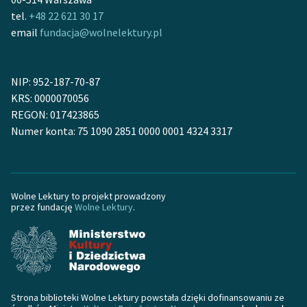
Zespół
tel.
+48 22 621 30 17
email
fundacja@wolnelektury.pl
Zasady wykorzystania
Wolnych Lektur
NIP: 952-187-70-87
KRS: 0000070056
Logotypy
REGON: 017423865
Numer konta: 75 1090 2851 0000 0001 4324 3317
Materiały promocyjne
Polityka prywatności
Regulamin biblioteki
Wolne Lektury to projekt prowadzony
przez fundację
Wolne Lektury
.
Dane fundacji i
sprawozdania finansowe
Regulamin darowizn
Informacja o treściach
Strona biblioteki Wolne Lektury powstała dzięki dofinansowaniu ze
wrażliwych