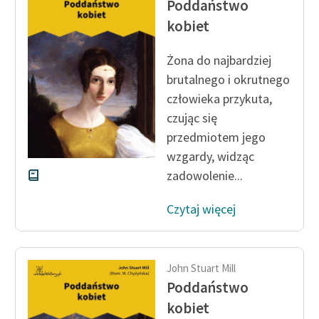
Poddaństwo
feministycznej
kobiet
Ręce pełne poezji
Żona do najbardziej
Kolekcje edukacyjne
brutalnego i okrutnego
twórców przechodzących
człowieka przykuta,
do domeny publicznej,
czując się
lektur szkolnych oraz
przedmiotem jego
Starego Testamentu
wzgardy, widząc
Odkurzamy bohaterów
zadowolenie...
Szkoła Poezji Wolnych
Czytaj więcej
Lektur
O nas
John Stuart Mill
Kontakt
Poddaństwo
O projekcie
kobiet