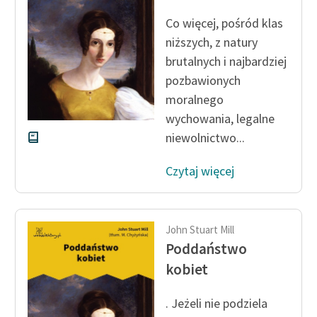
Zespół
Co więcej, pośród klas
niższych, z natury
brutalnych i najbardziej
Zasady wykorzystania
pozbawionych
Wolnych Lektur
moralnego
Logotypy
wychowania, legalne
Materiały promocyjne
niewolnictwo...
Polityka prywatności
Czytaj więcej
Regulamin biblioteki
Dane fundacji i
John Stuart Mill
sprawozdania finansowe
Poddaństwo
Regulamin darowizn
kobiet
Informacja o treściach
. Jeżeli nie podziela
wrażliwych