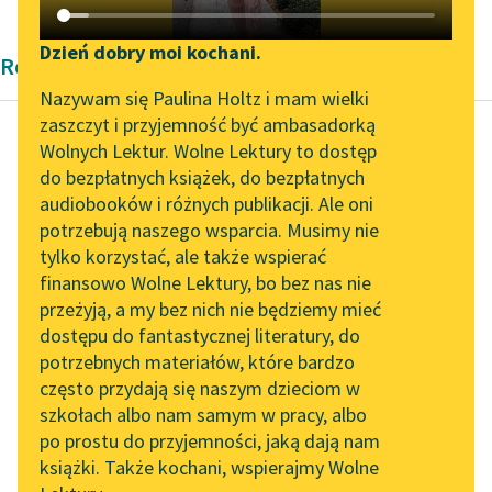
Katalog DAISY
Zgłoś brak utworu
Podkasty o książkach
Dzień dobry moi kochani.
Rozprawa
Aktualności
Narzędzia
Nazywam się Paulina Holtz i mam wielki
zaszczyt i przyjemność być ambasadorką
Zapraszamy na spotkanie
Mapa Wolnych Lektur
Wolnych Lektur. Wolne Lektury to dostęp
online z tłumaczkami
do bezpłatnych książek, do bezpłatnych
John Stuart Mill
Leśmianator
literatury skandynawskiej
audiobooków i różnych publikacji. Ale oni
Poddaństwo
potrzebują naszego wsparcia. Musimy nie
Przewodnik dla piszących i
kobiet
Spotkanie z Katarzyną
tylko korzystać, ale także wspierać
czytających
Tunkiel w Oslo
finansowo Wolne Lektury, bo bez nas nie
Ale większa liczba
przeżyją, a my bez nich nie będziemy mieć
Wolne Lektury na 32.
mężczyzn nie miała
dostępu do fantastycznej literatury, do
Pol’and’Rock Festivalu
API
sposobności
potrzebnych materiałów, które bardzo
studiowania więcej jak
„Kochanek Lady
OAI-PMH
często przydają się naszym dzieciom w
Chatterley” do słuchania
jednej kobiety, dlatego
szkołach albo nam samym w pracy, albo
Widget Wolnych Lektur
na Wolnych Lekturach
chociaż paradoksalny...
po prostu do przyjemności, jaką dają nam
książki. Także kochani, wspierajmy Wolne
Przypisy
Nowy audiobook –
Czytaj więcej