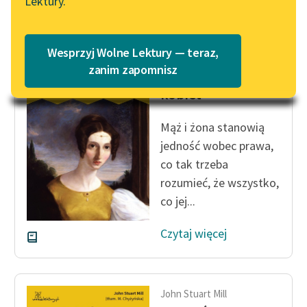
Lektury.
„Marzenie o Oriencie”
Katalog
Sophie Elkan
Katalog w formacie PDF
Blog
Wesprzyj Wolne Lektury — teraz,
John Stuart Mill
zanim zapomnisz
Poddaństwo
kobiet
Lektury szkolne i klasyka
literatury do słuchania dla
Mąż i żona stanowią
uczennic i uczniów z
jedność wobec prawa,
niepełnosprawnościami
co tak trzeba
E-kolekcja lektur
rozumieć, że wszystko,
szkolnych i literatury do
co jej...
słuchania dla uczennic i
uczniów z
Czytaj więcej
niepełnosprawnościami
Feministyczne inspiracje.
Popularyzacja
John Stuart Mill
skandynawskiej literatury