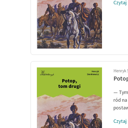
Czytaj
Henryk 
Potop
— Tymc
ród na
postawę
Czytaj