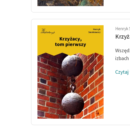
Henryk 
Krzyż
Wszędz
izbach 
Czytaj