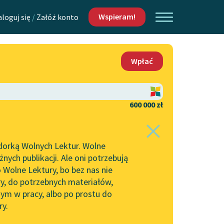
Wspieram!
aloguj się
/
Załóż konto
O nas
Wpłać
Lektur
Kontakt
O projekcie
600 000 zł
 piszących i
Zespół
dorką Wolnych Lektur. Wolne
Zasady wykorzystania
ych publikacji. Ale oni potrzebują
Wolnych Lektur
 Wolne Lektury, bo bez nas nie
Logotypy
ry, do potrzebnych materiałów,
ym w pracy, albo po prostu do
h Lektur
Materiały promocyjne
ry.
Polityka prywatności