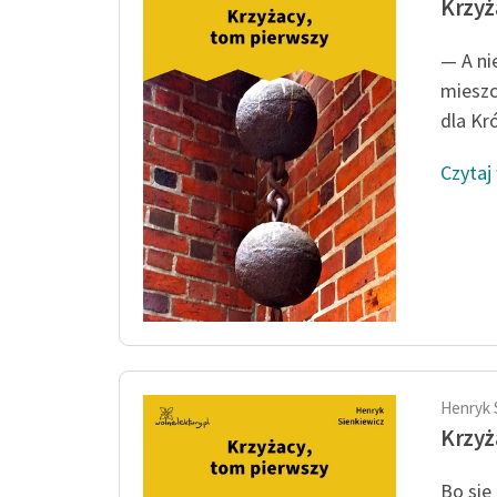
Krzyż
— A ni
mieszc
dla Kr
Czytaj
Henryk 
Krzyż
Bo się 