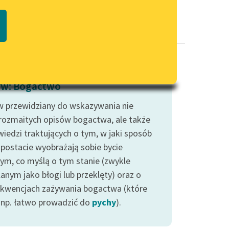
Regulamin biblioteki
macie PDF
Dane fundacji i sprawozdania
finansowe
Regulamin darowizn
Informacja o treściach
w: Bogactwo
wrażliwych
 przewidziany do wskazywania nie
Deklaracja dostępności
 rozmaitych opisów bogactwa, ale także
iedzi traktujących o tym, w jaki sposób
 postacie wyobrażają sobie bycie
ym, co myślą o tym stanie (zwykle
anym jako błogi lub przeklęty) oraz o
kwencjach zażywania bogactwa (które
np. łatwo prowadzić do
pychy
).