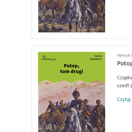
Henryk 
Potop
Czapkę 
szedł 
Czytaj