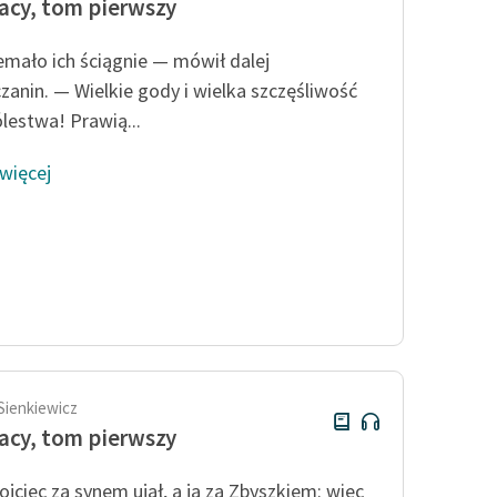
acy, tom pierwszy
emało ich ściągnie — mówił dalej
zanin. — Wielkie gody i wielka szczęśliwość
ólestwa! Prawią...
 więcej
Sienkiewicz
acy, tom pierwszy
ojciec za synem ujął, a ja za Zbyszkiem: więc