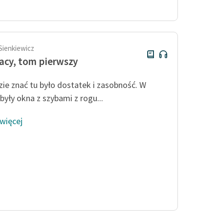
Odkurzamy bohaterów
Szkoła Poezji Wolnych Lektur
Sienkiewicz
acy, tom pierwszy
ie znać tu było dostatek i zasobność. W
były okna z szybami z rogu...
 więcej