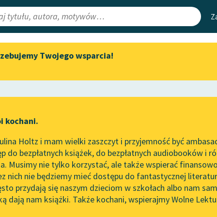
Z
rzebujemy Twojego wsparcia!
Aktualności
Narzędzia
e Lektury
„Prokurator Alicja Horn” do
Mapa Wolnych 
słuchania
irmami
Leśmianator
Byliśmy częścią AI Impact Lab
ewsletter
Przewodnik dla
i kochani.
Zapraszamy na spotkanie
czytających
two
online z tłumaczkami
lina Holtz i mam wielki zaszczyt i przyjemność być ambasa
literatury skandynawskiej
p do bezpłatnych książek, do bezpłatnych audiobooków i różn
API
Spotkanie z Katarzyną Tunkiel
. Musimy nie tylko korzystać, ale także wspierać finansowo
ce redakcyjne
w Oslo
OAI-PMH
ez nich nie będziemy mieć dostępu do fantastycznej literatu
ęsto przydają się naszym dzieciom w szkołach albo nam sam
102. lata temu zmarł Joseph
Widget Wolnyc
Conrad
ką dają nam książki. Także kochani, wspierajmy Wolne Lektu
oru
a
✖
Henryk Sienkiewicz
✖
Przypisy
Blog