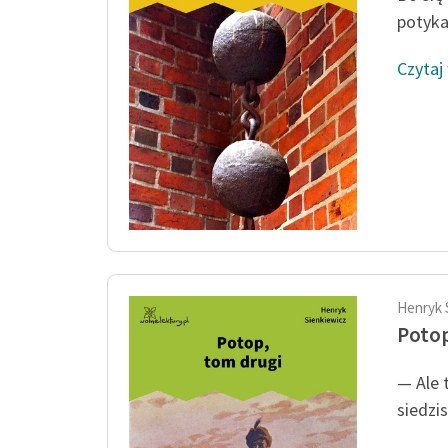
potyka
Czytaj
Henryk 
Potop
— Ale 
siedzis