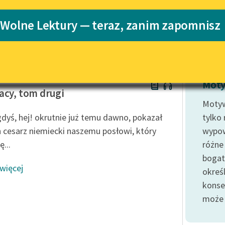
Katalog
 Wolne Lektury — teraz, zanim zapomnisz
yka Sienkiewicza
Katalog w for
Lektury szkolne i klasyka
literatury do słuchania dla
uczennic i uczniów z
niepełnosprawnościami
Sienkiewicz
E-kolekcja lektur szkolnych i
Moty
literatury do słuchania dla
acy, tom drugi
uczennic i uczniów z
Motyw
niepełnosprawnościami
dyś, hej! okrutnie już temu dawno, pokazał
tylko
Feministyczne inspiracje.
 cesarz niemiecki naszemu posłowi, który
wypow
Popularyzacja skandynawskiej
ę...
różne
literatury feministycznej
bogat
 więcej
Ręce pełne poezji
określ
konse
Kolekcje edukacyjne twórców
przechodzących do domeny
może 
publicznej, lektur szkolnych
oraz Starego Testamentu