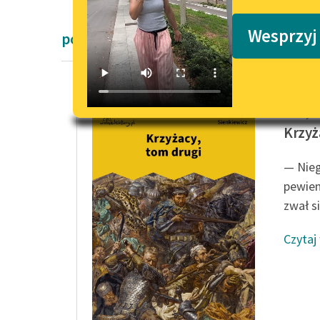
Podkasty o książkach
Wesprzyj
powieści historyczne Pozytywizm Henr
Henryk 
Krzyż
— Nieg
pewien
zwał si
Czytaj