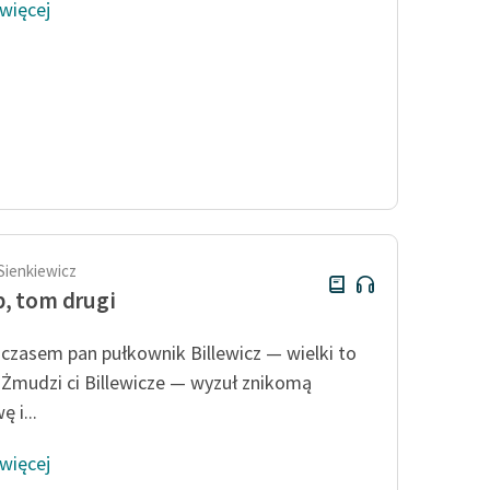
 więcej
Sienkiewicz
, tom drugi
zasem pan pułkownik Billewicz — wielki to
 Żmudzi ci Billewicze — wyzuł znikomą
 i...
 więcej