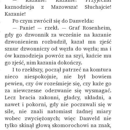
4
kaznodzieja z Mazowsza! Słuchajcie!
Kazanie!
Po czym zwrócił się do Danvelda:
5
— Panie! — rzekł. — Graf Rosenheim,
6
gdy go dzwonnik za wcześnie na kazanie
dzwonieniem rozbudził, kazał mu zjeść
sznur dzwonniczy od węzła do węzła; ma i
ów kaznodzieja powróz na szyi, każcie mu
go zjeść, nim kazania dokończy.
I to rzekłszy, począł patrzeć na komtura
7
nieco niespokojnie, nie był bowiem
pewien, czy ów roześmieje się, czy każe go
za niewczesne odezwanie się wysmagać.
Lecz bracia zakonni, gładcy, układni, a
nawet i pokorni, gdy nie poczuwali się w
sile, nie znali natomiast żadnej miary
wobec zwyciężonych; więc Danveld nie
tylko skinął głową skomorochowi na znak,