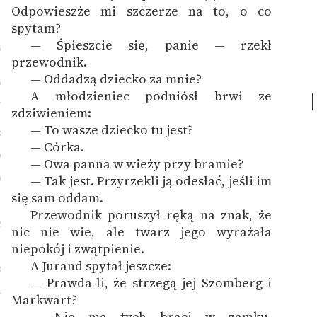
Odpowieszże mi szczerze na to, o co
Deklaracja dostępności
spytam?
— Śpieszcie się, panie — rzekł
5
przewodnik.
— Oddadzą dziecko za mnie?
6
A młodzieniec podniósł brwi ze
7
zdziwieniem:
— To wasze dziecko tu jest?
8
— Córka.
9
— Owa panna w wieży przy bramie?
0
— Tak jest. Przyrzekli ją odesłać, jeśli im
się sam oddam.
1
Przewodnik poruszył ręką na znak, że
2
nic nie wie, ale twarz jego wyrażała
niepokój i zwątpienie.
A Jurand spytał jeszcze:
3
— Prawda-li, że strzegą jej Szomberg i
4
Markwart?
— Nie ma tych braci w zamku.