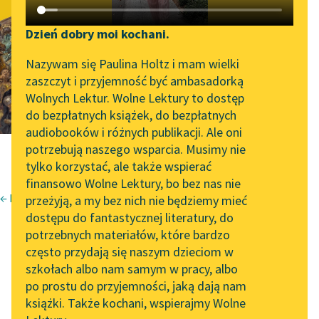
Krzyżacy, tom
Katalog DAISY
Zgłoś brak utworu
drugi
Podkasty o książkach
Dzień dobry moi kochani.
Aktualności
Narzędzia
Nazywam się Paulina Holtz i mam wielki
zaszczyt i przyjemność być ambasadorką
Zapraszamy na spotkanie
Mapa Wolnych Lektur
Wolnych Lektur. Wolne Lektury to dostęp
online z tłumaczkami
do bezpłatnych książek, do bezpłatnych
Leśmianator
literatury skandynawskiej
audiobooków i różnych publikacji. Ale oni
potrzebują naszego wsparcia. Musimy nie
Przewodnik dla piszących i
Spotkanie z Katarzyną
tylko korzystać, ale także wspierać
czytających
Tunkiel w Oslo
finansowo Wolne Lektury, bo bez nas nie
← Krzyżacy, tom pierwszy
przeżyją, a my bez nich nie będziemy mieć
Wolne Lektury na 32.
Henryk Sienkiewicz
dostępu do fantastycznej literatury, do
Pol’and’Rock Festivalu
API
Krzyżacy
potrzebnych materiałów, które bardzo
[1]
„Kochanek Lady
OAI-PMH
często przydają się naszym dzieciom w
Tom II
Chatterley” do słuchania
szkołach albo nam samym w pracy, albo
Widget Wolnych Lektur
na Wolnych Lekturach
po prostu do przyjemności, jaką dają nam
książki. Także kochani, wspierajmy Wolne
Przypisy
Nowy audiobook –