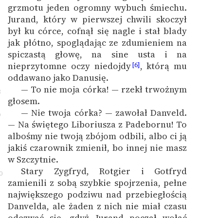
grzmotu jeden ogromny wybuch śmiechu.
Jurand, który w pierwszej chwili skoczył
był ku córce, cofnął się nagle i stał blady
jak płótno, spoglądając ze zdumieniem na
spiczastą głowę, na sine usta i na
nieprzytomne oczy niedojdy
, którą mu
[6]
oddawano jako Danusię.
— To nie moja córka! — rzekł trwożnym
8
głosem.
— Nie twoja córka? — zawołał Danveld.
9
— Na świętego Liboriusza z Padebornu! To
albośmy nie twoją zbójom odbili, albo ci ją
jakiś czarownik zmienił, bo innej nie masz
w Szczytnie.
Stary Zygfryd, Rotgier i Gotfryd
0
zamienili z sobą szybkie spojrzenia, pełne
największego podziwu nad przebiegłością
Danvelda, ale żaden z nich nie miał czasu
odezwać się, gdyż Jurand począł wołać