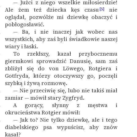
— Jużci z niego wszelkie miłosierdzie!
5
Ale żem też dziecka kęs czasu
nie
[5]
oglądał, pozwólże mi dziewkę obaczyć i
pobłogosławić.
— Ba, i nie inaczej jak wobec nas
6
wszystkich, aby zaś byli świadkowie naszej
wiary i łaski.
To rzekłszy, kazał przybocznemu
7
giermkowi sprowadzić Danusię, sam zaś
zbliżył się do von Löwego, Rotgiera i
Gotfryda, którzy otoczywszy go, poczęli
szybką i żywą rozmowę.
— Nie przeciwię się, lubo nie takiś miał
8
zamiar — mówił stary Zygfryd.
A gorący, słynny z męstwa i
9
okrucieństwa Rotgier mówił:
— Jak to? Nie tylko dziewkę, ale i tego
0
diabelskiego psa wypuścisz, aby znów
kąsał?