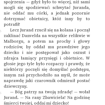
spojrzenia — gdyż było to więcej, niż sami
mogli się spodziewać: schwytać Juranda,
nie oddać mu córki, a jednak pozornie
dotrzymać obietnicy, któż inny by to
potrafił!
Lecz Jurand rzucił się na kolana i począł
5
zaklinać Danvelda na wszystkie relikwie w
Malborgu, a potem na prochy i głowy
rodziców, by oddał mu prawdziwe jego
dziecko i nie postępował jako oszust i
zdrajca łamiący przysięgi i obietnice. W
głosie jego tyle było rozpaczy i prawdy, że
niektórzy poczęli się domyślać podstępu,
innym zaś przychodziło na myśl, że może
naprawdę jaki czarownik odmienił postać
dziewczyny.
— Bóg patrzy na twoją zdradę! — wołał
6
Jurand. — Na rany Zbawiciela! Na godzinę
śmierci twojej, oddaj mi dziecko!