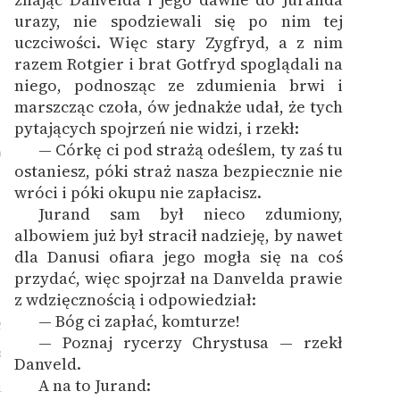
urazy, nie spodziewali się po nim tej
uczciwości. Więc stary Zygfryd, a z nim
razem Rotgier i brat Gotfryd spoglądali na
niego, podnosząc ze zdumienia brwi i
marszcząc czoła, ów jednakże udał, że tych
pytających spojrzeń nie widzi, i rzekł:
— Córkę ci pod strażą odeślem, ty zaś tu
0
ostaniesz, póki straż nasza bezpiecznie nie
wróci i póki okupu nie zapłacisz.
Jurand sam był nieco zdumiony,
1
albowiem już był stracił nadzieję, by nawet
dla Danusi ofiara jego mogła się na coś
przydać, więc spojrzał na Danvelda prawie
z wdzięcznością i odpowiedział:
— Bóg ci zapłać, komturze!
2
— Poznaj rycerzy Chrystusa — rzekł
3
Danveld.
A na to Jurand:
4