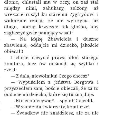
dłonie, chlustali mu w oczy
, on zaś stał
między nimi, zahukany, zelżony, aż
wreszcie ruszył ku staremu Zygfrydowi i
widocznie czując, że nie wytrzyma już
długo, począł krzyczeć tak głośno, aby
zagłuszyć gwar panujący w sali:
— Na Mękę Zbawiciela i duszne
8
zbawienie, oddajcie mi dziecko, jakoście
obiecali!
I chciał chwycić prawą dłoń starego
9
komtura, lecz ów odsunął się szybko i
rzekł:
— Z dala, niewolniku! Czego chcesz?
0
— Wypuściłem z jeństwa Bergowa i
1
przyszedłem sam, boście obiecali, że za to
oddacie mi dziecko, które się tu znajduje.
— Kto ci obiecywał? — spytał Danveld.
2
— W sumieniu i wierze ty, komturze!
3
— Świadków nie znajdziesz, ale za nic