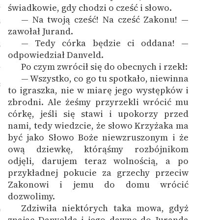
4
świadkowie, gdy chodzi o cześć i słowo.
— Na twoją cześć! Na cześć Zakonu! —
5
zawołał Jurand.
— Tedy córka będzie ci oddana! —
6
odpowiedział Danveld.
Po czym zwrócił się do obecnych i rzekł:
7
— Wszystko, co go tu spotkało, niewinna
8
to igraszka, nie w miarę jego występków i
zbrodni. Ale żeśmy przyrzekli wrócić mu
córkę, jeśli się stawi i upokorzy przed
nami, tedy wiedzcie, że słowo Krzyżaka ma
być jako Słowo Boże niewzruszonym i że
ową dziewkę, którąśmy rozbójnikom
odjęli, darujem teraz wolnością, a po
przykładnej pokucie za grzechy przeciw
Zakonowi i jemu do domu wrócić
dozwolimy.
Zdziwiła niektórych taka mowa, gdyż
9
znając Danvelda i jego dawne do Juranda