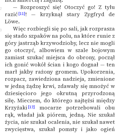
— Rozproszyć się! Otoczyć go! Z tyłu
2
razić
! — krzyknął stary Zygfryd de
[11]
Löwe.
Więc rozbiegli się po sali, jak rozprasza
3
się stado szpaków na polu, na które runie z
góry jastrząb krzywodzioby, lecz nie mogli
go otoczyć, albowiem w szale bojowym
zamiast szukać miejsca do obrony, począł
ich gonić wokół ścian i kogo dognał — ten
marł jakby rażony gromem. Upokorzenia,
rozpacz, zawiedziona nadzieja, zmienione
w jedną żądzę krwi, zdawały się mnożyć w
dziesięcioro jego okrutną przyrodzoną
siłę. Mieczem, do którego najtężsi między
Krzyżaki
mocarze potrzebowali obu
[12]
rąk, władał jak piórem, jedną. Nie szukał
życia, nie szukał ocalenia, nie szukał nawet
zwycięstwa, szukał pomsty i jako ogień