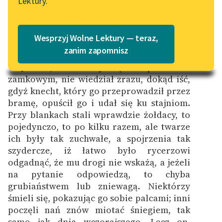
Lektury.
„Marzenie o Oriencie”
Katalog
Sophie Elkan
Katalog w formacie PDF
Rozdział pierwszy
Blog
Wesprzyj Wolne Lektury — teraz,
zanim zapomnisz
Jurand, znalazłszy się na podwórzu
Lektury szkolne i klasyka
zamkowym, nie wiedział zrazu, dokąd iść,
literatury do słuchania dla
gdyż knecht, który go przeprowadził przez
uczennic i uczniów z
bramę, opuścił go i udał się ku stajniom.
niepełnosprawnościami
Przy blankach stali wprawdzie żołdacy, to
pojedynczo, to po kilku razem, ale twarze
E-kolekcja lektur
ich były tak zuchwałe, a spojrzenia tak
szkolnych i literatury do
szydercze, iż łatwo było rycerzowi
słuchania dla uczennic i
odgadnąć, że mu drogi nie wskażą, a jeżeli
uczniów z
na pytanie odpowiedzą, to chyba
niepełnosprawnościami
grubiaństwem lub zniewagą. Niektórzy
Feministyczne inspiracje.
śmieli się, pokazując go sobie palcami; inni
Popularyzacja
poczęli nań znów miotać śniegiem, tak
skandynawskiej literatury
samo jak dnia wczorajszego. Lecz on,