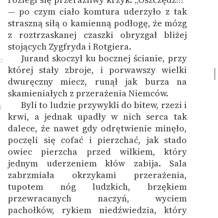
— po czym ciało komtura uderzyło z tak
straszną siłą o kamienną podłogę, że mózg
z roztrzaskanej czaszki obryzgał bliżej
stojących Zygfryda i Rotgiera.
Jurand skoczył ku bocznej ścianie, przy
0
której stały zbroje, i porwawszy wielki
dwuręczny miecz, runął jak burza na
skamieniałych z przerażenia Niemców.
Byli to ludzie przywykli do bitew, rzezi i
1
krwi, a jednak upadły w nich serca tak
dalece, że nawet gdy odrętwienie minęło,
poczęli się cofać i pierzchać, jak stado
owiec pierzcha przed wilkiem, który
jednym uderzeniem kłów zabija. Sala
zabrzmiała okrzykami przerażenia,
tupotem nóg ludzkich, brzękiem
przewracanych naczyń, wyciem
pachołków, rykiem niedźwiedzia, który