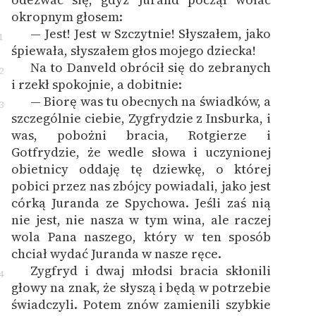
okropnym głosem:
— Jest! Jest w Szczytnie! Słyszałem, jako
1
śpiewała, słyszałem głos mojego dziecka!
Na to Danveld obrócił się do zebranych
2
i rzekł spokojnie, a dobitnie:
— Biorę was tu obecnych na świadków, a
3
szczególnie ciebie, Zygfrydzie z Insburka, i
was, pobożni bracia, Rotgierze i
Gotfrydzie, że wedle słowa i uczynionej
obietnicy oddaję tę dziewkę, o której
pobici przez nas zbójcy powiadali, jako jest
córką Juranda ze Spychowa. Jeśli zaś nią
nie jest, nie nasza w tym wina, ale raczej
wola Pana naszego, który w ten sposób
chciał wydać Juranda w nasze ręce.
Zygfryd i dwaj młodsi bracia skłonili
4
głowy na znak, że słyszą i będą w potrzebie
świadczyli. Potem znów zamienili szybkie