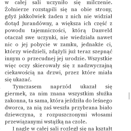
w całej sali uczyniło się milczenie.
Żołnierze rozstąpili się na obie strony,
gdyż jakkolwiek żaden z nich nie widział
dotąd Jurandówny, a większa ich część z
powodu tajemniczości, którą Danveld
otaczał swe uczynki, nie wiedziała nawet
nic o jej pobycie w zamku, jednakże ci,
którzy wiedzieli, zdążyli już teraz szepnąć
innym o przecudnej jej urodzie. Wszystkie
więc oczy skierowały się z nadzwyczajną
ciekawością na drzwi, przez które miała
się ukazać.
Tymczasem naprzód ukazał się
6
giermek, za nim znana wszystkim służka
zakonna, ta sama, która jeździła do leśnego
dworca, za nią zaś weszła przybrana biało
dziewczyna, z rozpuszczonymi włosami
przewiązanymi wstążką na czole.
I nagle w całej sali rozległ się na kształt
7