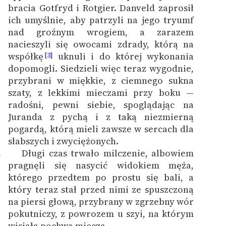
bracia Gotfryd i Rotgier. Danveld zaprosił
ich umyślnie, aby patrzyli na jego tryumf
nad groźnym wrogiem, a zarazem
nacieszyli się owocami zdrady, którą na
współkę
uknuli i do której wykonania
[3]
dopomogli. Siedzieli więc teraz wygodnie,
przybrani w miękkie, z ciemnego sukna
szaty, z lekkimi mieczami przy boku —
radośni, pewni siebie, spoglądając na
Juranda z pychą i z taką niezmierną
pogardą, którą mieli zawsze w sercach dla
słabszych i zwyciężonych.
Długi czas trwało milczenie, albowiem
9
pragnęli się nasycić widokiem męża,
którego przedtem po prostu się bali, a
który teraz stał przed nimi ze spuszczoną
na piersi głową, przybrany w zgrzebny wór
pokutniczy, z powrozem u szyi, na którym
wisiała pochwa miecza.