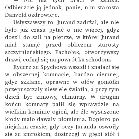
5
Odbierzcie ją jednak, panie, nim starosta
Danveld ozdrowieje.
Usłyszawszy to, Jurand zadrżał, ale nie
6
było już czasu pytać o nic więcej, gdyż
doszli do sali na piętrze, w której Jurand
miał stanąć przed obliczem starosty
szczytnieńskiego. Pachołek, otworzywszy
drzwi, cofnął się na powrót ku schodom.
Rycerz ze Spychowa wszedł i znalazł się
7
w obszernej komnacie, bardzo ciemnej,
gdyż szklane, oprawne w ołów gomółki
przepuszczały niewiele światła, a przy tym
dzień był zimowy, chmurny. W drugim
końcu komnaty palił się wprawdzie na
wielkim kominie ogień, ale źle wysuszone
kłody mało dawały płomienia. Dopiero po
niejakim czasie, gdy oczy Juranda oswoiły
się ze zmrokiem, dostrzegł w głębi stół i