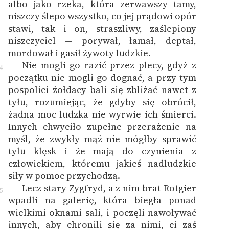
albo jako rzeka, która zerwawszy tamy,
niszczy ślepo wszystko, co jej prądowi opór
stawi, tak i on, straszliwy, zaślepiony
niszczyciel — porywał, łamał, deptał,
mordował i gasił żywoty ludzkie.
Nie mogli go razić przez plecy, gdyż z
4
początku nie mogli go dognać, a przy tym
pospolici żołdacy bali się zbliżać nawet z
tyłu, rozumiejąc, że gdyby się obrócił,
żadna moc ludzka nie wyrwie ich śmierci.
Innych chwyciło zupełne przerażenie na
myśl, że zwykły mąż nie mógłby sprawić
tylu klęsk i że mają do czynienia z
człowiekiem, któremu jakieś nadludzkie
siły w pomoc przychodzą.
Lecz stary Zygfryd, a z nim brat Rotgier
5
wpadli na galerię, która biegła ponad
wielkimi oknami sali, i poczęli nawoływać
innych, aby chronili się za nimi, ci zaś