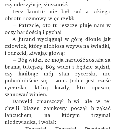
czy uderzyła jej słuszność.
Lecz komtur nie był rad z takiego
9
obrotu rozmowy, więc rzekł:
— Patrzcie, oto tu jeszcze pluje nam w
0
oczy hardością i pychą!
A Jurand wyciągnął w górę dłonie jak
1
człowiek, który niebiosa wzywa na świadki,
i odrzekł, kiwając głową:
— Bóg widzi, że moja hardość została za
2
bramą tutejszą. Bóg widzi i będzie sądził,
czy hańbiąc mój stan rycerski, nie
pohańbiliście się i sami. Jedna jest cześć
rycerska, którą każdy, kto opasan,
szanować winien.
Danveld zmarszczył brwi, ale w tej
3
chwili błazen zamkowy począł brząkać
łańcuchem, na którym trzymał
niedźwiadka, i wołał:
— Kazanie! Kazanie! Przyjechał