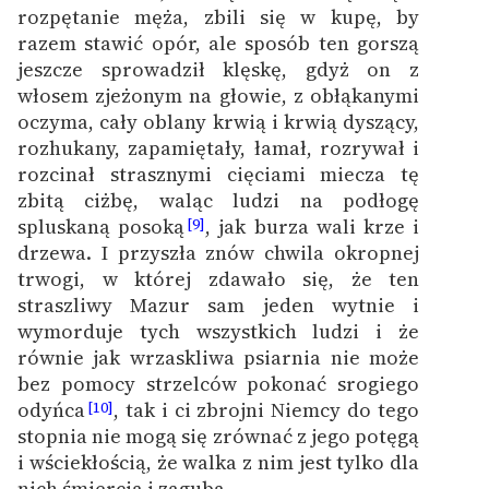
rozpętanie męża, zbili się w kupę, by
razem stawić opór, ale sposób ten gorszą
jeszcze sprowadził klęskę, gdyż on z
włosem zjeżonym na głowie, z obłąkanymi
oczyma, cały oblany krwią i krwią dyszący,
rozhukany, zapamiętały, łamał, rozrywał i
rozcinał strasznymi cięciami miecza tę
zbitą ciżbę, waląc ludzi na podłogę
spluskaną posoką
, jak burza wali krze i
[9]
drzewa. I przyszła znów chwila okropnej
trwogi, w której zdawało się, że ten
straszliwy Mazur sam jeden wytnie i
wymorduje tych wszystkich ludzi i że
równie jak wrzaskliwa psiarnia nie może
bez pomocy strzelców pokonać srogiego
odyńca
, tak i ci zbrojni Niemcy do tego
[10]
stopnia nie mogą się zrównać z jego potęgą
i wściekłością, że walka z nim jest tylko dla
nich śmiercią i zagubą.