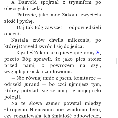
A Danveld spojrzał z tryumfem po
2
obecnych i rzekł:
— Patrzcie, jako moc Zakonu zwycięża
3
złość i pychę.
— Daj tak Bóg zawsze! — odpowiedzieli
4
obecni.
Nastała znów chwila milczenia, po
5
której Danveld zwrócił się do jeńca:
— Kąsałeś Zakon jako pies zapieniony
,
[4]
6
przeto Bóg sprawił, że jako pies stoisz
przed nami, z powrozem na szyi,
wyglądając łaski i zmiłowania.
— Nie równaj mnie z psem, komturze —
7
odrzekł Jurand — bo czci ujmujesz tym,
którzy potykali się ze mną i z mojej ręki
polegli.
Na te słowa szmer powstał między
8
zbrojnymi Niemcami: nie wiadomo było,
czy rozgniewała ich śmiałość odpowiedzi,