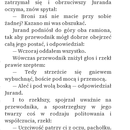
zatrzymał się i obrzuciwszy Juranda
Zespół
oczyma, znów spytał:
— Broni zaś nie macie przy sobie
żadnej? Kazano mi was obszukać.
Zasady wykorzystania
Jurand podniósł do góry oba ramiona,
Wolnych Lektur
tak aby przewodnik mógł dobrze obejrzeć
całą jego postać, i odpowiedział:
Logotypy
— Wczoraj oddałem wszystko.
Materiały promocyjne
Wówczas przewodnik zniżył głos i rzekł
0
prawie szeptem:
Polityka prywatności
— Tedy strzeżcie się gniewem
1
wybuchnąć, boście pod mocą i przemocą.
Regulamin biblioteki
— Aleć i pod wolą boską — odpowiedział
2
Dane fundacji i
Jurand.
sprawozdania finansowe
I to rzekłszy, spojrzał uważnie na
3
przewodnika, a spostrzegłszy w jego
Regulamin darowizn
twarzy coś w rodzaju politowania i
współczucia, rzekł:
Informacja o treściach
— Uczciwość patrzy ci z oczu, pachołku.
wrażliwych
4