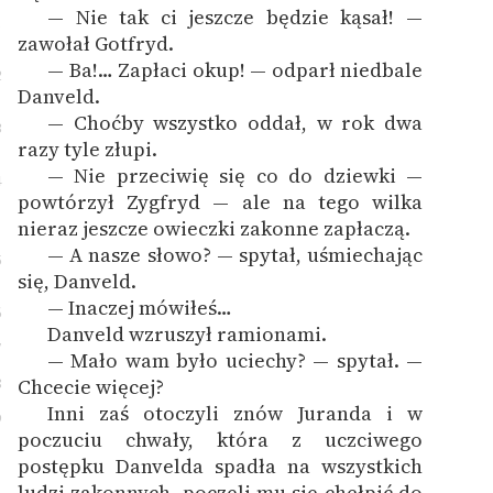
— Nie tak ci jeszcze będzie kąsał! —
1
zawołał Gotfryd.
— Ba!… Zapłaci okup! — odparł niedbale
2
Danveld.
— Choćby wszystko oddał, w rok dwa
3
razy tyle złupi.
— Nie przeciwię się co do dziewki —
4
powtórzył Zygfryd — ale na tego wilka
nieraz jeszcze owieczki zakonne zapłaczą.
— A nasze słowo? — spytał, uśmiechając
5
się, Danveld.
— Inaczej mówiłeś…
6
Danveld wzruszył ramionami.
7
— Mało wam było uciechy? — spytał. —
8
Chcecie więcej?
Inni zaś otoczyli znów Juranda i w
9
poczuciu chwały, która z uczciwego
postępku Danvelda spadła na wszystkich
ludzi zakonnych, poczęli mu się chełpić do