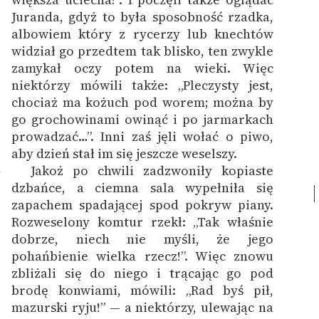
Juranda, gdyż to była sposobność rzadka,
albowiem który z rycerzy lub knechtów
widział go przedtem tak blisko, ten zwykle
zamykał oczy potem na wieki. Więc
niektórzy mówili także: „Pleczysty jest,
chociaż ma kożuch pod worem; można by
go grochowinami owinąć i po jarmarkach
prowadzać…”. Inni zaś jęli wołać o piwo,
aby dzień stał im się jeszcze weselszy.
Jakoż po chwili zadzwoniły kopiaste
7
dzbańce, a ciemna sala wypełniła się
zapachem spadającej spod pokryw piany.
Rozweselony komtur rzekł: „Tak właśnie
dobrze, niech nie myśli, że jego
pohańbienie wielka rzecz!”. Więc znowu
zbliżali się do niego i trącając go pod
brodę konwiami, mówili: „Rad byś pił,
mazurski ryju!” — a niektórzy, ulewając na