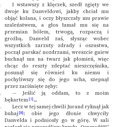
I wstawszy z klęczek, szedł zgięty we
7
dwoje ku Danveldowi, jakby chciał mu
objąć kolana, i oczy błyszczały mu prawie
szaleństwem, a głos łamał mu się na
przemian bólem, trwogą, rozpaczą i
groźbą. Danveld zaś, słysząc wobec
wszystkich zarzuty zdrady i oszustwa,
począł parskać nozdrzami, wreszcie gniew
buchnął mu na twarz jak płomień, więc
chcąc do reszty zdeptać nieszczęśnika,
posunął się również ku niemu i
pochyliwszy się do jego ucha, szepnął
przez zaciśnięte zęby:
— Jeślić ją oddam, to z moim
8
bękartem
…
[7]
Lecz w tej samej chwili Jurand ryknął jak
9
buhaj
: obie jego dłonie chwyciły
[8]
Danvelda i podniosły go w górę. W sali
rozległ się przeraźliwy krzyk: „Oszczędź!!!”