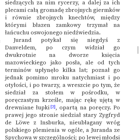
siedzących za nim rycerzy, a dalej za ich
plecami całą gromadę zbrojnych giermków
i równie zbrojnych knechtów, między
którymi błazen zamkowy trzymał na
łańcuchu oswojonego niedźwiedzia.
Jurand potykał się niegdyś z
8
Danveldem, po czym widział go
dwukrotnie na dworze księcia
mazowieckiego jako posła, ale od tych
terminów upłynęło kilka lat; poznał go
jednak pomimo mroku natychmiast i po
otyłości, i po twarzy, a wreszcie po tym, że
siedział za stołem w pośrodku, w
poręczastym krześle, mając rękę ujętą w
drewniane łupki
, opartą na poręczy. Po
[2]
prawej jego stronie siedział stary Zygfryd
de Löwe z Insburka, nieubłagany wróg
polskiego plemienia w ogóle, a Juranda ze
Spychowa w szczególności; po lewej młodsi