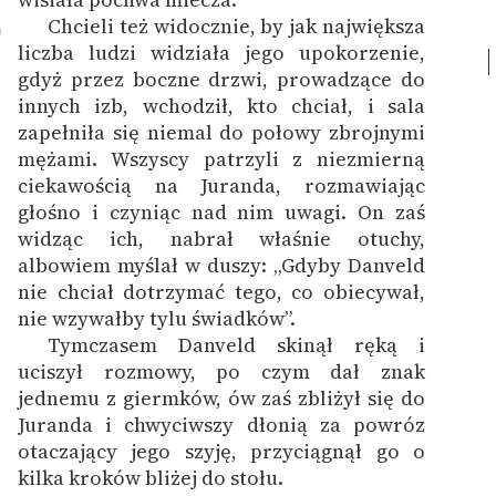
Chcieli też widocznie, by jak największa
0
liczba ludzi widziała jego upokorzenie,
gdyż przez boczne drzwi, prowadzące do
innych izb, wchodził, kto chciał, i sala
zapełniła się niemal do połowy zbrojnymi
mężami. Wszyscy patrzyli z niezmierną
ciekawością na Juranda, rozmawiając
głośno i czyniąc nad nim uwagi. On zaś
widząc ich, nabrał właśnie otuchy,
albowiem myślał w duszy: „Gdyby Danveld
nie chciał dotrzymać tego, co obiecywał,
nie wzywałby tylu świadków”.
Tymczasem Danveld skinął ręką i
1
uciszył rozmowy, po czym dał znak
jednemu z giermków, ów zaś zbliżył się do
Juranda i chwyciwszy dłonią za powróz
otaczający jego szyję, przyciągnął go o
kilka kroków bliżej do stołu.