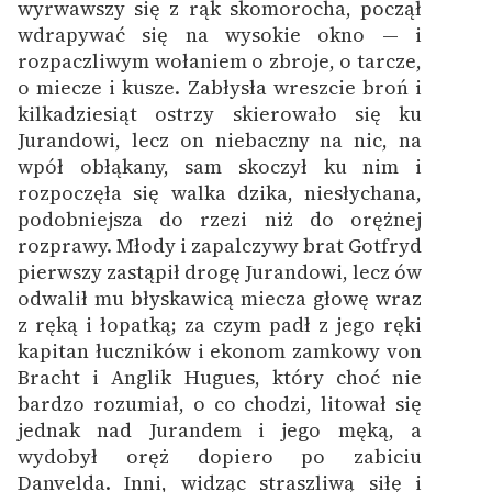
wyrwawszy się z rąk skomorocha, począł
wdrapywać się na wysokie okno — i
rozpaczliwym wołaniem o zbroje, o tarcze,
o miecze i kusze. Zabłysła wreszcie broń i
kilkadziesiąt ostrzy skierowało się ku
Jurandowi, lecz on niebaczny na nic, na
wpół obłąkany, sam skoczył ku nim i
rozpoczęła się walka dzika, niesłychana,
podobniejsza do rzezi niż do orężnej
rozprawy. Młody i zapalczywy brat Gotfryd
pierwszy zastąpił drogę Jurandowi, lecz ów
odwalił mu błyskawicą miecza głowę wraz
z ręką i łopatką; za czym padł z jego ręki
kapitan łuczników i ekonom zamkowy von
Bracht i Anglik Hugues, który choć nie
bardzo rozumiał, o co chodzi, litował się
jednak nad Jurandem i jego męką, a
wydobył oręż dopiero po zabiciu
Danvelda. Inni, widząc straszliwą siłę i