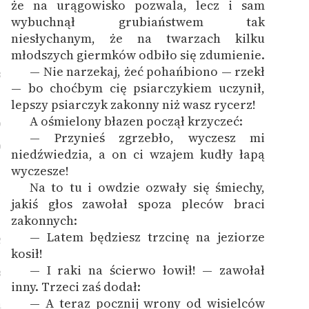
że na urągowisko pozwala, lecz i sam
wybuchnął grubiaństwem tak
niesłychanym, że na twarzach kilku
młodszych giermków odbiło się zdumienie.
— Nie narzekaj, żeć pohańbiono — rzekł
8
— bo choćbym cię psiarczykiem uczynił,
lepszy psiarczyk zakonny niż wasz rycerz!
A ośmielony błazen począł krzyczeć:
9
— Przynieś zgrzebło, wyczesz mi
0
niedźwiedzia, a on ci wzajem kudły łapą
wyczesze!
Na to tu i owdzie ozwały się śmiechy,
1
jakiś głos zawołał spoza pleców braci
zakonnych:
— Latem będziesz trzcinę na jeziorze
2
kosił!
— I raki na ścierwo łowił! — zawołał
3
inny. Trzeci zaś dodał:
— A teraz pocznij wrony od wisielców
4