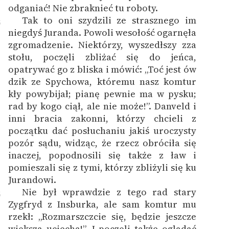
odganiać! Nie zbraknieć tu roboty.
Tak to oni szydzili ze strasznego im
5
niegdyś Juranda. Powoli wesołość ogarnęła
zgromadzenie. Niektórzy, wyszedłszy zza
stołu, poczęli zbliżać się do jeńca,
opatrywać go z bliska i mówić: „Toć jest ów
dzik ze Spychowa, któremu nasz komtur
kły powybijał; pianę pewnie ma w pysku;
rad by kogo ciął, ale nie może!”. Danveld i
inni bracia zakonni, którzy chcieli z
początku dać posłuchaniu jakiś uroczysty
pozór sądu, widząc, że rzecz obróciła się
inaczej, popodnosili się także z ław i
pomieszali się z tymi, którzy zbliżyli się ku
Jurandowi.
Nie był wprawdzie z tego rad stary
6
Zygfryd z Insburka, ale sam komtur mu
rzekł: „Rozmarszczcie się, będzie jeszcze
większa uciecha!”. I poczęli także oglądać