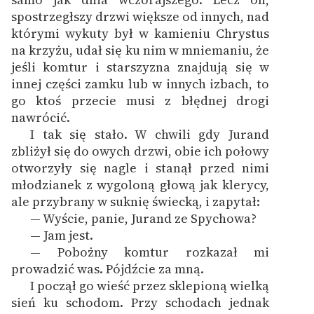
feministycznej
spostrzegłszy drzwi większe od innych, nad
którymi wykuty był w kamieniu Chrystus
Ręce pełne poezji
na krzyżu, udał się ku nim w mniemaniu, że
jeśli komtur i starszyzna znajdują się w
Kolekcje edukacyjne
innej części zamku lub w innych izbach, to
twórców przechodzących
go ktoś przecie musi z błędnej drogi
do domeny publicznej,
nawrócić.
lektur szkolnych oraz
I tak się stało. W chwili gdy Jurand
Starego Testamentu
zbliżył się do owych drzwi, obie ich połowy
Odkurzamy bohaterów
otworzyły się nagle i stanął przed nimi
młodzianek z wygoloną głową jak klerycy,
Szkoła Poezji Wolnych
ale przybrany w suknię świecką, i zapytał:
Lektur
— Wyście, panie, Jurand ze Spychowa?
— Jam jest.
O nas
— Pobożny komtur rozkazał mi
prowadzić was. Pójdźcie za mną.
Kontakt
I począł go wieść przez sklepioną wielką
O projekcie
sień ku schodom. Przy schodach jednak