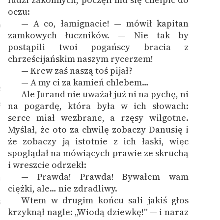
oczu:
— A co, łamignacie! — mówił kapitan
0
zamkowych łuczników. — Nie tak by
postąpili twoi pogańscy bracia z
chrześcijańskim naszym rycerzem!
— Krew zaś naszą toś pijał?
1
— A my ci za kamień chlebem…
2
Ale Jurand nie uważał już ni na pychę, ni
3
na pogardę, która była w ich słowach:
serce miał wezbrane, a rzęsy wilgotne.
Myślał, że oto za chwilę zobaczy Danusię i
że zobaczy ją istotnie z ich łaski, więc
spoglądał na mówiących prawie ze skruchą
i wreszcie odrzekł:
— Prawda! Prawda! Bywałem wam
4
ciężki, ale… nie zdradliwy.
Wtem w drugim końcu sali jakiś głos
5
krzyknął nagle: „Wiodą dziewkę!” — i naraz