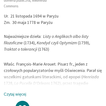
domena publiczna, Wikimedia
Commons
Ur.
21 listopada 1694 w Paryżu
Zm.
30 maja 1778 w Paryżu
Najważniejsze dzieła:
Listy o Anglikach albo listy
filozoficzne
(1734),
Kandyd czyli Optymizm
(1759),
Traktat o tolerancji
(1763)
Właśc. François-Marie Arouet. Pisarz fr., jeden z
czołowych popularyzatorów myśli Oświecenia. Parał się
wszelkimi gatunkami literackimi, od epopei (
Henriada
1728,
La Pucelle D'Orleans
1762), przez tragedie
sceniczne (
Edyp
1718,
Mahomet
1741,
Meropa
1743) po
Czytaj więcej
naukowe prace historyczne (
Wiek Ludwika IV
1751,
L'essai sur les meurs
1756). Największą jednak