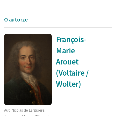
O autorze
François-
Marie
Arouet
(Voltaire /
Wolter)
Aut. Nicolas de Largillière,