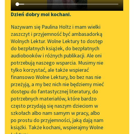
Katalog DAISY
Zgłoś brak utworu
Powiastka filozoficzna
✖
Podkasty o książkach
Dzień dobry moi kochani.
Sortuj:
Aktualności
Narzędzia
Nazywam się Paulina Holtz i mam wielki
zaszczyt i przyjemność być ambasadorką
„Prokurator Alicja Horn”
Mapa Wolnych Lektur
powiastki filozoficzne Woltera
Wolnych Lektur. Wolne Lektury to dostęp
do słuchania
do bezpłatnych książek, do bezpłatnych
Leśmianator
audiobooków i różnych publikacji. Ale oni
Byliśmy częścią AI Impact
potrzebują naszego wsparcia. Musimy nie
Przewodnik dla piszących i
Lab
tylko korzystać, ale także wspierać
czytających
finansowo Wolne Lektury, bo bez nas nie
Zapraszamy na spotkanie
przeżyją, a my bez nich nie będziemy mieć
online z tłumaczkami
dostępu do fantastycznej literatury, do
literatury skandynawskiej
API
potrzebnych materiałów, które bardzo
Spotkanie z Katarzyną
OAI-PMH
często przydają się naszym dzieciom w
Tunkiel w Oslo
szkołach albo nam samym w pracy, albo
Widget Wolnych Lektur
po prostu do przyjemności, jaką dają nam
102. lata temu zmarł
książki. Także kochani, wspierajmy Wolne
Przypisy
Joseph Conrad