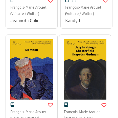
Ręce pełne poezji
François-Marie Arouet
François-Marie Arouet
Kolekcje edukacyjne
(Voltaire / Wolter)
(Voltaire / Wolter)
twórców przechodzących
Jeannot i Colin
Kandyd
do domeny publicznej,
lektur szkolnych oraz
Starego Testamentu
Odkurzamy bohaterów
Szkoła Poezji Wolnych
Lektur
O nas
Kontakt
O projekcie
Zespół
François-Marie Arouet
François-Marie Arouet