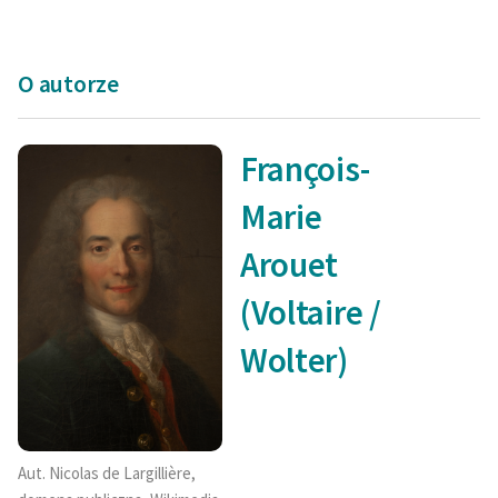
O autorze
François-
Marie
Arouet
(Voltaire /
Wolter)
Aut. Nicolas de Largillière,