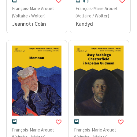
feministycznej
François-Marie Arouet
François-Marie Arouet
(Voltaire / Wolter)
(Voltaire / Wolter)
Ręce pełne poezji
Jeannot i Colin
Kandyd
Kolekcje edukacyjne
twórców przechodzących
do domeny publicznej,
lektur szkolnych oraz
Starego Testamentu
Odkurzamy bohaterów
Szkoła Poezji Wolnych
Lektur
O nas
Kontakt
O projekcie
François-Marie Arouet
François-Marie Arouet