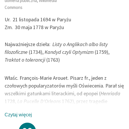
domena publiczna, Wikimedia
Commons
Ur.
21 listopada 1694 w Paryżu
Zm.
30 maja 1778 w Paryżu
Najważniejsze dzieła:
Listy o Anglikach albo listy
filozoficzne
(1734),
Kandyd czyli Optymizm
(1759),
Traktat o tolerancji
(1763)
Właśc. François-Marie Arouet. Pisarz fr., jeden z
czołowych popularyzatorów myśli Oświecenia. Parał się
wszelkimi gatunkami literackimi, od epopei (
Henriada
1728,
La Pucelle D'Orleans
1762), przez tragedie
sceniczne (
Edyp
1718,
Mahomet
1741,
Meropa
1743) po
Czytaj więcej
naukowe prace historyczne (
Wiek Ludwika IV
1751,
L'essai sur les meurs
1756). Największą jednak