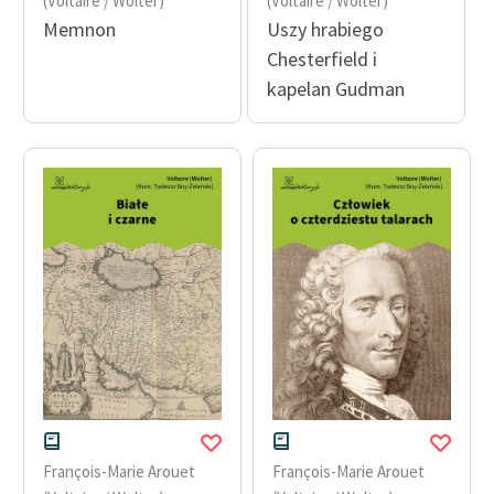
(Voltaire / Wolter)
(Voltaire / Wolter)
Zespół
Memnon
Uszy hrabiego
Chesterfield i
kapelan Gudman
Zasady wykorzystania
Wolnych Lektur
Logotypy
Materiały promocyjne
Polityka prywatności
Regulamin biblioteki
Dane fundacji i
sprawozdania finansowe
Regulamin darowizn
Informacja o treściach
François-Marie Arouet
François-Marie Arouet
wrażliwych