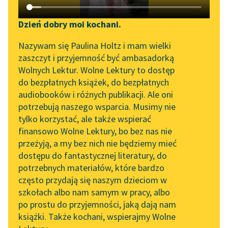
Katalog DAISY
Zgłoś brak utworu
Oświecenie
✖
Podkasty o książkach
Dzień dobry moi kochani.
Sortuj:
Aktualności
Narzędzia
Nazywam się Paulina Holtz i mam wielki
zaszczyt i przyjemność być ambasadorką
Zapraszamy na spotkanie
Mapa Wolnych Lektur
powiastki filozoficzne Oświecenie Woltera
Wolnych Lektur. Wolne Lektury to dostęp
online z tłumaczkami
do bezpłatnych książek, do bezpłatnych
Leśmianator
literatury skandynawskiej
audiobooków i różnych publikacji. Ale oni
potrzebują naszego wsparcia. Musimy nie
Przewodnik dla piszących i
Spotkanie z Katarzyną
tylko korzystać, ale także wspierać
czytających
Tunkiel w Oslo
finansowo Wolne Lektury, bo bez nas nie
przeżyją, a my bez nich nie będziemy mieć
Wolne Lektury na 32.
dostępu do fantastycznej literatury, do
Pol’and’Rock Festivalu
API
potrzebnych materiałów, które bardzo
„Kochanek Lady
OAI-PMH
często przydają się naszym dzieciom w
Chatterley” do słuchania
szkołach albo nam samym w pracy, albo
Widget Wolnych Lektur
na Wolnych Lekturach
po prostu do przyjemności, jaką dają nam
książki. Także kochani, wspierajmy Wolne
Przypisy
Nowy audiobook –