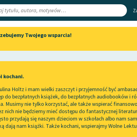
Z
rzebujemy Twojego wsparcia!
Aktualności
Narzędzia
e Lektury
„Prokurator Alicja Horn” do
Mapa Wolnych 
słuchania
irmami
Leśmianator
Byliśmy częścią AI Impact Lab
ewsletter
Przewodnik dla
i kochani.
Zapraszamy na spotkanie
czytających
online z tłumaczkami
lina Holtz i mam wielki zaszczyt i przyjemność być ambasa
literatury skandynawskiej
p do bezpłatnych książek, do bezpłatnych audiobooków i różn
API
Spotkanie z Katarzyną Tunkiel
. Musimy nie tylko korzystać, ale także wspierać finansowo
ce redakcyjne
w Oslo
OAI-PMH
ez nich nie będziemy mieć dostępu do fantastycznej literatu
ęsto przydają się naszym dzieciom w szkołach albo nam sam
102. lata temu zmarł Joseph
Widget Wolnyc
Conrad
ką dają nam książki. Także kochani, wspierajmy Wolne Lektu
oru
Maurycy Schlanger
✖
Przypisy
Blog