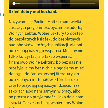
Katalog DAISY
Zgłoś brak utworu
Podkasty o książkach
Dzień dobry moi kochani.
Liryka Konstantego Ildefonsa Gałczyńskiego
Aktualności
Narzędzia
Nazywam się Paulina Holtz i mam wielki
zaszczyt i przyjemność być ambasadorką
„Prokurator Alicja Horn”
Mapa Wolnych Lektur
Wolnych Lektur. Wolne Lektury to dostęp
do słuchania
do bezpłatnych książek, do bezpłatnych
Konstanty Ildefons
Leśmianator
audiobooków i różnych publikacji. Ale oni
Gałczyński
Byliśmy częścią AI Impact
potrzebują naszego wsparcia. Musimy nie
Bal u Salomona
Przewodnik dla piszących i
Lab
tylko korzystać, ale także wspierać
czytających
finansowo Wolne Lektury, bo bez nas nie
Zapraszamy na spotkanie
Trzeba było wlać w
przeżyją, a my bez nich nie będziemy mieć
online z tłumaczkami
muzyków wina,
dostępu do fantastycznej literatury, do
literatury skandynawskiej
API
kiedy bal się ku
potrzebnych materiałów, które bardzo
świtowi przeginał,
Spotkanie z Katarzyną
OAI-PMH
często przydają się naszym dzieciom w
żeby usta, żeby...
Tunkiel w Oslo
szkołach albo nam samym w pracy, albo
Widget Wolnych Lektur
po prostu do przyjemności, jaką dają nam
102. lata temu zmarł
Czytaj więcej
książki. Także kochani, wspierajmy Wolne
Przypisy
Joseph Conrad