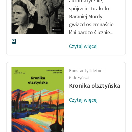
automatycznie,
spójrzcie: tuż koło
Zasady wykorzystania
Baraniej Mordy
Wolnych Lektur
gwiazd osiemnaście
Logotypy
lśni bardzo ślicznie...
Materiały promocyjne
Czytaj więcej
Polityka prywatności
Regulamin biblioteki
Konstanty Ildefons
Gałczyński
Dane fundacji i
Kronika olsztyńska
sprawozdania finansowe
Regulamin darowizn
Czytaj więcej
Informacja o treściach
wrażliwych
Deklaracja dostępności