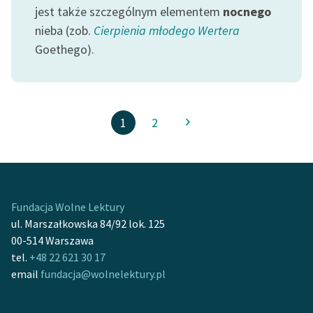
jest także szczególnym elementem
nocnego
nieba (zob.
Cierpienia młodego Wertera
Goethego).
1
2
Fundacja Wolne Lektury
ul. Marszałkowska 84/92 lok. 125
00-514 Warszawa
tel.
+48 22 621 30 17
email
fundacja@wolnelektury.pl