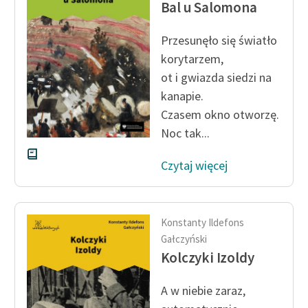
Bal u Salomona
Ręce pełne poezji
Kolekcje edukacyjne
Przesunęło się światło
twórców przechodzących
korytarzem,
do domeny publicznej,
ot i gwiazda siedzi na
lektur szkolnych oraz
kanapie.
Starego Testamentu
Czasem okno otworzę.
Odkurzamy bohaterów
Noc tak...
Szkoła Poezji Wolnych
Czytaj więcej
Lektur
O nas
Konstanty Ildefons
Kontakt
Gałczyński
Kolczyki Izoldy
O projekcie
Zespół
A w niebie zaraz,