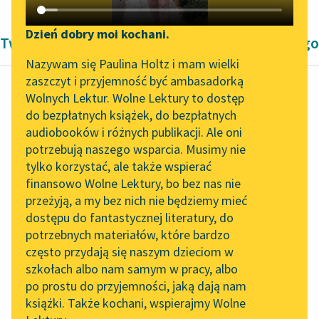
Katalog DAISY
Zgłoś brak utworu
Podkasty o książkach
Dzień dobry moi kochani.
Twórczość Konstantego Ildefonsa Gałczyńskiego
Aktualności
Narzędzia
Nazywam się Paulina Holtz i mam wielki
zaszczyt i przyjemność być ambasadorką
„Prokurator Alicja Horn”
Mapa Wolnych Lektur
Wolnych Lektur. Wolne Lektury to dostęp
do słuchania
do bezpłatnych książek, do bezpłatnych
Konstanty Ildefons
Leśmianator
audiobooków i różnych publikacji. Ale oni
Gałczyński
Byliśmy częścią AI Impact
potrzebują naszego wsparcia. Musimy nie
Ars Poetica czyli
Przewodnik dla piszących i
Lab
tylko korzystać, ale także wspierać
czytających
Sztuka
finansowo Wolne Lektury, bo bez nas nie
Zapraszamy na spotkanie
rymotwórcza
przeżyją, a my bez nich nie będziemy mieć
online z tłumaczkami
dostępu do fantastycznej literatury, do
literatury skandynawskiej
API
Więc wtajemniczę cię
potrzebnych materiałów, które bardzo
teraz w arkana
Spotkanie z Katarzyną
OAI-PMH
często przydają się naszym dzieciom w
Tunkiel w Oslo
mej poetyckiej sztuki
szkołach albo nam samym w pracy, albo
Widget Wolnych Lektur
jak Horacy
po prostu do przyjemności, jaką dają nam
102. lata temu zmarł
książki. Także kochani, wspierajmy Wolne
i się zadziwisz, aż...
Przypisy
Joseph Conrad