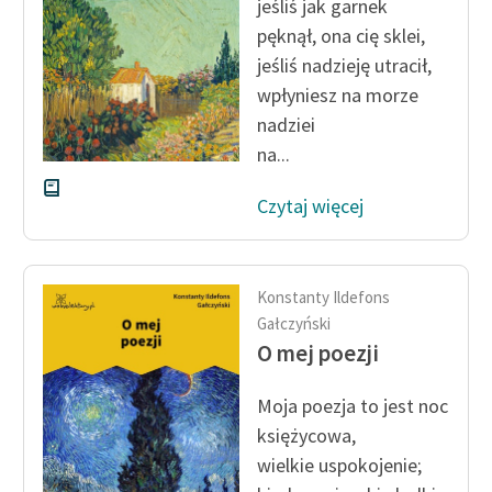
jeśliś jak garnek
pęknął, ona cię sklei,
Zasady wykorzystania
jeśliś nadzieję utracił,
Wolnych Lektur
wpłyniesz na morze
Logotypy
nadziei
na...
Materiały promocyjne
Polityka prywatności
Czytaj więcej
Regulamin biblioteki
Dane fundacji i
Konstanty Ildefons
sprawozdania finansowe
Gałczyński
O mej poezji
Regulamin darowizn
Moja poezja to jest noc
Informacja o treściach
wrażliwych
księżycowa,
wielkie uspokojenie;
Deklaracja dostępności