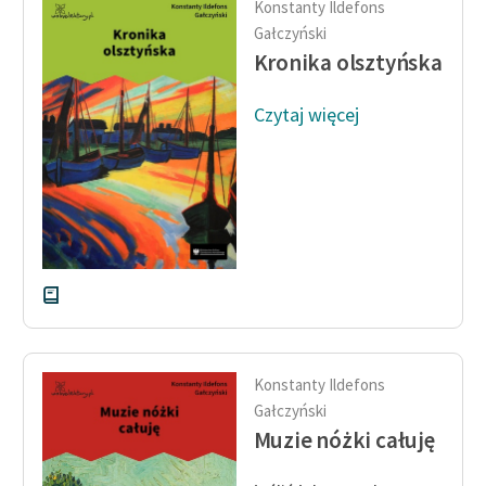
Konstanty Ildefons
Ręce pełne poezji
Gałczyński
Kolekcje edukacyjne
Kronika olsztyńska
twórców przechodzących
do domeny publicznej,
Czytaj więcej
lektur szkolnych oraz
Starego Testamentu
Odkurzamy bohaterów
Szkoła Poezji Wolnych
Lektur
O nas
Kontakt
Konstanty Ildefons
O projekcie
Gałczyński
Muzie nóżki całuję
Zespół