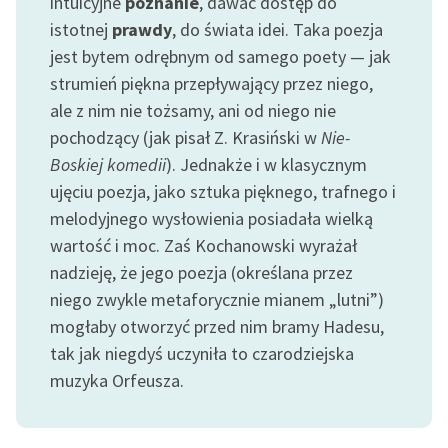
intuicyjne
poznanie
, dawać dostęp do
istotnej
prawdy
, do świata idei. Taka poezja
jest bytem odrębnym od samego poety — jak
strumień piękna przepływający przez niego,
ale z nim nie tożsamy, ani od niego nie
pochodzący (jak pisał Z. Krasiński w
Nie-
Boskiej komedii
). Jednakże i w klasycznym
ujęciu poezja, jako sztuka pięknego, trafnego i
melodyjnego wysłowienia posiadała wielką
wartość i moc. Zaś Kochanowski wyrażał
nadzieję, że jego poezja (określana przez
niego zwykle metaforycznie mianem „lutni”)
mogłaby otworzyć przed nim bramy Hadesu,
tak jak niegdyś uczyniła to czarodziejska
muzyka Orfeusza.