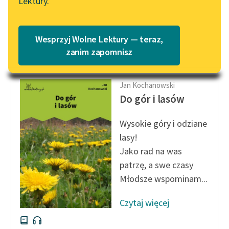
Lektury.
siwa
Katalog
Blog
Zgodzi się...
Katalog w formacie PDF
Wesprzyj Wolne Lektury — teraz,
Czytaj więcej
Lektury szkolne i klasyka
zanim zapomnisz
literatury do słuchania dla
uczennic i uczniów z
Jan Kochanowski
niepełnosprawnościami
Do gór i lasów
E-kolekcja lektur
szkolnych i literatury do
Wysokie góry i odziane
słuchania dla uczennic i
lasy!
uczniów z
Jako rad na was
niepełnosprawnościami
patrzę, a swe czasy
Feministyczne inspiracje.
Młodsze wspominam...
Popularyzacja
skandynawskiej literatury
Czytaj więcej
feministycznej