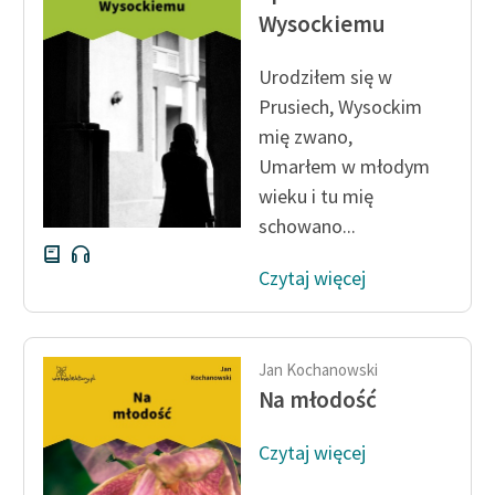
Wysockiemu
Zasady wykorzystania
Wolnych Lektur
Urodziłem się w
Prusiech, Wysockim
Logotypy
mię zwano,
Materiały promocyjne
Umarłem w młodym
wieku i tu mię
Polityka prywatności
schowano...
Regulamin biblioteki
Czytaj więcej
Dane fundacji i
sprawozdania finansowe
Regulamin darowizn
Jan Kochanowski
Na młodość
Informacja o treściach
wrażliwych
Czytaj więcej
Deklaracja dostępności