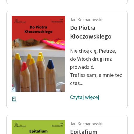
Ręce pełne poezji
Kolekcje edukacyjne
Jan Kochanowski
twórców przechodzących
Do Piotra
do domeny publicznej,
Kłoczowskiego
lektur szkolnych oraz
Starego Testamentu
Nie chcę cię, Pietrze,
Odkurzamy bohaterów
do Włoch drugi raz
prowadzić.
Szkoła Poezji Wolnych
Trafisz sam; a mnie też
Lektur
czas...
O nas
Czytaj więcej
Kontakt
O projekcie
Jan Kochanowski
Zespół
Epitafium