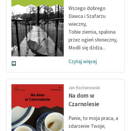
Wszego dobrego
Zasady wykorzystania
Dawca i Szafarzu
Wolnych Lektur
wieczny,
Logotypy
Tobie ziemia, spalona
przez ogień słoneczny,
Materiały promocyjne
Modli się dżdża...
Polityka prywatności
Czytaj więcej
Regulamin biblioteki
Dane fundacji i
sprawozdania finansowe
Jan Kochanowski
Na dom w
Regulamin darowizn
Czarnolesie
Informacja o treściach
wrażliwych
Panie, to moja praca, a
zdarzenie Twoje;
Deklaracja dostępności