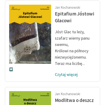
Ręce pełne poezji
Jan Kochanowski
Kolekcje edukacyjne
Epitafium Jóstowi
twórców przechodzących
Glacowi
do domeny publicznej,
lektur szkolnych oraz
Jóst Glac tu leży,
Starego Testamentu
szafarz wierny panu
Odkurzamy bohaterów
swemu,
Królowi na północy
Szkoła Poezji Wolnych
niezwyciężonemu.
Lektur
Teraz ma liczbę...
O nas
Czytaj więcej
Kontakt
O projekcie
Jan Kochanowski
Zespół
Modlitwa o deszcz