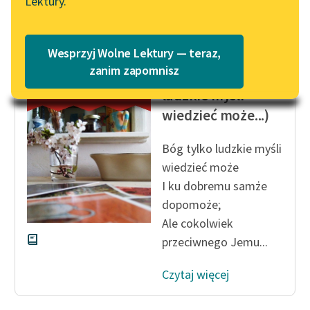
Lektury.
Katalog
Blog
Katalog w formacie PDF
Wesprzyj Wolne Lektury — teraz,
Jan Kochanowski
Lektury szkolne i klasyka
zanim zapomnisz
Do pana (Bóg tylko
literatury do słuchania dla
ludzkie myśli
uczennic i uczniów z
wiedzieć może...)
niepełnosprawnościami
E-kolekcja lektur
Bóg tylko ludzkie myśli
szkolnych i literatury do
wiedzieć może
słuchania dla uczennic i
I ku dobremu samże
uczniów z
dopomoże;
niepełnosprawnościami
Ale cokolwiek
Feministyczne inspiracje.
przeciwnego Jemu...
Popularyzacja
skandynawskiej literatury
Czytaj więcej
feministycznej