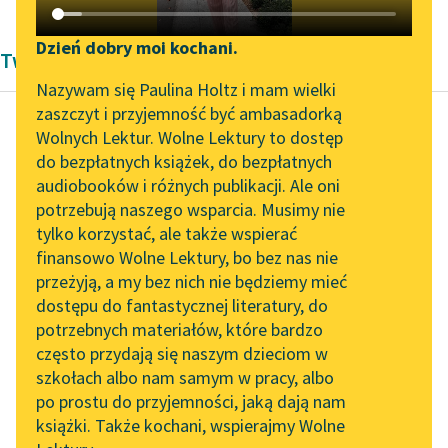
Katalog DAISY
Zgłoś brak utworu
Podkasty o książkach
Dzień dobry moi kochani.
Twórczość Jan Kochanowski
Aktualności
Narzędzia
Nazywam się Paulina Holtz i mam wielki
zaszczyt i przyjemność być ambasadorką
„Prokurator Alicja Horn”
Mapa Wolnych Lektur
Wolnych Lektur. Wolne Lektury to dostęp
do słuchania
do bezpłatnych książek, do bezpłatnych
Jan Kochanowski
Leśmianator
audiobooków i różnych publikacji. Ale oni
Człowiek boże
Byliśmy częścią AI Impact
potrzebują naszego wsparcia. Musimy nie
Przewodnik dla piszących i
igrzysko
Lab
tylko korzystać, ale także wspierać
czytających
finansowo Wolne Lektury, bo bez nas nie
Zapraszamy na spotkanie
Nie rzekł jako żyw
przeżyją, a my bez nich nie będziemy mieć
online z tłumaczkami
żaden więtszej prawdy
dostępu do fantastycznej literatury, do
literatury skandynawskiej
API
z wieka,
potrzebnych materiałów, które bardzo
Jako kto nazwał
Spotkanie z Katarzyną
OAI-PMH
często przydają się naszym dzieciom w
Tunkiel w Oslo
bożym igrzyskiem
szkołach albo nam samym w pracy, albo
Widget Wolnych Lektur
człowieka...
po prostu do przyjemności, jaką dają nam
102. lata temu zmarł
książki. Także kochani, wspierajmy Wolne
Przypisy
Joseph Conrad
Czytaj więcej