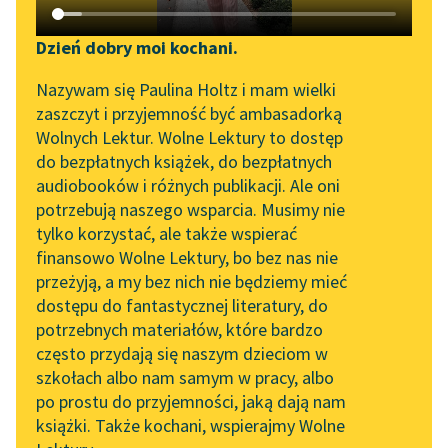
Katalog DAISY
Sortuj:
Zgłoś brak utworu
Podkasty o książkach
Dzień dobry moi kochani.
Aktualności
powieści przygodowe Emilia Salgariego
Narzędzia
Nazywam się Paulina Holtz i mam wielki
zaszczyt i przyjemność być ambasadorką
„Prokurator Alicja Horn”
Mapa Wolnych Lektur
Wolnych Lektur. Wolne Lektury to dostęp
do słuchania
do bezpłatnych książek, do bezpłatnych
Leśmianator
audiobooków i różnych publikacji. Ale oni
Byliśmy częścią AI Impact
potrzebują naszego wsparcia. Musimy nie
Przewodnik dla piszących i
Lab
tylko korzystać, ale także wspierać
czytających
finansowo Wolne Lektury, bo bez nas nie
Zapraszamy na spotkanie
przeżyją, a my bez nich nie będziemy mieć
online z tłumaczkami
dostępu do fantastycznej literatury, do
literatury skandynawskiej
API
potrzebnych materiałów, które bardzo
Spotkanie z Katarzyną
OAI-PMH
często przydają się naszym dzieciom w
Tunkiel w Oslo
szkołach albo nam samym w pracy, albo
Widget Wolnych Lektur
po prostu do przyjemności, jaką dają nam
102. lata temu zmarł
książki. Także kochani, wspierajmy Wolne
Przypisy
Joseph Conrad