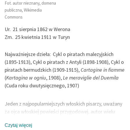
Ręce pełne poezji
Fot. autor nieznany, domena
publiczna, Wikimedia
Kolekcje edukacyjne
Commons
twórców przechodzących
do domeny publicznej,
Ur.
21 sierpnia 1862 w Werona
lektur szkolnych oraz
Zm.
25 kwietnia 1911 w Turyn
Starego Testamentu
Najważniejsze dzieła:
Cykl o piratach malezyjskich
Odkurzamy bohaterów
(1895-1913), Cykl o piratach z Antyli (1898-1908), Cykl o
Szkoła Poezji Wolnych
piratach bermudzkich (1909-1915),
Cartagine in fiamme
Lektur
(
Kartagina w ogniu
, 1908),
Le meraviglie del Duemila
O nas
(Cuda roku dwutysięcznego, 1907)
Kontakt
Jeden z najpopularniejszych włoskich pisarzy, uważany
O projekcie
za ojca włoskiej powieści przygodowej, autor wielu
popularnych powieści, których akcja rozgrywa się w
Zespół
Czytaj więcej
egzotycznych krajach, pionier włoskiej fantastyki