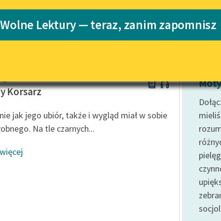
Katalog
 Wolne Lektury — teraz, zanim zapomnisz
o
Katalog w for
Lektury szkolne i klasyka
literatury do słuchania dla
uczennic i uczniów z
niepełnosprawnościami
algari
E-kolekcja lektur szkolnych i
Moty
literatury do słuchania dla
y Korsarz
uczennic i uczniów z
Dołąc
niepełnosprawnościami
ie jak jego ubiór, także i wygląd miał w sobie
mieli
Feministyczne inspiracje.
łobnego. Na tle czarnych...
rozum
Popularyzacja skandynawskiej
różny
literatury feministycznej
 więcej
pielęg
Ręce pełne poezji
czynno
upięk
Kolekcje edukacyjne twórców
przechodzących do domeny
zebra
publicznej, lektur szkolnych
socjol
oraz Starego Testamentu