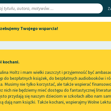
Z
rzebujemy Twojego wsparcia!
Aktualności
Narzędzia
e Lektury
„Prokurator Alicja Horn” do
Mapa Wolnych 
słuchania
irmami
Leśmianator
Byliśmy częścią AI Impact Lab
ewsletter
Przewodnik dla
i kochani.
Zapraszamy na spotkanie
czytających
online z tłumaczkami
lina Holtz i mam wielki zaszczyt i przyjemność być ambasa
literatury skandynawskiej
p do bezpłatnych książek, do bezpłatnych audiobooków i różn
API
Spotkanie z Katarzyną Tunkiel
. Musimy nie tylko korzystać, ale także wspierać finansowo
ce redakcyjne
w Oslo
OAI-PMH
ez nich nie będziemy mieć dostępu do fantastycznej literatu
ęsto przydają się naszym dzieciom w szkołach albo nam sam
102. lata temu zmarł Joseph
Widget Wolnyc
Conrad
ką dają nam książki. Także kochani, wspierajmy Wolne Lektu
oru
✖
powieść przygodowa
✖
Przypisy
Blog