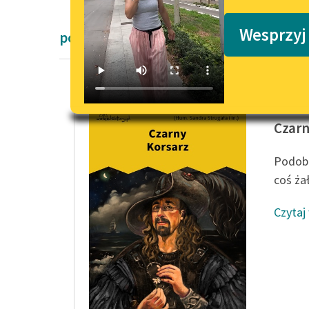
Podkasty o książkach
Wesprzyj
powieści przygodowe Emilia Salgarieg
Emilio S
Czarn
Podobn
coś ża
Czytaj