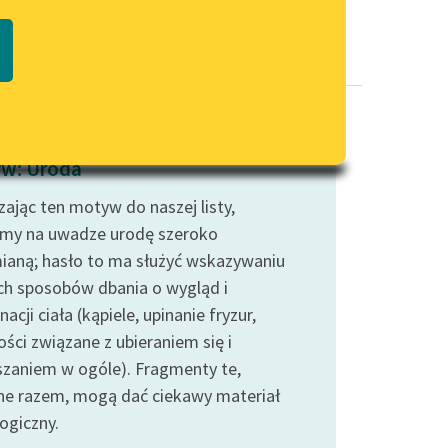
Regulamin biblioteki
macie PDF
Dane fundacji i sprawozdania
finansowe
Regulamin darowizn
Informacja o treściach
w: Uroda
wrażliwych
zając ten motyw do naszej listy,
Deklaracja dostępności
śmy na uwadze urodę szeroko
ianą; hasło to ma służyć wskazywaniu
ch sposobów dbania o wygląd i
nacji ciała (kąpiele, upinanie fryzur,
ści związane z ubieraniem się i
szaniem w ogóle). Fragmenty te,
ne razem, mogą dać ciekawy materiał
ogiczny.