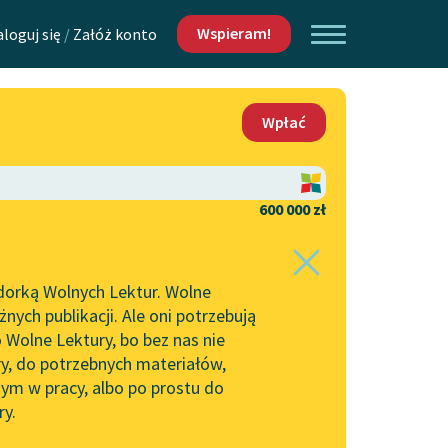
Wspieram!
aloguj się
/
Załóż konto
O nas
Wpłać
Lektur
Kontakt
O projekcie
600 000 zł
 piszących i
Zespół
dorką Wolnych Lektur. Wolne
Zasady wykorzystania
ych publikacji. Ale oni potrzebują
Wolnych Lektur
 Wolne Lektury, bo bez nas nie
Logotypy
ry, do potrzebnych materiałów,
ym w pracy, albo po prostu do
h Lektur
Materiały promocyjne
ry.
Polityka prywatności