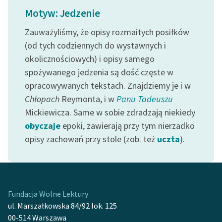
feministycznej
Motyw: Jedzenie
Ręce pełne poezji
Zauważyliśmy, że opisy rozmaitych posiłków
(od tych codziennych do wystawnych i
Kolekcje edukacyjne
okolicznościowych) i opisy samego
twórców przechodzących
spożywanego jedzenia są dość częste w
do domeny publicznej,
lektur szkolnych oraz
opracowywanych tekstach. Znajdziemy je i w
Starego Testamentu
Chłopach
Reymonta, i w
Panu Tadeuszu
Mickiewicza. Same w sobie zdradzają niekiedy
Odkurzamy bohaterów
obyczaje
epoki, zawierają przy tym nierzadko
Szkoła Poezji Wolnych
opisy zachowań przy stole (zob. też
uczta
).
Lektur
O nas
Kontakt
Fundacja Wolne Lektury
ul. Marszałkowska 84/92 lok. 125
O projekcie
00-514 Warszawa