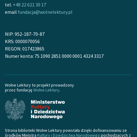
tel.
+48 22 621 30 17
Zespół
email
fundacja@wolnelektury.pl
Zasady wykorzystania
NIP: 952-187-70-87
Wolnych Lektur
KRS: 0000070056
Logotypy
REGON: 017423865
Numer konta: 75 1090 2851 0000 0001 4324 3317
Materiały promocyjne
Polityka prywatności
Regulamin biblioteki
Wolne Lektury to projekt prowadzony
przez fundację
Wolne Lektury
.
Dane fundacji i
sprawozdania finansowe
Regulamin darowizn
Informacja o treściach
Strona biblioteki Wolne Lektury powstała dzięki dofinansowaniu ze
wrażliwych
środków Ministra
Kultury i Dziedzictwa Narodowego
pochodzących z