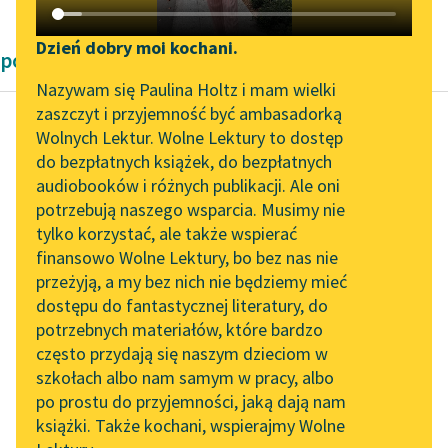
Katalog DAISY
Zgłoś brak utworu
Podkasty o książkach
Dzień dobry moi kochani.
powieści przygodowe Emilia Salgariego
Aktualności
Narzędzia
Nazywam się Paulina Holtz i mam wielki
zaszczyt i przyjemność być ambasadorką
Spotkanie z Katarzyną
Mapa Wolnych Lektur
Wolnych Lektur. Wolne Lektury to dostęp
Tunkiel w Oslo
do bezpłatnych książek, do bezpłatnych
Emilio Salgari
Leśmianator
audiobooków i różnych publikacji. Ale oni
Czarny Korsarz
Wolne Lektury na 32.
potrzebują naszego wsparcia. Musimy nie
Przewodnik dla piszących i
Pol’and’Rock Festivalu
tylko korzystać, ale także wspierać
czytających
Tymczasem Murzyn
finansowo Wolne Lektury, bo bez nas nie
„Kochanek Lady
pośpieszył
przeżyją, a my bez nich nie będziemy mieć
Chatterley” do słuchania
przygotować posiłek,
dostępu do fantastycznej literatury, do
na Wolnych Lekturach
API
na który złożyły się
potrzebnych materiałów, które bardzo
różne smakołyki:
Nowy audiobook –
OAI-PMH
często przydają się naszym dzieciom w
placuszki z manioku,
„Marzenie o Oriencie”
szkołach albo nam samym w pracy, albo
Widget Wolnych Lektur
Sophie Elkan
rodzaju...
po prostu do przyjemności, jaką dają nam
książki. Także kochani, wspierajmy Wolne
Przypisy
Kolekcja Nadwyraz.com x
Czytaj więcej