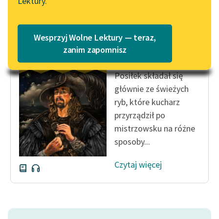
Lektury.
Wolne Lektury – idealna na
Katalog
lato
Katalog w formacie PDF
Blog
Wesprzyj Wolne Lektury — teraz,
Emilio Salgari
zanim zapomnisz
Czarny Korsarz
Lektury szkolne i klasyka
Posiłek składał się
literatury do słuchania dla
głównie ze świeżych
uczennic i uczniów z
ryb, które kucharz
niepełnosprawnościami
przyrządził po
E-kolekcja lektur
mistrzowsku na różne
szkolnych i literatury do
sposoby...
słuchania dla uczennic i
uczniów z
Czytaj więcej
niepełnosprawnościami
Feministyczne inspiracje.
Popularyzacja
skandynawskiej literatury