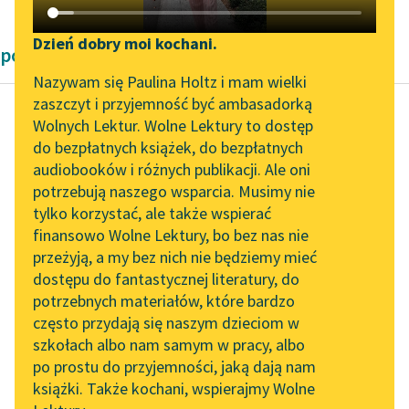
Katalog DAISY
Zgłoś brak utworu
Podkasty o książkach
Dzień dobry moi kochani.
powieści przygodowe Emilia Salgariego
Aktualności
Narzędzia
Nazywam się Paulina Holtz i mam wielki
zaszczyt i przyjemność być ambasadorką
„Prokurator Alicja Horn”
Mapa Wolnych Lektur
Wolnych Lektur. Wolne Lektury to dostęp
do słuchania
do bezpłatnych książek, do bezpłatnych
Emilio Salgari
Leśmianator
audiobooków i różnych publikacji. Ale oni
Czarny Korsarz
Byliśmy częścią AI Impact
potrzebują naszego wsparcia. Musimy nie
Przewodnik dla piszących i
Lab
tylko korzystać, ale także wspierać
czytających
Dookoła rozpościerała
finansowo Wolne Lektury, bo bez nas nie
Zapraszamy na spotkanie
się nieprzebrana
przeżyją, a my bez nich nie będziemy mieć
online z tłumaczkami
gęstwina, wśród której
dostępu do fantastycznej literatury, do
literatury skandynawskiej
API
panowały ciemności
potrzebnych materiałów, które bardzo
jak we wnętrzu wielkiej
Spotkanie z Katarzyną
OAI-PMH
często przydają się naszym dzieciom w
jaskini. Bujne...
Tunkiel w Oslo
szkołach albo nam samym w pracy, albo
Widget Wolnych Lektur
po prostu do przyjemności, jaką dają nam
102. lata temu zmarł
Czytaj więcej
książki. Także kochani, wspierajmy Wolne
Przypisy
Joseph Conrad