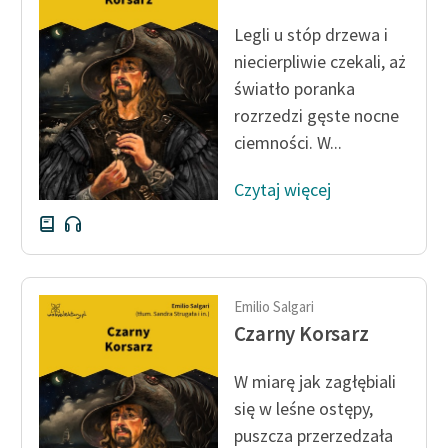
Ręce pełne poezji
Legli u stóp drzewa i
Kolekcje edukacyjne
niecierpliwie czekali, aż
twórców przechodzących
światło poranka
do domeny publicznej,
rozrzedzi gęste nocne
lektur szkolnych oraz
ciemności. W...
Starego Testamentu
Odkurzamy bohaterów
Czytaj więcej
Szkoła Poezji Wolnych
Lektur
O nas
Emilio Salgari
Czarny Korsarz
Kontakt
O projekcie
W miarę jak zagłębiali
się w leśne ostępy,
Zespół
puszcza przerzedzała