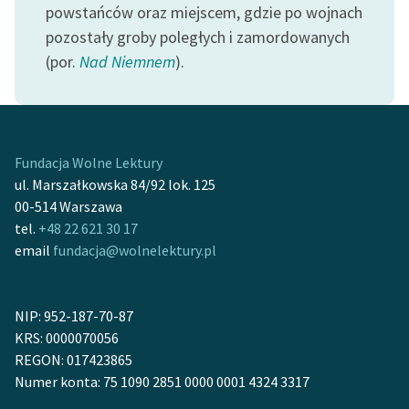
powstańców oraz miejscem, gdzie po wojnach
pozostały groby poległych i zamordowanych
(por.
Nad Niemnem
).
Fundacja Wolne Lektury
ul. Marszałkowska 84/92 lok. 125
00-514 Warszawa
tel.
+48 22 621 30 17
email
fundacja@wolnelektury.pl
NIP: 952-187-70-87
KRS: 0000070056
REGON: 017423865
Numer konta: 75 1090 2851 0000 0001 4324 3317