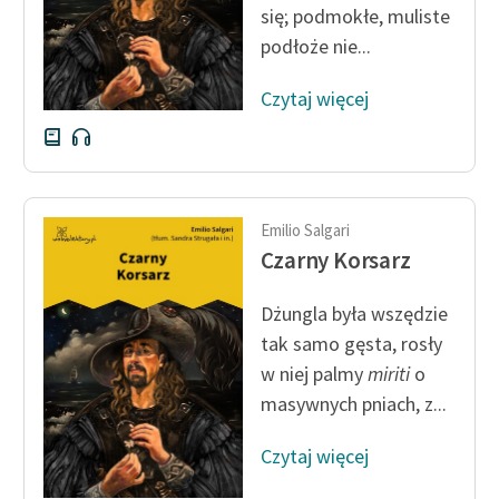
się; podmokłe, muliste
podłoże nie...
Zasady wykorzystania
Wolnych Lektur
Czytaj więcej
Logotypy
Materiały promocyjne
Polityka prywatności
Emilio Salgari
Regulamin biblioteki
Czarny Korsarz
Dane fundacji i
Dżungla była wszędzie
sprawozdania finansowe
tak samo gęsta, rosły
Regulamin darowizn
w niej palmy
miriti
o
masywnych pniach, z...
Informacja o treściach
wrażliwych
Czytaj więcej
Deklaracja dostępności