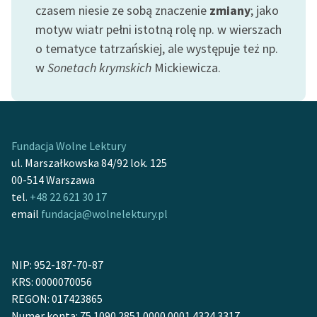
czasem niesie ze sobą znaczenie
zmiany
; jako
motyw wiatr pełni istotną rolę np. w wierszach
Zasady wykorzystania
Wolnych Lektur
o tematyce tatrzańskiej, ale występuje też np.
w
Sonetach krymskich
Mickiewicza.
Logotypy
Materiały promocyjne
Polityka prywatności
Fundacja Wolne Lektury
Regulamin biblioteki
ul. Marszałkowska 84/92 lok. 125
00-514 Warszawa
Dane fundacji i
tel.
+48 22 621 30 17
sprawozdania finansowe
email
fundacja@wolnelektury.pl
Regulamin darowizn
Informacja o treściach
NIP: 952-187-70-87
wrażliwych
KRS: 0000070056
REGON: 017423865
Deklaracja dostępności
Numer konta: 75 1090 2851 0000 0001 4324 3317