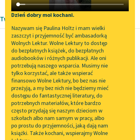
Katalog DAISY
Zgłoś brak utworu
Podkasty o książkach
Dzień dobry moi kochani.
Twórczość Romantyzm Edgara Allana Poe'go
Aktualności
Narzędzia
Nazywam się Paulina Holtz i mam wielki
zaszczyt i przyjemność być ambasadorką
„Prokurator Alicja Horn”
Mapa Wolnych Lektur
Wolnych Lektur. Wolne Lektury to dostęp
do słuchania
do bezpłatnych książek, do bezpłatnych
Edgar Allan Poe
Leśmianator
audiobooków i różnych publikacji. Ale oni
Rękopis znaleziony
Byliśmy częścią AI Impact
potrzebują naszego wsparcia. Musimy nie
Przewodnik dla piszących i
w butli
Lab
tylko korzystać, ale także wspierać
czytających
finansowo Wolne Lektury, bo bez nas nie
Zapraszamy na spotkanie
Wkrótce potem uwagę
przeżyją, a my bez nich nie będziemy mieć
online z tłumaczkami
moją przykuł brunatno-
dostępu do fantastycznej literatury, do
literatury skandynawskiej
API
purpurowy brzask
potrzebnych materiałów, które bardzo
księżyca i szczególny
Spotkanie z Katarzyną
OAI-PMH
często przydają się naszym dzieciom w
Tunkiel w Oslo
wygląd morza. To
szkołach albo nam samym w pracy, albo
Widget Wolnych Lektur
ostatnie podlegało...
po prostu do przyjemności, jaką dają nam
102. lata temu zmarł
książki. Także kochani, wspierajmy Wolne
Przypisy
Joseph Conrad
Czytaj więcej