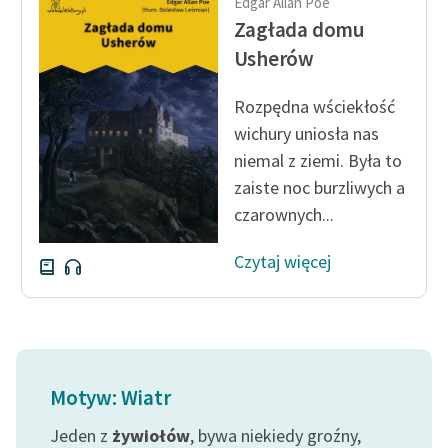
Edgar Allan Poe
Ręce pełne poezji
Zagłada domu
Kolekcje edukacyjne
Usherów
twórców przechodzących
do domeny publicznej,
Rozpędna wściekłość
lektur szkolnych oraz
wichury uniosła nas
Starego Testamentu
niemal z ziemi. Była to
zaiste noc burzliwych a
Odkurzamy bohaterów
czarownych...
Szkoła Poezji Wolnych
Lektur
Czytaj więcej
O nas
Kontakt
O projekcie
Motyw: Wiatr
Zespół
Jeden z
żywiołów
, bywa niekiedy groźny,