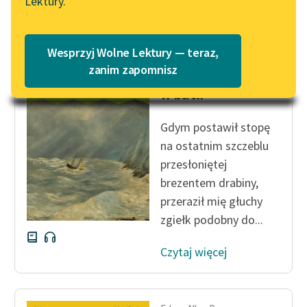
Lektury.
Katalog
Blog
Katalog w formacie PDF
Wesprzyj Wolne Lektury — teraz,
Edgar Allan Poe
Lektury szkolne i klasyka
zanim zapomnisz
Rękopis znaleziony
literatury do słuchania dla
w butli
uczennic i uczniów z
niepełnosprawnościami
Gdym postawił stopę
E-kolekcja lektur
na ostatnim szczeblu
szkolnych i literatury do
przesłoniętej
słuchania dla uczennic i
brezentem drabiny,
uczniów z
przeraził mię głuchy
niepełnosprawnościami
zgiełk podobny do...
Feministyczne inspiracje.
Czytaj więcej
Popularyzacja
skandynawskiej literatury
feministycznej