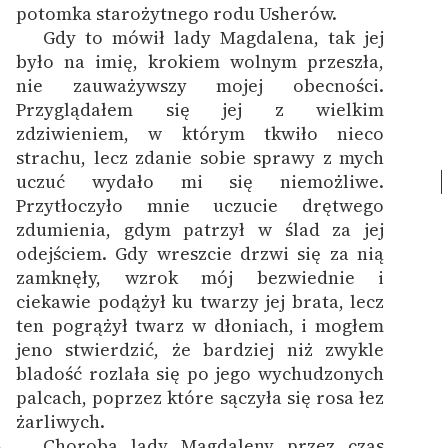
potomka starożytnego rodu Usherów.
Gdy to mówił lady Magdalena, tak jej
1
było na imię, krokiem wolnym przeszła,
nie zauważywszy mojej obecności.
Przyglądałem się jej z wielkim
zdziwieniem, w którym tkwiło nieco
strachu, lecz zdanie sobie sprawy z mych
uczuć wydało mi się niemożliwe.
Przytłoczyło mnie uczucie drętwego
zdumienia, gdym patrzył w ślad za jej
odejściem. Gdy wreszcie drzwi się za nią
zamknęły, wzrok mój bezwiednie i
ciekawie podążył ku twarzy jej brata, lecz
ten pogrążył twarz w dłoniach, i mogłem
jeno stwierdzić, że bardziej niż zwykle
bladość rozlała się po jego wychudzonych
palcach, poprzez które sączyła się rosa łez
żarliwych.
Choroba lady Magdaleny przez czas