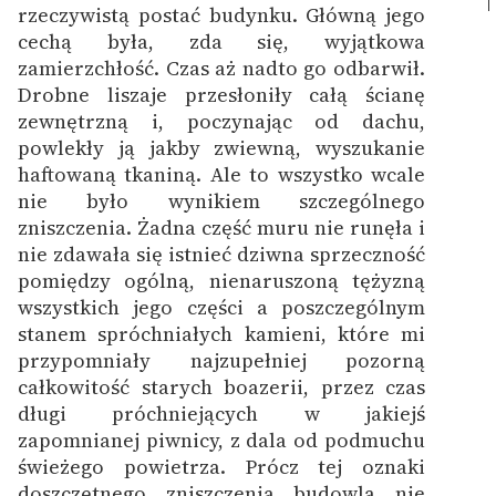
rzeczywistą postać budynku. Główną jego
cechą była, zda się, wyjątkowa
zamierzchłość. Czas aż nadto go odbarwił.
Drobne liszaje przesłoniły całą ścianę
zewnętrzną i, poczynając od dachu,
powlekły ją jakby zwiewną, wyszukanie
haftowaną tkaniną. Ale to wszystko wcale
nie było wynikiem szczególnego
zniszczenia. Żadna część muru nie runęła i
nie zdawała się istnieć dziwna sprzeczność
pomiędzy ogólną, nienaruszoną tężyzną
wszystkich jego części a poszczególnym
stanem spróchniałych kamieni, które mi
przypomniały najzupełniej pozorną
całkowitość starych boazerii, przez czas
długi próchniejących w jakiejś
zapomnianej piwnicy, z dala od podmuchu
świeżego powietrza. Prócz tej oznaki
doszczętnego zniszczenia budowla nie