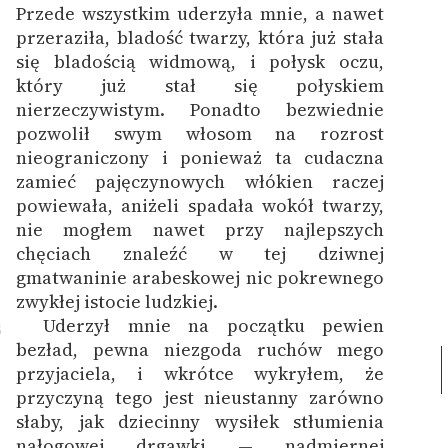
Przede wszystkim uderzyła mnie, a nawet
przeraziła, bladość twarzy, która już stała
się bladością widmową, i połysk oczu,
który już stał się połyskiem
nierzeczywistym. Ponadto bezwiednie
pozwolił swym włosom na rozrost
nieograniczony i ponieważ ta cudaczna
zamieć pajęczynowych włókien raczej
powiewała, aniżeli spadała wokół twarzy,
nie mogłem nawet przy najlepszych
chęciach znaleźć w tej dziwnej
gmatwaninie arabeskowej nic pokrewnego
zwykłej istocie ludzkiej.
Uderzył mnie na początku pewien
5
bezład, pewna niezgoda ruchów mego
przyjaciela, i wkrótce wykryłem, że
przyczyną tego jest nieustanny zarówno
słaby, jak dziecinny wysiłek stłumienia
nałogowej drgawki — nadmiernej