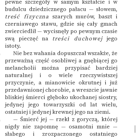
pewne szczegóły w samym kształcie i w
budulcu dziedzicznego pałacu — słowem,
treść fizyczna
szarych murów, baszt i
czerniawego stawu, gdzie się cały gmach
zwierciedlił — wycisnęły po pewnym czasie
swą pieczęć na
treści duchowej
jego
istoty.
Nie bez wahania dopuszczał wszakże, że
9
przeważną część osobliwej a gnębiącej go
melancholii można przypisać bardziej
naturalnej i o wiele rzeczywistszej
przyczynie, a mianowicie okrutnej i już
przedawnionej chorobie, a wreszcie jawnie
bliskiej śmierci głęboko ukochanej siostry,
jedynej jego towarzyszki od lat wielu,
ostatniej i jedynej krewnej jego na ziemi.
— Śmierć jej — rzekł z goryczą, której
0
nigdy nie zapomnę — osamotni mnie —
słabego i zrozpaczonego ostatniego