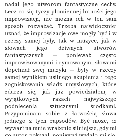
nadał jego utworom fantastyczne cechy.
Lecz co się tyczy płomiennej lotności jego
improwizacji, nie można ich w ten sam
sposób rozważać. Trzeba najwidoczniej
uznać, że improwizacje owe mogły być i w
rzeczy samej były, tak w muzyce, jak w
słowach jego dziwnych utworów
fantastycznych — ponieważ często
improwizowanymi i rymowanymi słowami
dopełniał swej muzyki — były w rzeczy
samej wynikiem usilnego skupienia i tego
zogniskowania władz umysłowych, które
zdarza się, jak już powiedziałem, w
wyjątkowych razach najwyższego
podniecenia sztucznymi środkami.
Przypominam sobie z łatwością słowa
jednego z tych rapsodów. Być może, iż
wywarł na mnie wrażenie silniejsze, gdy mi
go autor pokazał, ponieważ wydało mi się,