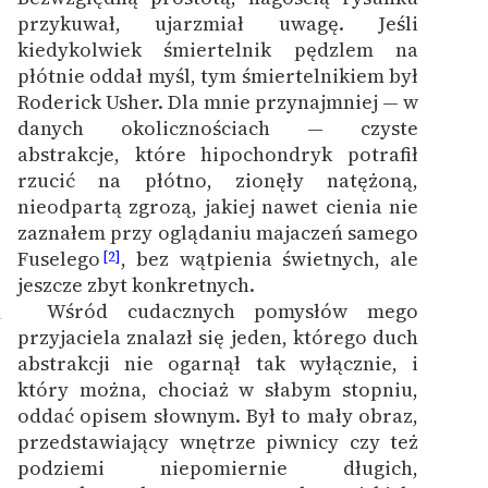
przykuwał, ujarzmiał uwagę. Jeśli
kiedykolwiek śmiertelnik pędzlem na
płótnie oddał myśl, tym śmiertelnikiem był
Roderick Usher. Dla mnie przynajmniej — w
danych okolicznościach — czyste
abstrakcje, które hipochondryk potrafił
rzucić na płótno, zionęły natężoną,
nieodpartą zgrozą, jakiej nawet cienia nie
zaznałem przy oglądaniu majaczeń samego
Fuselego
, bez wątpienia świetnych, ale
[2]
jeszcze zbyt konkretnych.
Wśród cudacznych pomysłów mego
4
przyjaciela znalazł się jeden, którego duch
abstrakcji nie ogarnął tak wyłącznie, i
który można, chociaż w słabym stopniu,
oddać opisem słownym. Był to mały obraz,
przedstawiający wnętrze piwnicy czy też
podziemi niepomiernie długich,