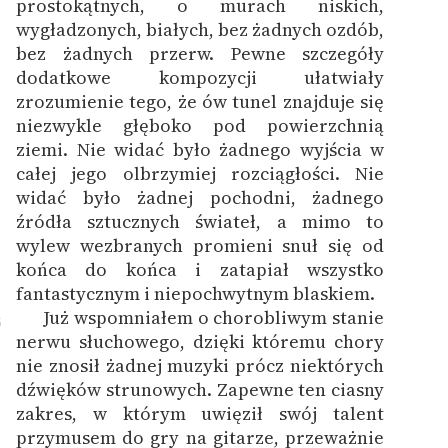
prostokątnych, o murach niskich,
wygładzonych, białych, bez żadnych ozdób,
bez żadnych przerw. Pewne szczegóły
dodatkowe kompozycji ułatwiały
zrozumienie tego, że ów tunel znajduje się
niezwykle głęboko pod powierzchnią
ziemi. Nie widać było żadnego wyjścia w
całej jego olbrzymiej rozciągłości. Nie
widać było żadnej pochodni, żadnego
źródła sztucznych świateł, a mimo to
wylew wezbranych promieni snuł się od
końca do końca i zatapiał wszystko
fantastycznym i niepochwytnym blaskiem.
Już wspomniałem o chorobliwym stanie
5
nerwu słuchowego, dzięki któremu chory
nie znosił żadnej muzyki prócz niektórych
dźwięków strunowych. Zapewne ten ciasny
zakres, w którym uwięził swój talent
przymusem do gry na gitarze, przeważnie