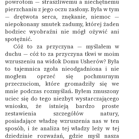
powrotom — straszliwemu a niechętnemu
pierzchaniu z jego oczu zasłony. Była w tym
Zasady wykorzystania
— drętwota serca, znękanie, niemoc —
Wolnych Lektur
niepokonany smutek zadumy, której żaden
bodziec wyobraźni nie mógł ożywić ani
Logotypy
spotężnić.
Materiały promocyjne
Cóż to za przyczyna — myślałem w
duchu — cóż to za przyczyna tkwi w moim
Polityka prywatności
wzruszeniu na widok Domu Usherów? Była
to tajemnica zgoła nieodgadniona i nie
Regulamin biblioteki
mogłem oprzeć się pochmurnym
Dane fundacji i
przeczuciom, które gromadziły się we
sprawozdania finansowe
mnie podczas rozmyślań. Byłem zmuszony
uciec się do tego niezbyt wystarczającego
Regulamin darowizn
wniosku, że istnieją bardzo proste
zestawienia szczegółów natury,
Informacja o treściach
posiadające władzę wzruszenia nas w ten
wrażliwych
sposób, i że analiza tej władzy leży w tej
Deklaracja dostępności
dziedzinie rozważań, gdzie myśl nasza