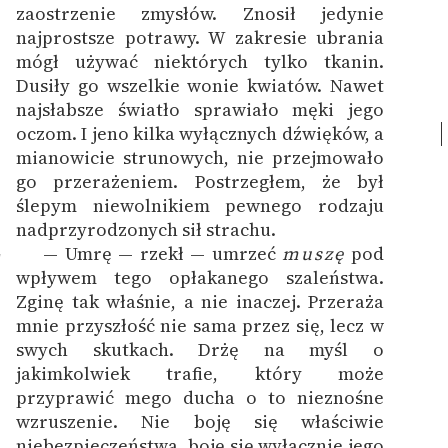
zaostrzenie zmysłów. Znosił jedynie
najprostsze potrawy. W zakresie ubrania
mógł używać niektórych tylko tkanin.
Dusiły go wszelkie wonie kwiatów. Nawet
najsłabsze światło sprawiało męki jego
oczom.
I jeno kilka wyłącznych dźwięków, a
mianowicie strunowych, nie przejmowało
go przerażeniem. Postrzegłem, że był
ślepym niewolnikiem pewnego rodzaju
nadprzyrodzonych sił strachu.
— Umrę — rzekł — umrzeć
muszę
pod
7
wpływem tego opłakanego szaleństwa.
Zginę tak właśnie, a nie inaczej. Przeraża
mnie przyszłość nie sama przez się, lecz w
swych skutkach. Drżę na myśl o
jakimkolwiek trafie, który może
przyprawić mego ducha o to nieznośne
wzruszenie. Nie boję się właściwie
niebezpieczeństwa, boję się wyłącznie jego