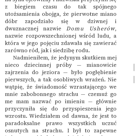
z biegiem czasu do tak spójnego
utożsamienia obojga, że pierwotne miano
dóbr zapodziało się w dziwnej i
dwuznacznej nazwie
Domu Usherów
,
nazwie rozpowszechnionej wśród ludu, a
która w jego pojęciu zdawała się zawierać
zarówno ród, jak i siedzibę rodu.
Nadmieniłem, że jedynym skutkiem mej
nieco dziecinnej próby — mianowicie
zajrzenia do jeziora — było pogłębienie
pierwszych, a tak osobliwych wrażeń.
Nie
wątpię, że świadomość wzrastającego we
mnie zabobonnego strachu — czemuż go
me mam nazwać po imieniu — głównie
przyczyniła się do przyspieszenia jego
wzrostu. Wiedziałem od dawna, że jest to
paradoksalne prawo wszystkich uczuć
osnutych na strachu.
I był to zapewne