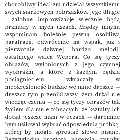
chorobliwy idealizm udzielał wszystkiemu
swych siarkowych pobrzasków. Jego długie
i żałobne improwizacje wiecznie będą
brzmiały w mych uszach. Między innymi
wspominam boleśnie pewną osobliwą
parafrazę, odwrócenie na wspak, już i
pierwotnie dziwnej bardzo melodii
ostatniego walca Webera. Co się tyczy
obrazów, wyłonionych z jego czynnej
wyobraźni, a które z każdym pędzla
pociągnięciem wkraczały w
nieokreśloność budząc we mnie dreszcz —
dreszcz tym przenikliwszy, żem drżał nie
wiedząc czemu — co się tyczy obrazów tak
życiem dla mnie tchnących, że kształty ich
dotąd jeszcze mam w oczach — daremnie
bym usiłował wybrać odpowiednią próbkę,
której by mogło sprostać słowo pisane.
Bezwzględną prostotą, nagością rysunku