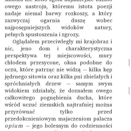
Ręce pełne poezji
owego nastroju, któremu istota poezji
nadaje niemal barwy rozkoszy, a który
Kolekcje edukacyjne
zazwyczaj ogarnia duszę wobec
twórców przechodzących
najposępniejszych widoków natury,
do domeny publicznej,
pełnych spustoszenia i zgrozy.
lektur szkolnych oraz
Oglądałem przeciwległy mi krajobraz i
Starego Testamentu
nic, jeno dom i charakterystyczna
perspektywa tej miejscowości, mury
Odkurzamy bohaterów
chłodem przesycone,
okna podobne do
Szkoła Poezji Wolnych
oczu, które patrząc nie widzą
— kilka kęp
Lektur
jędrnego sitowia oraz kilka pni zbielałych i
spróchniałych drzew — samym swym
O nas
widokiem zdziałały, że
doznałem owego
całkowitego pognębienia ducha, które
Kontakt
wśród uczuć ziemskich najtrafniej można
O projekcie
przyrównać tylko przed
przedokcnieniowym majaczeniom palacza
Zespół
opium
— jego bolesnym do codzienności