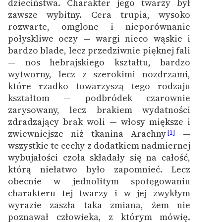
dzieciństwa. Charakter jego twarzy był
zawsze wybitny. Cera trupia, wysoko
rozwarte, omglone i nieporównanie
połyskliwe oczy — wargi nieco wąskie i
bardzo blade, lecz przedziwnie pięknej fali
— nos hebrajskiego kształtu, bardzo
wytworny, lecz z szerokimi nozdrzami,
które rzadko towarzyszą tego rodzaju
kształtom — podbródek czarownie
zarysowany, lecz brakiem wydatności
zdradzający brak woli — włosy miększe i
zwiewniejsze niż tkanina Arachny
—
[1]
wszystkie te cechy z dodatkiem nadmiernej
wybujałości czoła składały się na całość,
którą niełatwo było zapomnieć. Lecz
obecnie w jednolitym spotęgowaniu
charakteru tej twarzy i w jej zwykłym
wyrazie zaszła taka zmiana, żem nie
poznawał człowieka, z którym mówię.