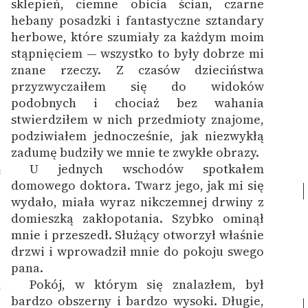
sklepień, ciemne obicia ścian, czarne
hebany posadzki i fantastyczne sztandary
herbowe, które szumiały za każdym moim
stąpnięciem — wszystko to były dobrze mi
znane rzeczy. Z czasów dzieciństwa
przyzwyczaiłem się do widoków
podobnych i chociaż bez wahania
stwierdziłem w nich przedmioty znajome,
podziwiałem jednocześnie, jak niezwykłą
zadumę budziły we mnie te zwykłe obrazy.
U jednych wschodów spotkałem
3
domowego doktora. Twarz jego, jak mi się
wydało, miała wyraz nikczemnej drwiny z
domieszką zakłopotania. Szybko ominął
mnie i przeszedł.
Służący otworzył właśnie
drzwi i wprowadził mnie do pokoju swego
pana.
Pokój, w którym się znalazłem, był
4
bardzo obszerny i bardzo wysoki.
Długie,