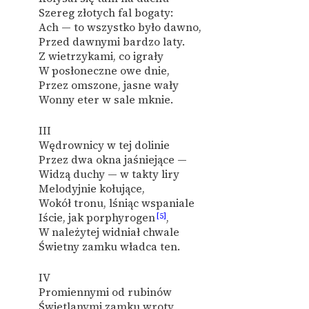
Szereg złotych fal bogaty:
Ach — to wszystko było dawno,
Przed dawnymi bardzo laty.
Z wietrzykami, co igrały
W posłoneczne owe dnie,
Przez omszone, jasne wały
Wonny eter w sale mknie.
III
Wędrownicy w tej dolinie
Przez dwa okna jaśniejące —
Widzą duchy — w takty liry
Melodyjnie kołujące,
Wokół tronu, lśniąc wspaniale
Iście, jak porphyrogen
[5]
,
W należytej widniał chwale
Świetny zamku władca ten.
IV
Promiennymi od rubinów
Świetlanymi zamku wroty