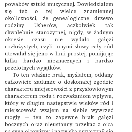
powabów sztuki muzycznej.
Dowiedziałem
się też o tej wielce znamiennej
okoliczności, że genealogiczne drzewo
rodziny Usherów, aczkolwiek tak
chwalebnie starożytnej, nigdy, w żadnym
okresie czasu nie wydało gałęzi
rozłożystych, czyli innymi słowy cały ród
utrwalał się jeno w linii prostej, pomijając
kilka bardzo nieznacznych i bardzo
przelotnych wyjątków.
To ten właśnie brak, myślałem, oddany
całkowicie zadumie o doskonałej zgodzie
charakteru miejscowości z przysłowiowym
charakterem rodu i rozważaniom wpływu,
który w długim następstwie wieków ród i
miejscowość wzajem na siebie wywrzeć
mogły — ten to zapewne brak gałęzi
bocznych oraz nieustanny przekaz z ojca
na syna ojcowizny i nazwiska przyczynił się