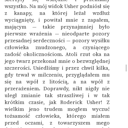
wszystko. Na mój widok Usher podniósł się
z kanapy, na której leżał wzdłuż
wyciągnięty, i powitał mnie z zapałem,
mającym — takie przynajmniej było
pierwsze wrażenia — nieodparte pozory
przesadnej serdeczności — pozory wysiłku
człowieka znudzonego, a czyniącego
zadość okolicznościom.
Atoli rzut oka na
jego twarz przekonał mnie o bezwzględnej
szczerości.
Usiedliśmy i przez chwil kilka,
gdy trwał w milczeniu, przyglądałem mu
się na wpół z litością, a na wpół z
przerażeniem. Doprawdy, nikt nigdy nie
uległ zmianie tak straszliwej i w tak
krótkim czasie, jak Roderick Usher! Z
wielkim jeno trudem mogłem wyczuć
tożsamość człowieka, którego miałem
przed oczami, z towarzyszem mego