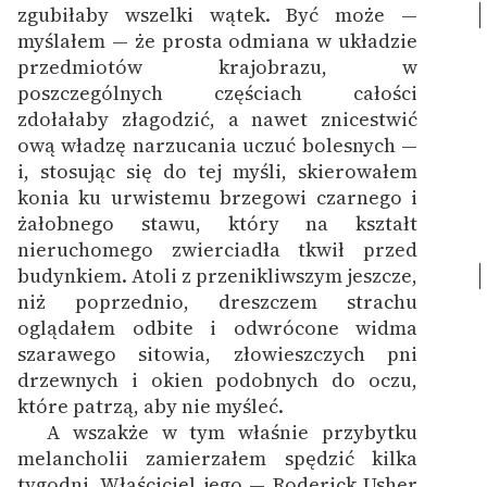
zgubiłaby wszelki wątek.
Być może —
myślałem — że prosta odmiana w układzie
przedmiotów krajobrazu, w
poszczególnych częściach całości
zdołałaby złagodzić, a nawet znicestwić
ową władzę narzucania uczuć bolesnych —
i, stosując się do tej myśli, skierowałem
konia ku urwistemu brzegowi czarnego i
żałobnego stawu, który na kształt
nieruchomego zwierciadła tkwił przed
budynkiem.
Atoli z przenikliwszym jeszcze,
niż poprzednio, dreszczem strachu
oglądałem odbite i odwrócone widma
szarawego sitowia, złowieszczych pni
drzewnych i okien podobnych do oczu,
które patrzą, aby nie myśleć.
A wszakże w tym właśnie przybytku
melancholii zamierzałem spędzić kilka
tygodni. Właściciel jego — Roderick Usher