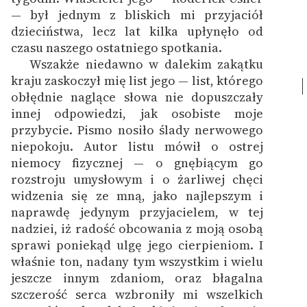
— był jednym z bliskich mi przyjaciół
dzieciństwa, lecz lat kilka upłynęło od
czasu naszego ostatniego spotkania.
Wszakże niedawno w dalekim zakątku
kraju zaskoczył mię list jego — list, którego
obłędnie naglące słowa nie dopuszczały
innej odpowiedzi, jak osobiste moje
przybycie. Pismo nosiło ślady nerwowego
niepokoju. Autor listu mówił o ostrej
niemocy fizycznej — o gnębiącym go
rozstroju umysłowym i o żarliwej chęci
widzenia się ze mną, jako najlepszym i
naprawdę jedynym przyjacielem, w tej
nadziei, iż radość obcowania z moją osobą
sprawi poniekąd ulgę jego cierpieniom. I
właśnie ton, nadany tym wszystkim i wielu
jeszcze innym zdaniom, oraz błagalna
szczerość serca wzbroniły mi wszelkich