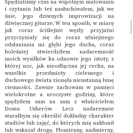
Spędzaliśmy czas na wspólnym malowaniu
i czytaniu lub też nasłuchiwałem, jak we
śnie, jego dziwnych improwizacji na
dźwięcznej gitarze. W ten sposób,
w miarę
jak coraz ściślejsze węzły przyjaźni
przyczyniały się do coraz ufniejszego
odsłaniania mi głębi jego ducha, coraz
boleśniej stwierdziłem nadaremność
moich wysiłków ku odnowie jego istoty, z
której noc, jak nieodłączna jej cecha, na
wszelkie przedmioty cielesnego i
duchowego świata zionęła nieustanną łunę
ciemności.
Zawsze zachowam w pamięci
wielokrotne a uroczyste godziny, które
spędziłem sam na sam z właścicielem
Domu Usherów. Lecz nadaremnie
starałbym się określić dokładny charakter
studiów lub zajęć, do których mię nakłonił
lub wskazał drogę. Płomienny, nadmierny,