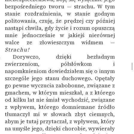
bezpośredniego tworu — strachu. W tym
stanie rozdrażnienia, w stanie godnym
politowania, czuję, że prędzej czy później
nastąpi chwila, gdy życie i rozum opuszczą
mnie jednocześnie w jakiejś nierównej
walce ze złowieszczym widmem —
Strachu!
Dorywczo, dzięki bezładnym
8
zwierzeniom, półsłówkom i
napomknieniom dowiedziałem się o innym
szczególe jego stanu duchowego. Opętały
go pewne wyczucia zabobonne, związane z
gmachem, w którym mieszkał, a z którego
od kilku lat nie śmiał wychodzić, związane
z wpływem, którego domniemane źródło
tłumaczył mi w słowach zbyt ciemnych,
abym je tutaj przytaczał, z wpływem, który
na umyśle jego, dzięki chorobie, wywierały