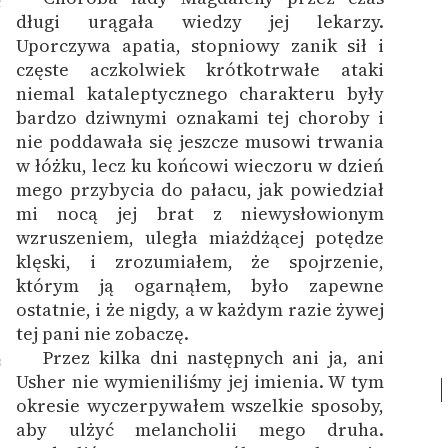
2
długi urągała wiedzy jej lekarzy.
Uporczywa apatia, stopniowy zanik sił i
częste aczkolwiek krótkotrwałe ataki
niemal kataleptycznego charakteru były
bardzo dziwnymi oznakami tej choroby i
nie poddawała się jeszcze musowi trwania
w łóżku, lecz ku końcowi wieczoru w dzień
mego przybycia do pałacu, jak powiedział
mi nocą jej brat z niewysłowionym
wzruszeniem, uległa miażdżącej potędze
klęski, i zrozumiałem, że spojrzenie,
którym ją ogarnąłem, było zapewne
ostatnie, i że nigdy, a w każdym razie żywej
tej pani nie zobaczę.
Przez kilka dni następnych ani ja, ani
3
Usher nie wymieniliśmy jej imienia. W tym
okresie wyczerpywałem wszelkie sposoby,
aby ulżyć melancholii mego druha.