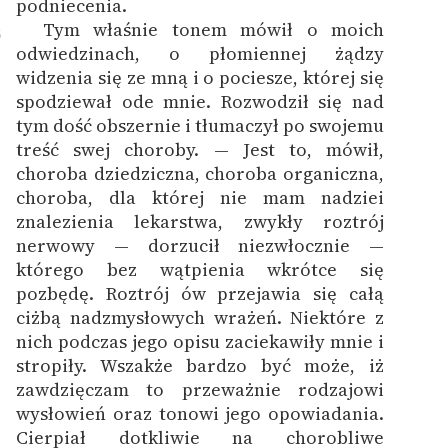
podniecenia.
Tym właśnie tonem mówił o moich
6
odwiedzinach, o płomiennej żądzy
widzenia się ze mną i o pociesze, której się
spodziewał ode mnie. Rozwodził się nad
tym dość obszernie i tłumaczył po swojemu
treść swej choroby. — Jest to, mówił,
choroba dziedziczna, choroba organiczna,
choroba, dla której nie mam nadziei
znalezienia lekarstwa, zwykły roztrój
nerwowy — dorzucił niezwłocznie —
którego bez wątpienia wkrótce się
pozbędę. Roztrój ów przejawia się całą
ciżbą nadzmysłowych wrażeń. Niektóre z
nich podczas jego opisu zaciekawiły mnie i
stropiły. Wszakże bardzo być może, iż
zawdzięczam to przeważnie rodzajowi
wysłowień oraz tonowi jego opowiadania.
Cierpiał dotkliwie na chorobliwe