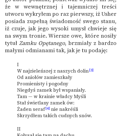
że w wewnętrznej i tajemniczej treści
utworu wykryłem po raz pierwszy, iż Usher
posiada zupełną świadomość swego stanu,
iż czuje, jak jego wysoki umysł chwieje się
na swym tronie. Wiersze owe, które nosiły
tytuł
Zamku Opętanego
, brzmiały z bardzo
małymi odmianami tak, jak je tu podaję:
I
W najzieleńszej z naszych dolin
[3]
Od aniołów zamieszkały
Promienisty i pogodny
Niegdyś zamek był wspaniały.
Tam — w krainie władcy Myśli
Stał świetlany zamek ów:
Żaden seraf
[4]
nie nakréśli
Skrzydłem takich cudnych snów.
II
Kołysał się tam na dachu