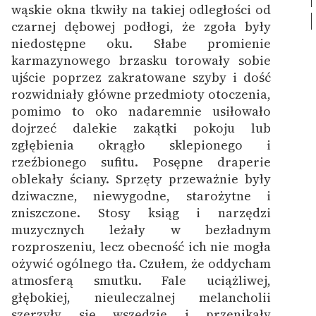
wąskie okna tkwiły na takiej odległości od
czarnej dębowej podłogi, że zgoła były
niedostępne oku. Słabe promienie
karmazynowego brzasku torowały sobie
ujście poprzez zakratowane szyby i dość
rozwidniały główne przedmioty otoczenia,
pomimo to oko nadaremnie usiłowało
dojrzeć dalekie zakątki pokoju lub
zgłębienia okrągło sklepionego i
rzeźbionego sufitu.
Posępne draperie
oblekały ściany. Sprzęty przeważnie były
dziwaczne, niewygodne, starożytne i
zniszczone. Stosy ksiąg i narzędzi
muzycznych leżały w bezładnym
rozproszeniu, lecz obecność ich nie mogła
ożywić ogólnego tła. Czułem, że oddycham
atmosferą smutku. Fale uciążliwej,
głębokiej, nieuleczalnej melancholii
szerzyły się wszędzie i przenikały