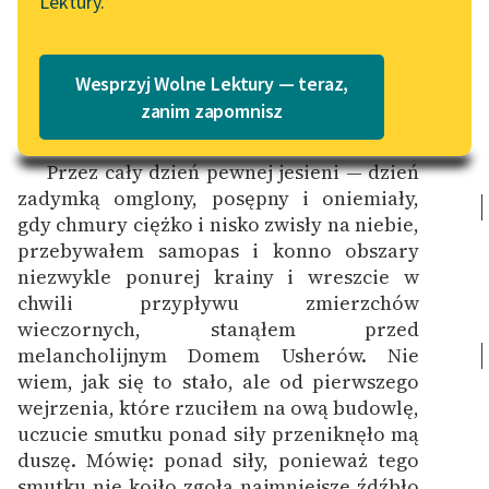
Lektury.
Katalog
Blog
tłum. Bolesław Leśmian
Katalog w formacie PDF
Wesprzyj Wolne Lektury — teraz,
Lektury szkolne i klasyka
zanim zapomnisz
literatury do słuchania dla
uczennic i uczniów z
Przez cały dzień pewnej jesieni — dzień
niepełnosprawnościami
zadymką omglony, posępny i oniemiały,
gdy chmury ciężko i nisko zwisły na niebie,
E-kolekcja lektur
przebywałem samopas i konno obszary
szkolnych i literatury do
niezwykle ponurej krainy i wreszcie w
słuchania dla uczennic i
chwili przypływu zmierzchów
uczniów z
wieczornych, stanąłem przed
niepełnosprawnościami
melancholijnym Domem Usherów.
Nie
wiem, jak się to stało, ale od pierwszego
Feministyczne inspiracje.
wejrzenia, które rzuciłem na ową budowlę,
Popularyzacja
uczucie smutku ponad siły przeniknęło mą
skandynawskiej literatury
duszę. Mówię: ponad siły, ponieważ tego
feministycznej
smutku nie koiło zgoła najmniejsze źdźbło