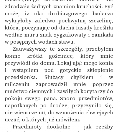
zdradzała żadnych znamion kruchości. Być
może, iż oko drobiazgowego badacza
wykryłoby zaledwo pochwytną szczelinę,
która, poczynając od dachu fasady kreśliła
wzdłuż muru znak zygzakowaty i zanikała
w posępnych wodach stawu.
Zauważywszy te szczegóły, przebyłem
1
konno krótki gościniec, który mnie
przywiódł do domu.
Lokaj ujął mego konia
i wstąpiłem pod gotyckie sklepienie
przedsionka. Służący chyłkiem i w
milczeniu zaprowadził mnie poprzez
mnóstwo ciemnych i zawiłych korytarzy do
pokoju swego pana.
Sporo przedmiotów,
napotkanych po drodze, przyczyniło się,
nie wiem czemu, do wzmożenia chwiejnych
uczuć, o których już mówiłem.
Przedmioty dookolne — jak rzeźby
2