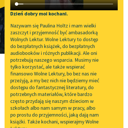
Zagłada domu
Katalog DAISY
Zgłoś brak utworu
Usherów
Podkasty o książkach
Dzień dobry moi kochani.
Aktualności
Narzędzia
Nazywam się Paulina Holtz i mam wielki
zaszczyt i przyjemność być ambasadorką
tłum.
Bolesław Leśmian
„Prokurator Alicja Horn”
Mapa Wolnych Lektur
Wolnych Lektur. Wolne Lektury to dostęp
do słuchania
do bezpłatnych książek, do bezpłatnych
Leśmianator
audiobooków i różnych publikacji. Ale oni
Byliśmy częścią AI Impact
potrzebują naszego wsparcia. Musimy nie
Przewodnik dla piszących i
Lab
tylko korzystać, ale także wspierać
czytających
finansowo Wolne Lektury, bo bez nas nie
Zapraszamy na spotkanie
przeżyją, a my bez nich nie będziemy mieć
online z tłumaczkami
Edgar Allan Poe
dostępu do fantastycznej literatury, do
literatury skandynawskiej
API
potrzebnych materiałów, które bardzo
Zagłada domu
Spotkanie z Katarzyną
OAI-PMH
często przydają się naszym dzieciom w
Tunkiel w Oslo
szkołach albo nam samym w pracy, albo
Widget Wolnych Lektur
po prostu do przyjemności, jaką dają nam
102. lata temu zmarł
Usherów
książki. Także kochani, wspierajmy Wolne
Przypisy
Joseph Conrad