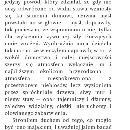
jedyny powód, który zdziałał, że gdy me
oczy odwrócone od widm stawu wzniosły
się ku samemu domowi, dziwna myśl
powstała mi w głowie — myśl, doprawdy,
tak pocieszna, że wspominam o niej tylko
dla wykazania żywotnej siły tłoczących
mnie wrażeń. Wyobraźnia moja działała
tak mocno, że wierzyłem naprawdę w to, iż
wokół domostwa i całej miejscowości
szerzy się atmosfera wyłącznie im i
najbliższym okolicom przyrodzona —
atmosfera niespokrewniona z
przestworem niebiosów, lecz wyzionięta
przez spróchniałe drzewa, siwy mur i
niemy staw — opar tajemniczy i dżumny,
zaledwo widzialny, ciężki, nieruchomy i
ołowianego zabarwienia.
Stroniłem duchem od tego, co mogło
0
być jeno majakiem, i uważniej jąłem badać