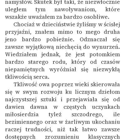
namysłów. Skutek był taki, że niezwłocznie
uległem tym nawoływaniom, które
wszakże uważałem za bardzo osobliwe.
Chociaż w dzieciństwie żyliśmy w ścisłej
przyjaźni, znałem mimo to mego druha
jeno bardzo pobieżnie. Odznaczał się
zawsze wyjątkową niechęcią do wynurzeń.
Wiedziałem jednak, że jest potomkiem
bardzo starego rodu, który od czasów
niepamiętnych wyróżniał się niezwykłą
tkliwością serca.
Tkliwość owa poprzez wieki skierowała
się w swym rozwoju ku licznym dziełom
najczystszej sztuki i przejawiała się od
dawien dawna w częstych uczynkach
miłosierdzia tyleż szczodrego, ile
bezimiennego oraz w żarliwym ukochaniu
raczej trudności, niż tak łatwo zawsze
dostępnych zrozumieniu klasycznych