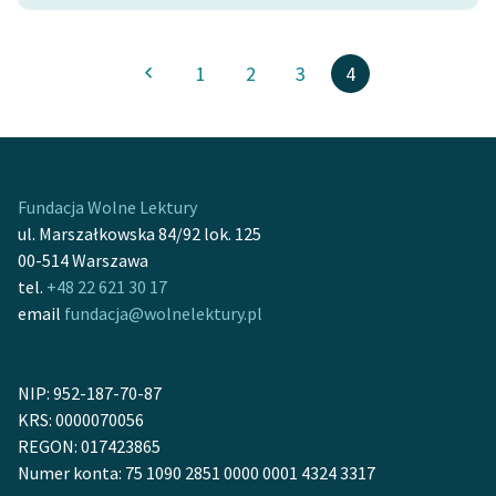
1
2
3
4
Fundacja Wolne Lektury
ul. Marszałkowska 84/92 lok. 125
00-514 Warszawa
tel.
+48 22 621 30 17
email
fundacja@wolnelektury.pl
NIP: 952-187-70-87
KRS: 0000070056
REGON: 017423865
Numer konta: 75 1090 2851 0000 0001 4324 3317