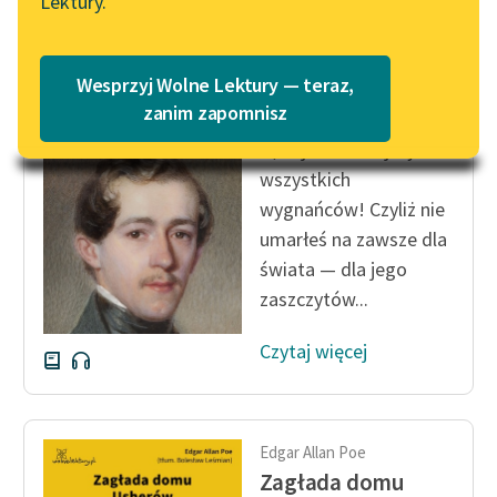
Lektury.
„Marzenie o Oriencie”
Katalog
Sophie Elkan
Katalog w formacie PDF
Edgar Allan Poe
Blog
Wesprzyj Wolne Lektury — teraz,
William Wilson
zanim zapomnisz
O, najsamotniejszy ze
Lektury szkolne i klasyka
wszystkich
literatury do słuchania dla
wygnańców! Czyliż nie
uczennic i uczniów z
umarłeś na zawsze dla
niepełnosprawnościami
świata — dla jego
E-kolekcja lektur
zaszczytów...
szkolnych i literatury do
słuchania dla uczennic i
Czytaj więcej
uczniów z
niepełnosprawnościami
Feministyczne inspiracje.
Edgar Allan Poe
Popularyzacja
Zagłada domu
skandynawskiej literatury