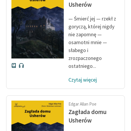
Usherów
feministycznej
Ręce pełne poezji
— Śmierć jej — rzekł z
goryczą, której nigdy
Kolekcje edukacyjne
nie zapomnę —
twórców przechodzących
osamotni mnie —
do domeny publicznej,
słabego i
lektur szkolnych oraz
Starego Testamentu
zrozpaczonego
ostatniego...
Odkurzamy bohaterów
Czytaj więcej
Szkoła Poezji Wolnych
Lektur
O nas
Edgar Allan Poe
Zagłada domu
Kontakt
Usherów
O projekcie