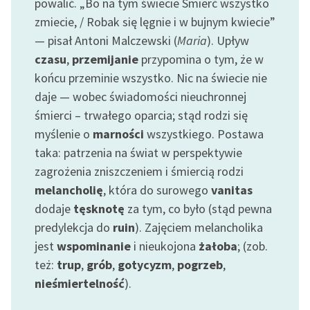
powalić. „Bo na tym świecie Śmierć wszystko
zmiecie, / Robak się lęgnie i w bujnym kwiecie”
— pisał Antoni Malczewski (
Maria
). Upływ
czasu
,
przemijanie
przypomina o tym, że w
końcu przeminie wszystko. Nic na świecie nie
daje — wobec świadomości nieuchronnej
śmierci – trwałego oparcia; stąd rodzi się
myślenie o
marności
wszystkiego. Postawa
taka: patrzenia na świat w perspektywie
zagrożenia zniszczeniem i śmiercią rodzi
melancholię
, która do surowego
vanitas
dodaje
tęsknotę
za tym, co było (stąd pewna
predylekcja do
ruin
). Zajęciem melancholika
jest
wspominanie
i nieukojona
żałoba
; (zob.
też:
trup
,
grób
,
gotycyzm
,
pogrzeb
,
nieśmiertelność
).