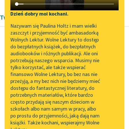
Katalog DAISY
Zgłoś brak utworu
Podkasty o książkach
Dzień dobry moi kochani.
Twórczość Edgara Allana Poe'go
Aktualności
Narzędzia
Nazywam się Paulina Holtz i mam wielki
zaszczyt i przyjemność być ambasadorką
Zapraszamy na spotkanie
Mapa Wolnych Lektur
Wolnych Lektur. Wolne Lektury to dostęp
online z tłumaczkami
do bezpłatnych książek, do bezpłatnych
Edgar Allan Poe
Leśmianator
literatury skandynawskiej
audiobooków i różnych publikacji. Ale oni
William Wilson
potrzebują naszego wsparcia. Musimy nie
Przewodnik dla piszących i
Spotkanie z Katarzyną
tylko korzystać, ale także wspierać
czytających
Zbliża się śmierć i cień,
Tunkiel w Oslo
finansowo Wolne Lektury, bo bez nas nie
który ją poprzedza,
przeżyją, a my bez nich nie będziemy mieć
Wolne Lektury na 32.
nakazem uciszeń
dostępu do fantastycznej literatury, do
Pol’and’Rock Festivalu
API
dosięgnął mego serca.
potrzebnych materiałów, które bardzo
W mym...
„Kochanek Lady
OAI-PMH
często przydają się naszym dzieciom w
Chatterley” do słuchania
szkołach albo nam samym w pracy, albo
Widget Wolnych Lektur
Czytaj więcej
na Wolnych Lekturach
po prostu do przyjemności, jaką dają nam
książki. Także kochani, wspierajmy Wolne
Przypisy
Nowy audiobook –