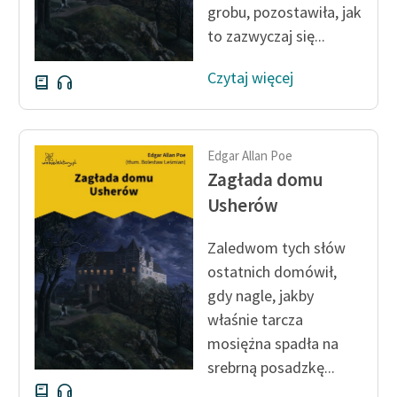
grobu, pozostawiła, jak
Deklaracja dostępności
to zazwyczaj się...
Czytaj więcej
Edgar Allan Poe
Zagłada domu
Usherów
Zaledwom tych słów
ostatnich domówił,
gdy nagle, jakby
właśnie tarcza
mosiężna spadła na
srebrną posadzkę...