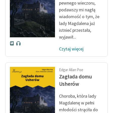
pewnego wieczoru,
Zespół
podawszy mi nagłą
wiadomość o tym, że
Zasady wykorzystania
lady Magdalena już
Wolnych Lektur
istnieć przestała,
wyjawił...
Logotypy
Czytaj więcej
Materiały promocyjne
Polityka prywatności
Regulamin biblioteki
Edgar Allan Poe
Zagłada domu
Dane fundacji i
Usherów
sprawozdania finansowe
Regulamin darowizn
Choroba, która lady
Magdalenę w pełni
Informacja o treściach
młodości strąciła do
wrażliwych