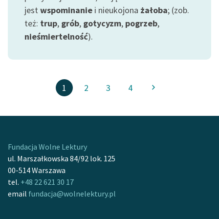
jest
wspominanie
i nieukojona
żałoba
; (zob.
też:
trup
,
grób
,
gotycyzm
,
pogrzeb
,
nieśmiertelność
).
1
2
3
4
Fundacja Wolne Lektury
ul. Marszałkowska 84/92 lok. 125
00-514 Warszawa
tel.
+48 22 621 30 17
email
fundacja@wolnelektury.pl