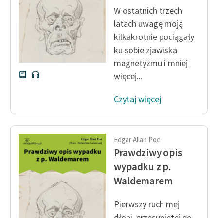
W ostatnich trzech
latach uwagę moją
kilkakrotnie pociągały
ku sobie zjawiska
magnetyzmu i mniej
więcej...
Czytaj więcej
Edgar Allan Poe
Prawdziwy opis
wypadku z p.
Waldemarem
Pierwszy ruch mej
dłoni, przesuniętej po