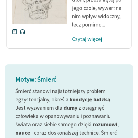
jego czole, wywarł na
nim wpływ widoczny,
lecz pomimo...
Czytaj więcej
Motyw: Śmierć
Śmierć stanowi najistotniejszy problem
egzystencjalny, określa
kondycję ludzką
.
Jest wyzwaniem dla
dumy
z osiągnięć
człowieka w opanowywaniu i poznawaniu
świata oraz siebie samego dzięki
rozumowi
,
nauce
i coraz doskonalszej technice. Śmierć