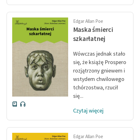
Edgar Allan Poe
Maska śmierci
szkarłatnej
Wówczas jednak stało
się, że książę Prospero
rozjątrzony gniewem i
wstydem chwilowego
tchórzostwa, rzucił
się...
Czytaj więcej
Edgar Allan Poe