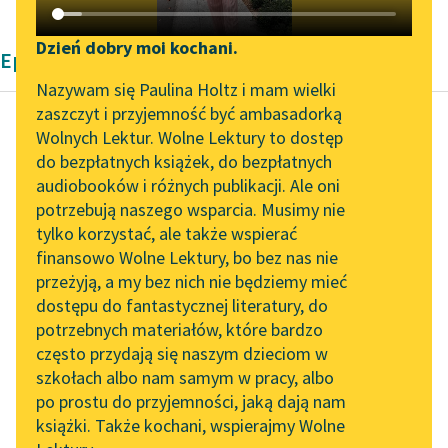
Katalog DAISY
Zgłoś brak utworu
Podkasty o książkach
Dzień dobry moi kochani.
Epika Edgara Allana Poe'go
Aktualności
Narzędzia
Nazywam się Paulina Holtz i mam wielki
zaszczyt i przyjemność być ambasadorką
„Prokurator Alicja Horn”
Mapa Wolnych Lektur
Wolnych Lektur. Wolne Lektury to dostęp
do słuchania
do bezpłatnych książek, do bezpłatnych
Edgar Allan Poe
Leśmianator
audiobooków i różnych publikacji. Ale oni
Berenice
Byliśmy częścią AI Impact
potrzebują naszego wsparcia. Musimy nie
Przewodnik dla piszących i
Lab
tylko korzystać, ale także wspierać
czytających
I wreszcie wśród
finansowo Wolne Lektury, bo bez nas nie
Zapraszamy na spotkanie
ostępów mych marzeń
przeżyją, a my bez nich nie będziemy mieć
online z tłumaczkami
rozległ się wielki krzyk
dostępu do fantastycznej literatury, do
literatury skandynawskiej
API
zgrozy i przerażenia, i
potrzebnych materiałów, które bardzo
po...
Spotkanie z Katarzyną
OAI-PMH
często przydają się naszym dzieciom w
Tunkiel w Oslo
szkołach albo nam samym w pracy, albo
Widget Wolnych Lektur
Czytaj więcej
po prostu do przyjemności, jaką dają nam
102. lata temu zmarł
książki. Także kochani, wspierajmy Wolne
Przypisy
Joseph Conrad