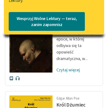
Lektury.
Katalog
Blog
Katalog w formacie PDF
Edgar Allan Poe
Wesprzyj Wolne Lektury — teraz,
Król Dżumiec
Lektury szkolne i klasyka
zanim zapomnisz
literatury do słuchania dla
Na wiele lat przed i po
uczennic i uczniów z
epoce, w której
niepełnosprawnościami
odbywa się ta
E-kolekcja lektur
opowieść
szkolnych i literatury do
dramatyczna, w...
słuchania dla uczennic i
uczniów z
Czytaj więcej
niepełnosprawnościami
Feministyczne inspiracje.
Popularyzacja
skandynawskiej literatury
Edgar Allan Poe
feministycznej
Król Dżumiec