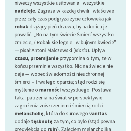
niweczy wszystkie usiłowania i wszystkie
nadzieje
. Zagraża w każdej chwili i właściwie
przez cały czas podgryza życie człowieka jak
robak
drążący pień drzewa, by na końcu je
powalić. „Bo na tym świecie Śmierć wszystko
zmiecie, / Robak się lęgnie i w bujnym kwiecie”
— pisał Antoni Malczewski (
Maria
). Upływ
czasu
,
przemijanie
przypomina o tym, że w
końcu przeminie wszystko. Nic na świecie nie
daje — wobec świadomości nieuchronnej
śmierci – trwałego oparcia; stąd rodzi się
myślenie o
marności
wszystkiego. Postawa
taka: patrzenia na świat w perspektywie
zagrożenia zniszczeniem i śmiercią rodzi
melancholię
, która do surowego
vanitas
dodaje
tęsknotę
za tym, co było (stąd pewna
predylekcja do
ruin
). Zajęciem melancholika