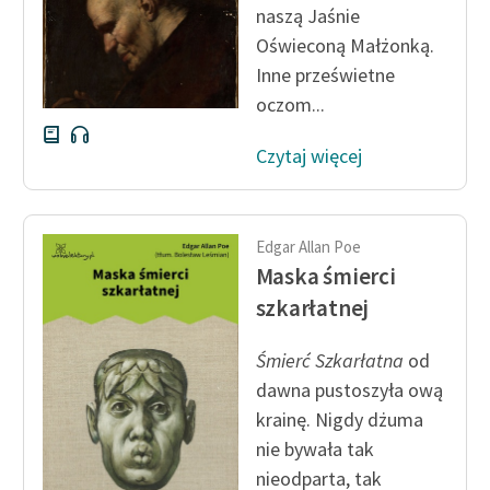
naszą Jaśnie
Oświeconą Małżonką.
Zasady wykorzystania
Wolnych Lektur
Inne prześwietne
oczom...
Logotypy
Czytaj więcej
Materiały promocyjne
Polityka prywatności
Regulamin biblioteki
Edgar Allan Poe
Maska śmierci
Dane fundacji i
szkarłatnej
sprawozdania finansowe
Śmierć Szkarłatna
od
Regulamin darowizn
dawna pustoszyła ową
Informacja o treściach
krainę. Nigdy dżuma
wrażliwych
nie bywała tak
Deklaracja dostępności
nieodparta, tak