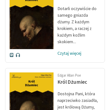
Ręce pełne poezji
Dotarli oczywiście do
Kolekcje edukacyjne
samego gniazda
twórców przechodzących
dżumy. Z każdym
do domeny publicznej,
krokiem, a raczej z
lektur szkolnych oraz
każdym koźlim
Starego Testamentu
skokiem...
Odkurzamy bohaterów
Czytaj więcej
Szkoła Poezji Wolnych
Lektur
O nas
Edgar Allan Poe
Król Dżumiec
Kontakt
O projekcie
Dostojna Pani, która
naprzeciwko zasiadła,
Zespół
jest królową Dżumy,