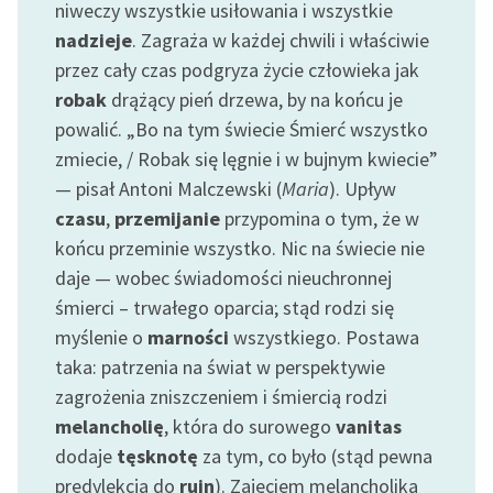
niweczy wszystkie usiłowania i wszystkie
nadzieje
. Zagraża w każdej chwili i właściwie
przez cały czas podgryza życie człowieka jak
robak
drążący pień drzewa, by na końcu je
powalić. „Bo na tym świecie Śmierć wszystko
zmiecie, / Robak się lęgnie i w bujnym kwiecie”
— pisał Antoni Malczewski (
Maria
). Upływ
czasu
,
przemijanie
przypomina o tym, że w
końcu przeminie wszystko. Nic na świecie nie
daje — wobec świadomości nieuchronnej
śmierci – trwałego oparcia; stąd rodzi się
myślenie o
marności
wszystkiego. Postawa
taka: patrzenia na świat w perspektywie
zagrożenia zniszczeniem i śmiercią rodzi
melancholię
, która do surowego
vanitas
dodaje
tęsknotę
za tym, co było (stąd pewna
predylekcja do
ruin
). Zajęciem melancholika