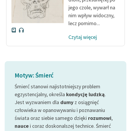
jego czole, wywarł na
nim wpływ widoczny,
lecz pomimo...
Czytaj więcej
Motyw: Śmierć
Śmierć stanowi najistotniejszy problem
egzystencjalny, określa
kondycję ludzką
.
Jest wyzwaniem dla
dumy
z osiągnięć
człowieka w opanowywaniu i poznawaniu
świata oraz siebie samego dzięki
rozumowi
,
nauce
i coraz doskonalszej technice. Śmierć