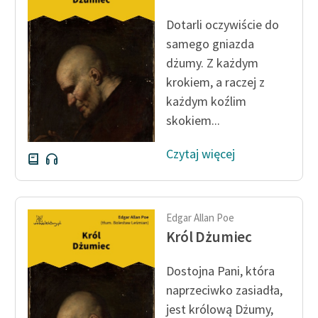
Ręce pełne poezji
Dotarli oczywiście do
Kolekcje edukacyjne
samego gniazda
twórców przechodzących
dżumy. Z każdym
do domeny publicznej,
krokiem, a raczej z
lektur szkolnych oraz
każdym koźlim
Starego Testamentu
skokiem...
Odkurzamy bohaterów
Czytaj więcej
Szkoła Poezji Wolnych
Lektur
O nas
Edgar Allan Poe
Król Dżumiec
Kontakt
O projekcie
Dostojna Pani, która
naprzeciwko zasiadła,
Zespół
jest królową Dżumy,