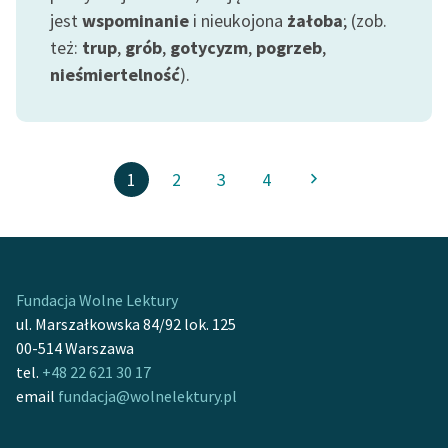
jest
wspominanie
i nieukojona
żałoba
; (zob.
też:
trup
,
grób
,
gotycyzm
,
pogrzeb
,
nieśmiertelność
).
1
2
3
4
Fundacja Wolne Lektury
ul. Marszałkowska 84/92 lok. 125
00-514 Warszawa
tel.
+48 22 621 30 17
email
fundacja@wolnelektury.pl