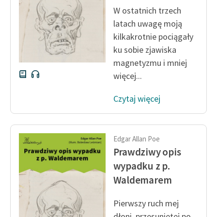
W ostatnich trzech
latach uwagę moją
kilkakrotnie pociągały
ku sobie zjawiska
magnetyzmu i mniej
więcej...
Czytaj więcej
Edgar Allan Poe
Prawdziwy opis
wypadku z p.
Waldemarem
Pierwszy ruch mej
dłoni, przesuniętej po