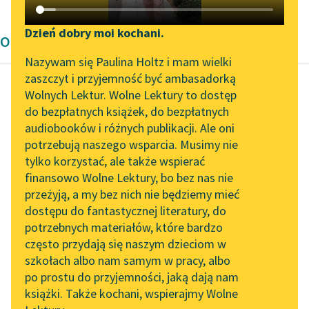
Katalog DAISY
Zgłoś brak utworu
Podkasty o książkach
Dzień dobry moi kochani.
Opowiadanie Edgara Allana Poe'go
Aktualności
Narzędzia
Nazywam się Paulina Holtz i mam wielki
zaszczyt i przyjemność być ambasadorką
„Prokurator Alicja Horn”
Mapa Wolnych Lektur
Wolnych Lektur. Wolne Lektury to dostęp
do słuchania
do bezpłatnych książek, do bezpłatnych
Edgar Allan Poe
Leśmianator
audiobooków i różnych publikacji. Ale oni
Berenice
Byliśmy częścią AI Impact
potrzebują naszego wsparcia. Musimy nie
Przewodnik dla piszących i
Lab
tylko korzystać, ale także wspierać
czytających
I wreszcie wśród
finansowo Wolne Lektury, bo bez nas nie
Zapraszamy na spotkanie
ostępów mych marzeń
przeżyją, a my bez nich nie będziemy mieć
online z tłumaczkami
rozległ się wielki krzyk
dostępu do fantastycznej literatury, do
literatury skandynawskiej
API
zgrozy i przerażenia, i
potrzebnych materiałów, które bardzo
po...
Spotkanie z Katarzyną
OAI-PMH
często przydają się naszym dzieciom w
Tunkiel w Oslo
szkołach albo nam samym w pracy, albo
Widget Wolnych Lektur
Czytaj więcej
po prostu do przyjemności, jaką dają nam
102. lata temu zmarł
książki. Także kochani, wspierajmy Wolne
Przypisy
Joseph Conrad