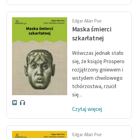
Edgar Allan Poe
Maska śmierci
szkarłatnej
Wówczas jednak stało
się, że książę Prospero
rozjątrzony gniewem i
wstydem chwilowego
tchórzostwa, rzucił
się...
Czytaj więcej
Edgar Allan Poe