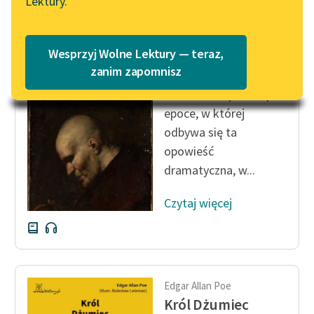
Lektury.
Katalog
Blog
Katalog w formacie PDF
Edgar Allan Poe
Wesprzyj Wolne Lektury — teraz,
Król Dżumiec
Lektury szkolne i klasyka
zanim zapomnisz
literatury do słuchania dla
Na wiele lat przed i po
uczennic i uczniów z
epoce, w której
niepełnosprawnościami
odbywa się ta
E-kolekcja lektur
opowieść
szkolnych i literatury do
dramatyczna, w...
słuchania dla uczennic i
uczniów z
Czytaj więcej
niepełnosprawnościami
Feministyczne inspiracje.
Popularyzacja
skandynawskiej literatury
Edgar Allan Poe
feministycznej
Król Dżumiec