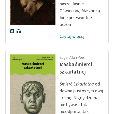
naszą Jaśnie
Oświeconą Małżonką.
Zasady wykorzystania
Wolnych Lektur
Inne prześwietne
oczom...
Logotypy
Czytaj więcej
Materiały promocyjne
Polityka prywatności
Regulamin biblioteki
Edgar Allan Poe
Maska śmierci
Dane fundacji i
szkarłatnej
sprawozdania finansowe
Śmierć Szkarłatna
od
Regulamin darowizn
dawna pustoszyła ową
Informacja o treściach
krainę. Nigdy dżuma
wrażliwych
nie bywała tak
Deklaracja dostępności
nieodparta, tak