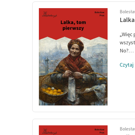
Bolesła
Lalka
„Więc 
wszyst
No?… s
Czytaj
Bolesła