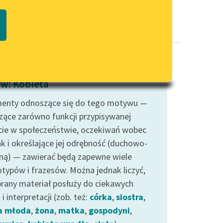
Regulamin biblioteki
macie PDF
Dane fundacji i sprawozdania
finansowe
Regulamin darowizn
Informacja o treściach
w: Kobieta
wrażliwych
enty odnoszące się do tego motywu —
Deklaracja dostępności
zące zarówno funkcji przypisywanej
cie w społeczeństwie, oczekiwań wobec
jak i określające jej odrębność (duchowo-
zną) — zawierać będą zapewne wiele
otypów i frazesów. Można jednak liczyć,
brany materiał posłuży do ciekawych
i interpretacji (zob. też:
córka
,
siostra
,
a młoda
,
żona
,
matka
,
gospodyni
,