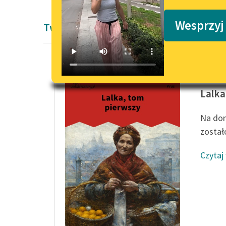
Podkasty o książkach
Wesprzyj
Twórczość Bolesław Prus
Bolesła
Lalka
Na dom
zostało
Czytaj