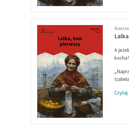
Bolesła
Lalka
A jeże
kocha
„Naprz
Izabela
Czytaj