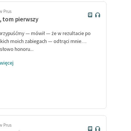
w Prus
, tom pierwszy
przypuśćmy — mówił — że w rezultacie po
kich moich zabiegach — odtrąci mnie…
łowo honoru...
 więcej
w Prus