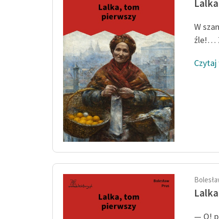
Lalka
W szan
źle!… 
Czytaj
Bolesła
Lalka
— O! p