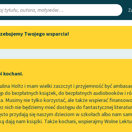
Z
rzebujemy Twojego wsparcia!
Aktualności
Narzędzia
e Lektury
„Prokurator Alicja Horn” do
Mapa Wolnych 
słuchania
irmami
Leśmianator
Byliśmy częścią AI Impact Lab
ewsletter
Przewodnik dla
i kochani.
Zapraszamy na spotkanie
czytających
a
online z tłumaczkami
lina Holtz i mam wielki zaszczyt i przyjemność być ambasa
literatury skandynawskiej
p do bezpłatnych książek, do bezpłatnych audiobooków i różn
API
Spotkanie z Katarzyną Tunkiel
. Musimy nie tylko korzystać, ale także wspierać finansowo
ce redakcyjne
w Oslo
OAI-PMH
ez nich nie będziemy mieć dostępu do fantastycznej literatu
ęsto przydają się naszym dzieciom w szkołach albo nam sam
102. lata temu zmarł Joseph
Widget Wolnyc
Conrad
ką dają nam książki. Także kochani, wspierajmy Wolne Lektu
oru
Bolesław Prus
✖
Przypisy
Blog