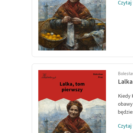
Czytaj
Bolesła
Lalka
Kiedy 
obawy 
będzies
Czytaj