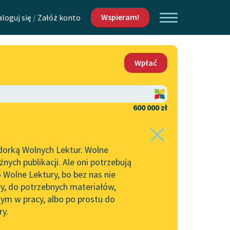
Wspieram!
aloguj się
/
Załóż konto
O nas
Wpłać
Lektur
Kontakt
O projekcie
600 000 zł
 piszących i
Zespół
dorką Wolnych Lektur. Wolne
Zasady wykorzystania
ych publikacji. Ale oni potrzebują
Wolnych Lektur
 Wolne Lektury, bo bez nas nie
Logotypy
ry, do potrzebnych materiałów,
ym w pracy, albo po prostu do
h Lektur
Materiały promocyjne
ry.
Polityka prywatności