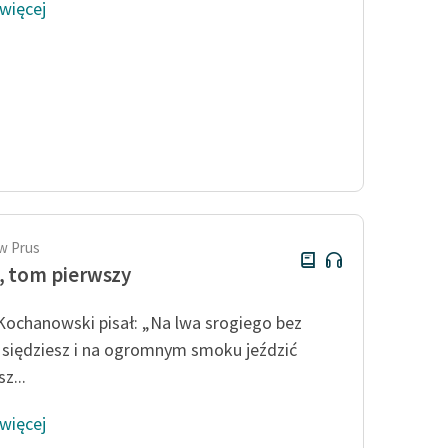
 więcej
w Prus
, tom pierwszy
Kochanowski pisał: „Na lwa srogiego bez
siędziesz i na ogromnym smoku jeździć
z...
 więcej