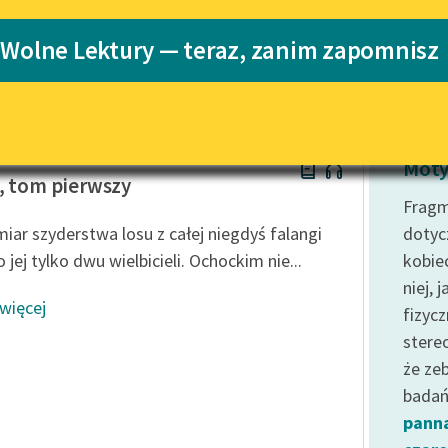
Katalog
 Wolne Lektury — teraz, zanim zapomnisz
Katalog w for
Lektury szkolne i klasyka
literatury do słuchania dla
uczennic i uczniów z
niepełnosprawnościami
w Prus
E-kolekcja lektur szkolnych i
Moty
literatury do słuchania dla
, tom pierwszy
uczennic i uczniów z
Fragm
niepełnosprawnościami
iar szyderstwa losu z całej niegdyś falangi
dotyc
Feministyczne inspiracje.
 jej tylko dwu wielbicieli. Ochockim nie...
kobie
Popularyzacja skandynawskiej
niej, 
literatury feministycznej
 więcej
fizyc
Ręce pełne poezji
stere
że ze
Kolekcje edukacyjne twórców
przechodzących do domeny
badań 
publicznej, lektur szkolnych
pann
oraz Starego Testamentu