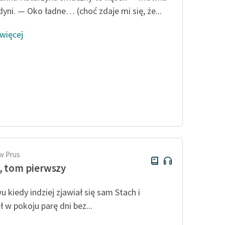
yni. — Oko ładne… (choć zdaje mi się, że...
 więcej
w Prus
, tom pierwszy
u kiedy indziej zjawiał się sam Stach i
ł w pokoju parę dni bez...