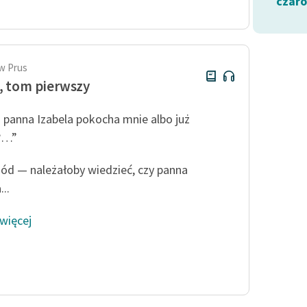
czar
Odkurzamy bohaterów
Szkoła Poezji Wolnych Lektur
w Prus
, tom pierwszy
li panna Izabela pokocha mnie albo już
?…”
ód — należałoby wiedzieć, czy panna
...
 więcej