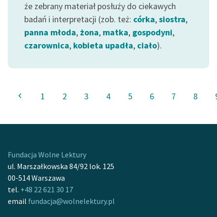
że zebrany materiał posłuży do ciekawych
badań i interpretacji (zob. też:
córka
,
siostra
,
panna młoda
,
żona
,
matka
,
gospodyni
,
czarownica
,
kobieta upadła
,
ciało
).
1
2
3
4
5
6
7
8
Fundacja Wolne Lektury
ul. Marszałkowska 84/92 lok. 125
00-514 Warszawa
tel.
+48 22 621 30 17
email
fundacja@wolnelektury.pl