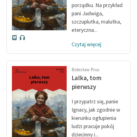
porządku. Na przykład
Zasady wykorzystania
pani Jadwiga,
Wolnych Lektur
szczuplutka, malutka,
eteryczna...
Logotypy
Czytaj więcej
Materiały promocyjne
Polityka prywatności
Regulamin biblioteki
Bolesław Prus
Lalka, tom
Dane fundacji i
pierwszy
sprawozdania finansowe
Regulamin darowizn
I przypatrz się, panie
Ignacy, jak zgodnie w
Informacja o treściach
kierunku ogłupienia
wrażliwych
ludzi pracuje pokój
Deklaracja dostępności
dziecinny i...