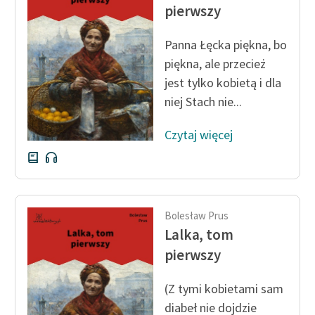
Ręce pełne poezji
pierwszy
Kolekcje edukacyjne
Panna Łęcka piękna, bo
twórców przechodzących
piękna, ale przecież
do domeny publicznej,
jest tylko kobietą i dla
lektur szkolnych oraz
niej Stach nie...
Starego Testamentu
Odkurzamy bohaterów
Czytaj więcej
Szkoła Poezji Wolnych
Lektur
O nas
Bolesław Prus
Lalka, tom
Kontakt
pierwszy
O projekcie
(Z tymi kobietami sam
Zespół
diabeł nie dojdzie