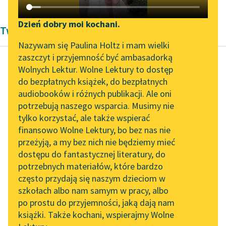
Katalog DAISY
Zgłoś brak utworu
Podkasty o książkach
Dzień dobry moi kochani.
Twórczość Bolesław Prus
Aktualności
Narzędzia
Nazywam się Paulina Holtz i mam wielki
zaszczyt i przyjemność być ambasadorką
„Prokurator Alicja Horn”
Mapa Wolnych Lektur
Wolnych Lektur. Wolne Lektury to dostęp
do słuchania
do bezpłatnych książek, do bezpłatnych
Bolesław Prus
Leśmianator
audiobooków i różnych publikacji. Ale oni
Lalka, tom
Byliśmy częścią AI Impact
potrzebują naszego wsparcia. Musimy nie
Przewodnik dla piszących i
pierwszy
Lab
tylko korzystać, ale także wspierać
czytających
finansowo Wolne Lektury, bo bez nas nie
Zapraszamy na spotkanie
Ale swoją drogą, jak
przeżyją, a my bez nich nie będziemy mieć
online z tłumaczkami
dmuchnął do Ameryki,
dostępu do fantastycznej literatury, do
literatury skandynawskiej
API
tak po dziś dzień nie
potrzebnych materiałów, które bardzo
ma o nim...
Spotkanie z Katarzyną
OAI-PMH
często przydają się naszym dzieciom w
Tunkiel w Oslo
szkołach albo nam samym w pracy, albo
Widget Wolnych Lektur
Czytaj więcej
po prostu do przyjemności, jaką dają nam
102. lata temu zmarł
książki. Także kochani, wspierajmy Wolne
Przypisy
Joseph Conrad