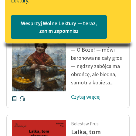
Lektury.
Katalog
Blog
Katalog w formacie PDF
Bolesław Prus
Wesprzyj Wolne Lektury — teraz,
Lalka, tom
Lektury szkolne i klasyka
zanim zapomnisz
pierwszy
literatury do słuchania dla
uczennic i uczniów z
— O Boże! — mówi
niepełnosprawnościami
baronowa na cały głos
E-kolekcja lektur
— nędzny zabójca ma
szkolnych i literatury do
obrońcę, ale biedna,
słuchania dla uczennic i
samotna kobieta...
uczniów z
niepełnosprawnościami
Czytaj więcej
Feministyczne inspiracje.
Popularyzacja
skandynawskiej literatury
Bolesław Prus
feministycznej
Lalka, tom