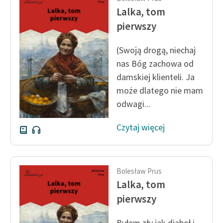
Lalka, tom
pierwszy
(Swoją drogą, niechaj
nas Bóg zachowa od
damskiej klienteli. Ja
może dlatego nie mam
odwagi...
Czytaj więcej
Bolesław Prus
Lalka, tom
pierwszy
Byłem zły jak diabeł i