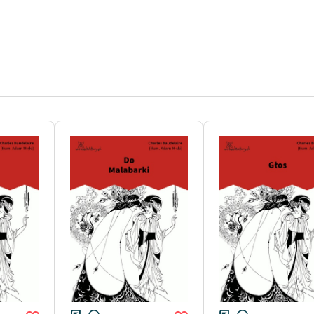
publicznej, lektur szkolnych
oraz Starego Testamentu
Odkurzamy bohaterów
Szkoła Poezji Wolnych Lektur