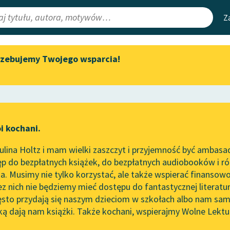
Z
rzebujemy Twojego wsparcia!
Aktualności
Narzędzia
e Lektury
Zapraszamy na spotkanie
Mapa Wolnych 
online z tłumaczkami
irmami
Leśmianator
literatury skandynawskiej
ewsletter
Przewodnik dla
Spotkanie z Katarzyną Tunkiel
i kochani.
czytających
w Oslo
lina Holtz i mam wielki zaszczyt i przyjemność być ambasa
Wolne Lektury na 32.
. Zofia Trzeszczkowska)
p do bezpłatnych książek, do bezpłatnych audiobooków i różn
Pol’and’Rock Festivalu
API
. Musimy nie tylko korzystać, ale także wspierać finansowo
ce redakcyjne
„Kochanek Lady Chatterley”
OAI-PMH
ez nich nie będziemy mieć dostępu do fantastycznej literatu
do słuchania na Wolnych
ęsto przydają się naszym dzieciom w szkołach albo nam sam
Lekturach
Widget Wolnyc
ką dają nam książki. Także kochani, wspierajmy Wolne Lektu
oru
So
Nowy audiobook – „Marzenie
Przypisy
o Oriencie” Sophie Elkan