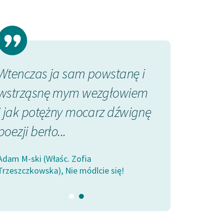
Wtenczas ja sam powstanę i
Jeżelim ja ni
wstrząsnę mym wezgłowiem
możebne,
I jak potężny mocarz dźwignę
Muszę się jes
poezji berło...
ogień w łonie
Adam M-ski (Właśc. Zofia
Adam M-ski (Właś
Trzeszczkowska), Nie módlcie się!
Trzeszczkowska), 