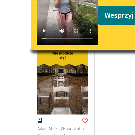
Podkasty o książkach
Wesprzyj
wiersze Adama M-skiego
Adam M-ski (Właśc. Zofia