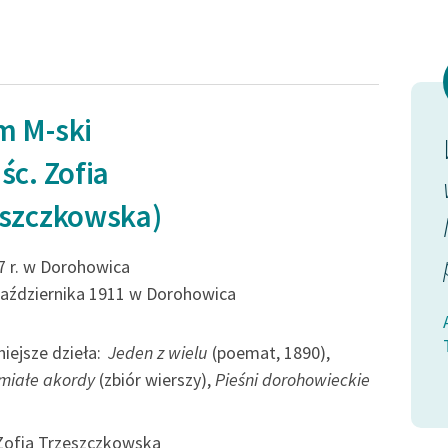
m M-ski
powstanę i
Jeżelim ja nie umarł, jeżeli to
śc. Zofia
ezgłowiem
możebne,
eszczkowska)
arz dźwignę
Muszę się jeszcze zbudzić, jak
ogień w łonie...
7 r. w Dorohowica
października 1911 w Dorohowica
Adam M-ski (Właśc. Zofia
cie się!
Trzeszczkowska), Nie módlcie się!
iejsze dzieła:
Jeden z wielu
(poemat, 1890),
miałe akordy
(zbiór wierszy),
Pieśni dorohowieckie
Zofia Trzeszczkowska