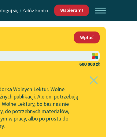
Wspieram!
aloguj się
/
Załóż konto
O nas
Wpłać
Lektur
Kontakt
O projekcie
600 000 zł
 piszących i
Zespół
dorką Wolnych Lektur. Wolne
Zasady wykorzystania
ych publikacji. Ale oni potrzebują
Wolnych Lektur
 Wolne Lektury, bo bez nas nie
Logotypy
ry, do potrzebnych materiałów,
ym w pracy, albo po prostu do
h Lektur
Materiały promocyjne
ry.
rtuj:
najpopularniejsze
alfabetycznie
Polityka prywatności