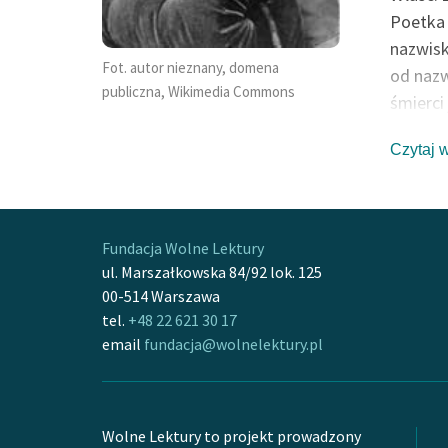
Poetka 
nazwisk
Fot. autor nieznany, domena
od nazw
publiczna, Wikimedia Commons
śmierci
środowi
Czytaj 
jedynie
ślubie 
intens
(Miriam
Fundacja Wolne Lektury
wiersze
ul. Marszałkowska 84/92 lok. 125
Była żo
00-514 Warszawa
carskim
tel.
+48 22 621 30 17
email
fundacja@wolnelektury.pl
Częste 
których
literac
wpływem
Wolne Lektury to projekt prowadzony