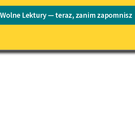
Katalog
Blog
 Wolne Lektury — teraz, zanim zapomnisz
Katalog w for
Lektury szkolne i klasyka
literatury do słuchania dla
uczennic i uczniów z
niepełnosprawnościami
E-kolekcja lektur szkolnych i
literatury do słuchania dla
uczennic i uczniów z
niepełnosprawnościami
Feministyczne inspiracje.
Popularyzacja skandynawskiej
literatury feministycznej
Ręce pełne poezji
Kolekcje edukacyjne twórców
przechodzących do domeny