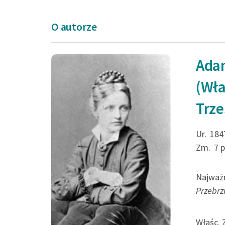
O autorze
Ada
Wtenczas ja sam 
(Wła
wstrząsnę mym w
Trz
I jak potężny moc
poezji berło...
Ur.
184
Zm.
7 
Adam M-ski (Właśc. Zofia
Trzeszczkowska), Nie módl
Najważn
Przebrz
Właśc. 