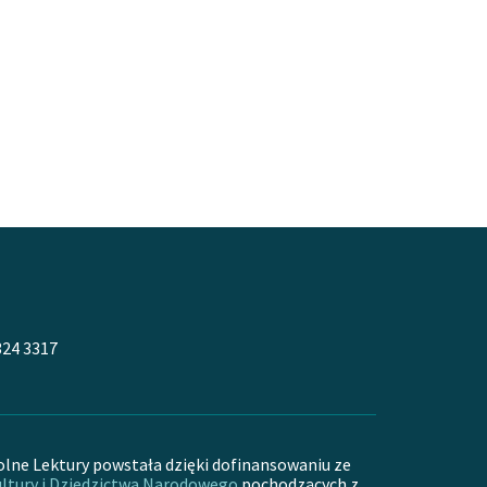
324 3317
olne Lektury powstała dzięki dofinansowaniu ze
ltury i Dziedzictwa Narodowego
pochodzących z