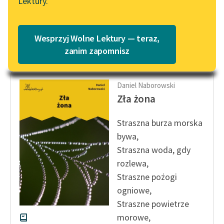
Lektury.
łańcuchu w domu,
Katalog
Blog
Nic...
Katalog w formacie PDF
Wesprzyj Wolne Lektury — teraz,
Czytaj więcej
Lektury szkolne i klasyka
zanim zapomnisz
literatury do słuchania dla
uczennic i uczniów z
niepełnosprawnościami
Daniel Naborowski
Zła żona
E-kolekcja lektur
szkolnych i literatury do
Straszna burza morska
słuchania dla uczennic i
bywa,
uczniów z
Straszna woda, gdy
niepełnosprawnościami
rozlewa,
Feministyczne inspiracje.
Straszne pożogi
Popularyzacja
ogniowe,
skandynawskiej literatury
Straszne powietrze
feministycznej
morowe,