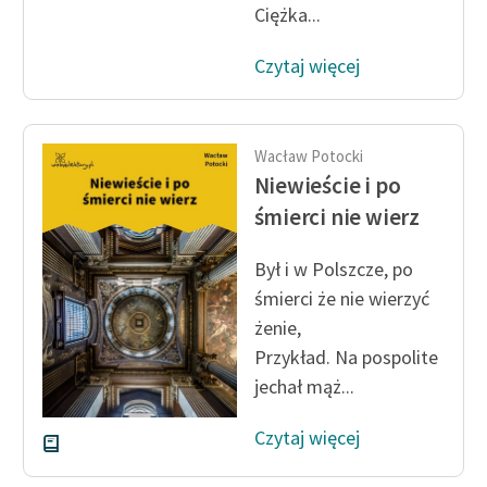
Ręce pełne poezji
Ciężka...
Kolekcje edukacyjne
Czytaj więcej
twórców przechodzących
do domeny publicznej,
lektur szkolnych oraz
Wacław Potocki
Starego Testamentu
Niewieście i po
Odkurzamy bohaterów
śmierci nie wierz
Szkoła Poezji Wolnych
Był i w Polszcze, po
Lektur
śmierci że nie wierzyć
O nas
żenie,
Przykład. Na pospolite
Kontakt
jechał mąż...
O projekcie
Czytaj więcej
Zespół