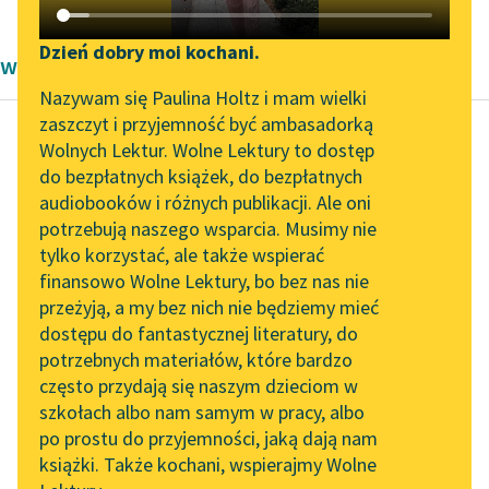
Katalog DAISY
Zgłoś brak utworu
Podkasty o książkach
Dzień dobry moi kochani.
wiersze Barok
Aktualności
Narzędzia
Nazywam się Paulina Holtz i mam wielki
zaszczyt i przyjemność być ambasadorką
„Prokurator Alicja Horn”
Mapa Wolnych Lektur
Wolnych Lektur. Wolne Lektury to dostęp
do słuchania
do bezpłatnych książek, do bezpłatnych
Elżbieta Drużbacka
Leśmianator
audiobooków i różnych publikacji. Ale oni
Skargi kilku Dam w
Byliśmy częścią AI Impact
potrzebują naszego wsparcia. Musimy nie
Przewodnik dla piszących i
spólnej kompanji
Lab
tylko korzystać, ale także wspierać
czytających
będących, dla
finansowo Wolne Lektury, bo bez nas nie
Zapraszamy na spotkanie
jakich racyi z
przeżyją, a my bez nich nie będziemy mieć
online z tłumaczkami
Mężami swojemi
dostępu do fantastycznej literatury, do
literatury skandynawskiej
API
potrzebnych materiałów, które bardzo
żyć nie chcą
Spotkanie z Katarzyną
OAI-PMH
często przydają się naszym dzieciom w
Tunkiel w Oslo
szkołach albo nam samym w pracy, albo
Pierwsza zaczyna żal
Widget Wolnych Lektur
po prostu do przyjemności, jaką dają nam
do męża prawić,
102. lata temu zmarł
książki. Także kochani, wspierajmy Wolne
Przypisy
Że jak smok siedzi na
Joseph Conrad