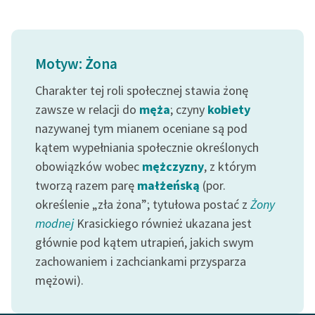
Zasady wykorzystania
Wolnych Lektur
Motyw: Żona
Logotypy
Charakter tej roli społecznej stawia żonę
Materiały promocyjne
zawsze w relacji do
męża
; czyny
kobiety
nazywanej tym mianem oceniane są pod
Polityka prywatności
kątem wypełniania społecznie określonych
Regulamin biblioteki
obowiązków wobec
mężczyzny
, z którym
tworzą razem parę
małżeńską
(por.
Dane fundacji i
sprawozdania finansowe
określenie „zła żona”; tytułowa postać z
Żony
modnej
Krasickiego również ukazana jest
Regulamin darowizn
głównie pod kątem utrapień, jakich swym
Informacja o treściach
zachowaniem i zachciankami przysparza
wrażliwych
mężowi).
Deklaracja dostępności