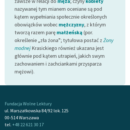
zawsze w relacji do
męża
; czyny
kobiety
nazywanej tym mianem oceniane są pod
kątem wypełniania społecznie określonych
obowiązków wobec
mężczyzny
, z którym
tworzą razem parę
małżeńską
(por.
określenie „zła żona”; tytułowa postać z
Żony
modnej
Krasickiego również ukazana jest
głównie pod kątem utrapień, jakich swym
zachowaniem i zachciankami przysparza
mężowi).
Fundacja Wolne Lektury
ul. Marszałkowska 84/92 lok. 125
00-514 Warszawa
tel.
+48 22 621 30 17