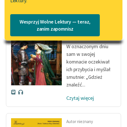
Lektury.
Katalog
Blog
Katalog w formacie PDF
Autor nieznany
Wesprzyj Wolne Lektury — teraz,
Dzieje Tristana i
Lektury szkolne i klasyka
zanim zapomnisz
Izoldy
literatury do słuchania dla
uczennic i uczniów z
W oznaczonym dniu
niepełnosprawnościami
sam w swojej
E-kolekcja lektur
komnacie oczekiwał
szkolnych i literatury do
ich przybycia i myślał
słuchania dla uczennic i
smutnie: „Gdzież
uczniów z
znaleźć...
niepełnosprawnościami
Czytaj więcej
Feministyczne inspiracje.
Popularyzacja
skandynawskiej literatury
feministycznej
Autor nieznany