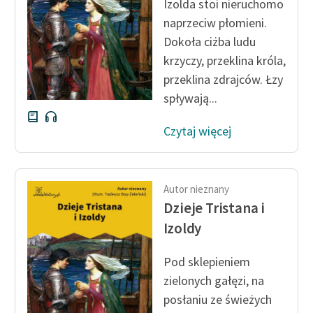
Izolda stoi nieruchomo
naprzeciw płomieni.
Zasady wykorzystania
Dokoła ciżba ludu
Wolnych Lektur
krzyczy, przeklina króla,
Logotypy
przeklina zdrajców. Łzy
spływają...
Materiały promocyjne
Polityka prywatności
Czytaj więcej
Regulamin biblioteki
Dane fundacji i
Autor nieznany
sprawozdania finansowe
Dzieje Tristana i
Izoldy
Regulamin darowizn
Informacja o treściach
Pod sklepieniem
wrażliwych
zielonych gałęzi, na
posłaniu ze świeżych
Deklaracja dostępności