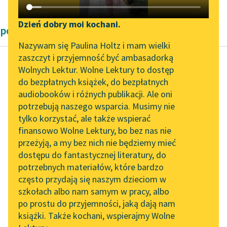
Katalog DAISY
Zgłoś brak utworu
Podkasty o książkach
Dzień dobry moi kochani.
powieści dworne Średniowiecze
Aktualności
Narzędzia
Nazywam się Paulina Holtz i mam wielki
zaszczyt i przyjemność być ambasadorką
„Prokurator Alicja Horn”
Mapa Wolnych Lektur
Wolnych Lektur. Wolne Lektury to dostęp
do słuchania
do bezpłatnych książek, do bezpłatnych
Autor nieznany
Leśmianator
audiobooków i różnych publikacji. Ale oni
Dzieje Tristana i
Byliśmy częścią AI Impact
potrzebują naszego wsparcia. Musimy nie
Przewodnik dla piszących i
Izoldy
Lab
tylko korzystać, ale także wspierać
czytających
finansowo Wolne Lektury, bo bez nas nie
Zapraszamy na spotkanie
Służył mu mieczem i
przeżyją, a my bez nich nie będziemy mieć
online z tłumaczkami
radą nie gorzej od
dostępu do fantastycznej literatury, do
literatury skandynawskiej
API
szczerego lennika i tak
potrzebnych materiałów, które bardzo
wiernie, iż Marek...
Spotkanie z Katarzyną
OAI-PMH
często przydają się naszym dzieciom w
Tunkiel w Oslo
szkołach albo nam samym w pracy, albo
Widget Wolnych Lektur
Czytaj więcej
po prostu do przyjemności, jaką dają nam
102. lata temu zmarł
książki. Także kochani, wspierajmy Wolne
Przypisy
Joseph Conrad