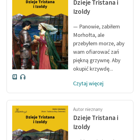
Dzieje Tristana i
Ręce pełne poezji
Izoldy
Kolekcje edukacyjne
twórców przechodzących
— Panowie, zabiłem
do domeny publicznej,
Morhołta, ale
lektur szkolnych oraz
przebyłem morze, aby
Starego Testamentu
wam ofiarować zań
Odkurzamy bohaterów
piękną grzywnę. Aby
okupić krzywdę...
Szkoła Poezji Wolnych
Lektur
Czytaj więcej
O nas
Kontakt
Autor nieznany
Dzieje Tristana i
O projekcie
Izoldy
Zespół