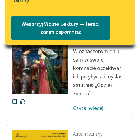
Lektury.
Katalog
Blog
Katalog w formacie PDF
Autor nieznany
Wesprzyj Wolne Lektury — teraz,
Dzieje Tristana i
Lektury szkolne i klasyka
zanim zapomnisz
Izoldy
literatury do słuchania dla
uczennic i uczniów z
W oznaczonym dniu
niepełnosprawnościami
sam w swojej
E-kolekcja lektur
komnacie oczekiwał
szkolnych i literatury do
ich przybycia i myślał
słuchania dla uczennic i
smutnie: „Gdzież
uczniów z
znaleźć...
niepełnosprawnościami
Czytaj więcej
Feministyczne inspiracje.
Popularyzacja
skandynawskiej literatury
feministycznej
Autor nieznany