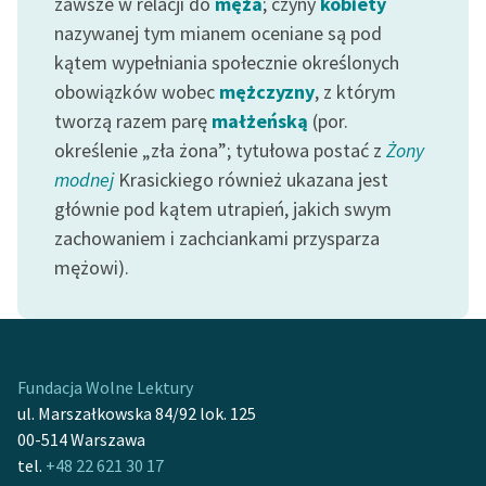
zawsze w relacji do
męża
; czyny
kobiety
nazywanej tym mianem oceniane są pod
kątem wypełniania społecznie określonych
obowiązków wobec
mężczyzny
, z którym
tworzą razem parę
małżeńską
(por.
określenie „zła żona”; tytułowa postać z
Żony
modnej
Krasickiego również ukazana jest
głównie pod kątem utrapień, jakich swym
zachowaniem i zachciankami przysparza
mężowi).
Fundacja Wolne Lektury
ul. Marszałkowska 84/92 lok. 125
00-514 Warszawa
tel.
+48 22 621 30 17