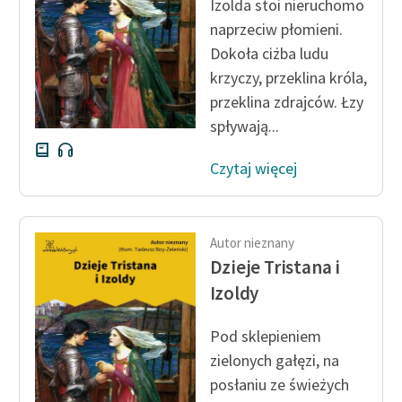
Izolda stoi nieruchomo
naprzeciw płomieni.
Zasady wykorzystania
Dokoła ciżba ludu
Wolnych Lektur
krzyczy, przeklina króla,
Logotypy
przeklina zdrajców. Łzy
spływają...
Materiały promocyjne
Polityka prywatności
Czytaj więcej
Regulamin biblioteki
Dane fundacji i
Autor nieznany
sprawozdania finansowe
Dzieje Tristana i
Izoldy
Regulamin darowizn
Informacja o treściach
Pod sklepieniem
wrażliwych
zielonych gałęzi, na
posłaniu ze świeżych
Deklaracja dostępności