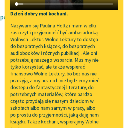
Katalog DAISY
Zgłoś brak utworu
Podkasty o książkach
Dzień dobry moi kochani.
powieści dworne
Aktualności
Narzędzia
Nazywam się Paulina Holtz i mam wielki
zaszczyt i przyjemność być ambasadorką
„Prokurator Alicja Horn”
Mapa Wolnych Lektur
Wolnych Lektur. Wolne Lektury to dostęp
do słuchania
do bezpłatnych książek, do bezpłatnych
Autor nieznany
Leśmianator
audiobooków i różnych publikacji. Ale oni
Dzieje Tristana i
Byliśmy częścią AI Impact
potrzebują naszego wsparcia. Musimy nie
Przewodnik dla piszących i
Izoldy
Lab
tylko korzystać, ale także wspierać
czytających
finansowo Wolne Lektury, bo bez nas nie
Zapraszamy na spotkanie
Służył mu mieczem i
przeżyją, a my bez nich nie będziemy mieć
online z tłumaczkami
radą nie gorzej od
dostępu do fantastycznej literatury, do
literatury skandynawskiej
API
szczerego lennika i tak
potrzebnych materiałów, które bardzo
wiernie, iż Marek...
Spotkanie z Katarzyną
OAI-PMH
często przydają się naszym dzieciom w
Tunkiel w Oslo
szkołach albo nam samym w pracy, albo
Widget Wolnych Lektur
Czytaj więcej
po prostu do przyjemności, jaką dają nam
102. lata temu zmarł
książki. Także kochani, wspierajmy Wolne
Przypisy
Joseph Conrad