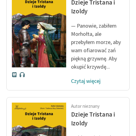
Dzieje Tristana i
Ręce pełne poezji
Izoldy
Kolekcje edukacyjne
twórców przechodzących
— Panowie, zabiłem
do domeny publicznej,
Morhołta, ale
lektur szkolnych oraz
przebyłem morze, aby
Starego Testamentu
wam ofiarować zań
Odkurzamy bohaterów
piękną grzywnę. Aby
okupić krzywdę...
Szkoła Poezji Wolnych
Lektur
Czytaj więcej
O nas
Kontakt
Autor nieznany
Dzieje Tristana i
O projekcie
Izoldy
Zespół