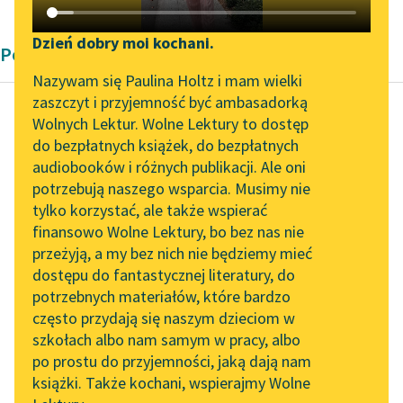
Katalog DAISY
Zgłoś brak utworu
Podkasty o książkach
Dzień dobry moi kochani.
Poemat Średniowiecze
Aktualności
Narzędzia
Nazywam się Paulina Holtz i mam wielki
zaszczyt i przyjemność być ambasadorką
„Prokurator Alicja Horn”
Mapa Wolnych Lektur
Wolnych Lektur. Wolne Lektury to dostęp
do słuchania
do bezpłatnych książek, do bezpłatnych
Autor nieznany
Leśmianator
audiobooków i różnych publikacji. Ale oni
Legenda o św.
Byliśmy częścią AI Impact
potrzebują naszego wsparcia. Musimy nie
Przewodnik dla piszących i
Aleksym
Lab
tylko korzystać, ale także wspierać
czytających
finansowo Wolne Lektury, bo bez nas nie
Zapraszamy na spotkanie
A więc gdy już umrzeć
przeżyją, a my bez nich nie będziemy mieć
online z tłumaczkami
miał,
dostępu do fantastycznej literatury, do
literatury skandynawskiej
API
Sam sobie list napisał
potrzebnych materiałów, które bardzo
I ścisnął ji twardo w...
Spotkanie z Katarzyną
OAI-PMH
często przydają się naszym dzieciom w
Tunkiel w Oslo
szkołach albo nam samym w pracy, albo
Widget Wolnych Lektur
Czytaj więcej
po prostu do przyjemności, jaką dają nam
102. lata temu zmarł
książki. Także kochani, wspierajmy Wolne
Przypisy
Joseph Conrad