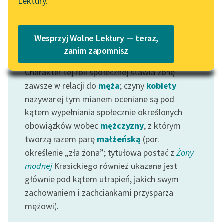
Lektury.
Katalog
Blog
Katalog w formacie PDF
Wesprzyj Wolne Lektury — teraz,
Lektury szkolne i klasyka
zanim zapomnisz
Motyw: Żona
literatury do słuchania dla
Charakter tej roli społecznej stawia żonę
uczennic i uczniów z
niepełnosprawnościami
zawsze w relacji do
męża
; czyny
kobiety
nazywanej tym mianem oceniane są pod
E-kolekcja lektur
kątem wypełniania społecznie określonych
szkolnych i literatury do
obowiązków wobec
mężczyzny
, z którym
słuchania dla uczennic i
tworzą razem parę
małżeńską
(por.
uczniów z
określenie „zła żona”; tytułowa postać z
Żony
niepełnosprawnościami
modnej
Krasickiego również ukazana jest
Feministyczne inspiracje.
głównie pod kątem utrapień, jakich swym
Popularyzacja
zachowaniem i zachciankami przysparza
skandynawskiej literatury
mężowi).
feministycznej