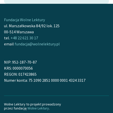
Ręce pełne poezji
Kolekcje edukacyjne
twórców przechodzących
Fundacja Wolne Lektury
do domeny publicznej,
ul. Marszałkowska 84/92 lok. 125
lektur szkolnych oraz
00-514 Warszawa
Starego Testamentu
tel.
+48 22 621 30 17
email
fundacja@wolnelektury.pl
Odkurzamy bohaterów
Szkoła Poezji Wolnych
NIP: 952-187-70-87
Lektur
KRS: 0000070056
O nas
REGON: 017423865
Numer konta: 75 1090 2851 0000 0001 4324 3317
Kontakt
O projekcie
Wolne Lektury to projekt prowadzony
Zespół
przez fundację
Wolne Lektury
.