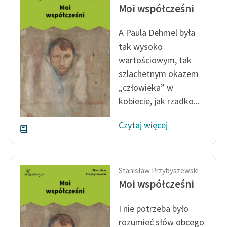
Ręce pełne poezji
Moi współcześni
Kolekcje edukacyjne
A Paula Dehmel była
twórców przechodzących
tak wysoko
do domeny publicznej,
wartościowym, tak
lektur szkolnych oraz
szlachetnym okazem
Starego Testamentu
„człowieka” w
Odkurzamy bohaterów
kobiecie, jak rzadko...
Szkoła Poezji Wolnych
Czytaj więcej
Lektur
O nas
Kontakt
Stanisław Przybyszewski
Moi współcześni
O projekcie
I nie potrzeba było
Zespół
rozumieć słów obcego