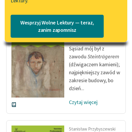
Lektury.
Katalog
Blog
Katalog w formacie PDF
Wesprzyj Wolne Lektury — teraz,
Stanisław Przybyszewski
Lektury szkolne i klasyka
zanim zapomnisz
Moi współcześni
literatury do słuchania dla
uczennic i uczniów z
Sąsiad mój był z
niepełnosprawnościami
zawodu
Steinträgerem
E-kolekcja lektur
(dźwigaczem kamieni);
szkolnych i literatury do
najpiękniejszy zawód w
słuchania dla uczennic i
zakresie budowy, bo
uczniów z
dzień...
niepełnosprawnościami
Czytaj więcej
Feministyczne inspiracje.
Popularyzacja
skandynawskiej literatury
feministycznej
Stanisław Przybyszewski