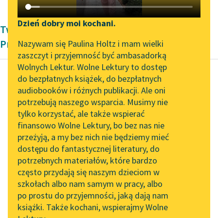
Katalog DAISY
Zgłoś brak utworu
Podkasty o książkach
Dzień dobry moi kochani.
Twórczość Modernizm Stanisława
Aktualności
Narzędzia
Przybyszewskiego
Nazywam się Paulina Holtz i mam wielki
zaszczyt i przyjemność być ambasadorką
„Prokurator Alicja Horn”
Mapa Wolnych Lektur
Wolnych Lektur. Wolne Lektury to dostęp
do słuchania
do bezpłatnych książek, do bezpłatnych
Leśmianator
audiobooków i różnych publikacji. Ale oni
Stanisław Przybyszewski
Byliśmy częścią AI Impact
potrzebują naszego wsparcia. Musimy nie
Przewodnik dla piszących i
Moi współcześni
Lab
tylko korzystać, ale także wspierać
czytających
finansowo Wolne Lektury, bo bez nas nie
Zapraszamy na spotkanie
A pani Laura była
przeżyją, a my bez nich nie będziemy mieć
online z tłumaczkami
energiczna, nie
dostępu do fantastycznej literatury, do
literatury skandynawskiej
API
pozwalała go okradać i
potrzebnych materiałów, które bardzo
oszukiwać, ubóstwiała
Spotkanie z Katarzyną
OAI-PMH
często przydają się naszym dzieciom w
Tunkiel w Oslo
swego Olinkę, a...
szkołach albo nam samym w pracy, albo
Widget Wolnych Lektur
po prostu do przyjemności, jaką dają nam
102. lata temu zmarł
Czytaj więcej
książki. Także kochani, wspierajmy Wolne
Przypisy
Joseph Conrad