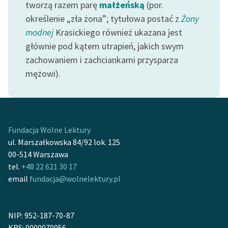
tworzą razem parę
małżeńską
(por.
określenie „zła żona”; tytułowa postać z
Żony
modnej
Krasickiego również ukazana jest
głównie pod kątem utrapień, jakich swym
zachowaniem i zachciankami przysparza
mężowi).
Fundacja Wolne Lektury
ul. Marszałkowska 84/92 lok. 125
00-514 Warszawa
tel.
+48 22 621 30 17
email
fundacja@wolnelektury.pl
NIP: 952-187-70-87
KRS: 0000070056