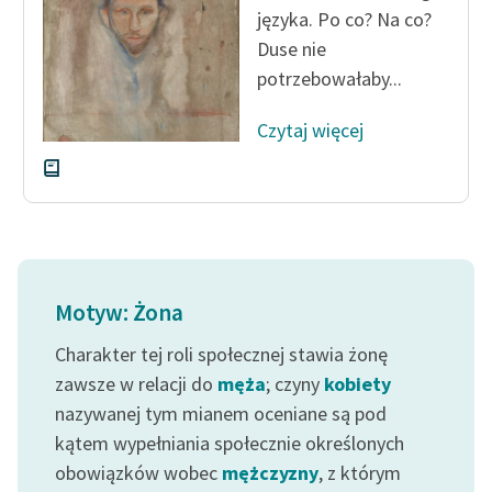
języka. Po co? Na co?
Zasady wykorzystania
Duse nie
Wolnych Lektur
potrzebowałaby...
Logotypy
Czytaj więcej
Materiały promocyjne
Polityka prywatności
Regulamin biblioteki
Dane fundacji i
Motyw: Żona
sprawozdania finansowe
Charakter tej roli społecznej stawia żonę
Regulamin darowizn
zawsze w relacji do
męża
; czyny
kobiety
Informacja o treściach
nazywanej tym mianem oceniane są pod
wrażliwych
kątem wypełniania społecznie określonych
obowiązków wobec
mężczyzny
, z którym
Deklaracja dostępności