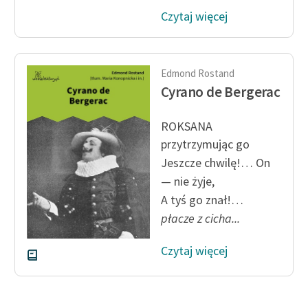
Zespół
Czytaj więcej
Zasady wykorzystania
Edmond Rostand
Wolnych Lektur
Cyrano de Bergerac
Logotypy
ROKSANA
Materiały promocyjne
przytrzymując go
Polityka prywatności
Jeszcze chwilę!… On
— nie żyje,
Regulamin biblioteki
A tyś go znał!…
Dane fundacji i
płacze z cicha...
sprawozdania finansowe
Czytaj więcej
Regulamin darowizn
Informacja o treściach
wrażliwych