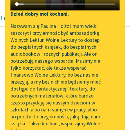
Katalog DAISY
Zgłoś brak utworu
Podkasty o książkach
Dzień dobry moi kochani.
Twórczość Modernizm Edmonda Rostanda
Aktualności
Narzędzia
Nazywam się Paulina Holtz i mam wielki
zaszczyt i przyjemność być ambasadorką
Zapraszamy na spotkanie
Mapa Wolnych Lektur
Wolnych Lektur. Wolne Lektury to dostęp
online z tłumaczkami
do bezpłatnych książek, do bezpłatnych
Edmond Rostand
Leśmianator
literatury skandynawskiej
audiobooków i różnych publikacji. Ale oni
Cyrano de Bergerac
potrzebują naszego wsparcia. Musimy nie
Przewodnik dla piszących i
Spotkanie z Katarzyną
tylko korzystać, ale także wspierać
czytających
DE GUICHE
Tunkiel w Oslo
finansowo Wolne Lektury, bo bez nas nie
Pani się musi stąd w
przeżyją, a my bez nich nie będziemy mieć
Wolne Lektury na 32.
tej chwili
dostępu do fantastycznej literatury, do
Pol’and’Rock Festivalu
API
Oddalić!
potrzebnych materiałów, które bardzo
„Kochanek Lady
OAI-PMH
często przydają się naszym dzieciom w
ROKSANA
Chatterley” do słuchania
szkołach albo nam samym w pracy, albo
Widget Wolnych Lektur
Ja?
na Wolnych Lekturach
po prostu do przyjemności, jaką dają nam
książki. Także kochani, wspierajmy Wolne
Przypisy
Nowy audiobook –
CYRANO