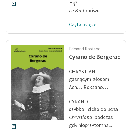
Hę?…
feministycznej
Le Bret
mówi...
Ręce pełne poezji
Czytaj więcej
Kolekcje edukacyjne
twórców przechodzących
do domeny publicznej,
Edmond Rostand
lektur szkolnych oraz
Cyrano de Bergerac
Starego Testamentu
Odkurzamy bohaterów
CHRYSTIAN
gasnącym głosem
Szkoła Poezji Wolnych
Ach… Roksano…
Lektur
O nas
CYRANO
szybko i cicho do ucha
Kontakt
Chrystiana
, podczas
gdy nieprzytomna...
O projekcie