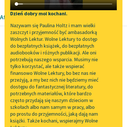
Katalog DAISY
Zgłoś brak utworu
Podkasty o książkach
Dzień dobry moi kochani.
Aforyzm Starożytność
Aktualności
Narzędzia
Nazywam się Paulina Holtz i mam wielki
zaszczyt i przyjemność być ambasadorką
„Prokurator Alicja Horn”
Mapa Wolnych Lektur
Wolnych Lektur. Wolne Lektury to dostęp
do słuchania
do bezpłatnych książek, do bezpłatnych
Autor nieznany
Leśmianator
audiobooków i różnych publikacji. Ale oni
Ze skarbnicy
Byliśmy częścią AI Impact
potrzebują naszego wsparcia. Musimy nie
Przewodnik dla piszących i
midraszy
Lab
tylko korzystać, ale także wspierać
czytających
finansowo Wolne Lektury, bo bez nas nie
Zapraszamy na spotkanie
Jeden z najbogatszych
przeżyją, a my bez nich nie będziemy mieć
online z tłumaczkami
ludzi w Jerozolimie
dostępu do fantastycznej literatury, do
literatury skandynawskiej
API
podczas oblężenia
potrzebnych materiałów, które bardzo
miasta posłał swego
Spotkanie z Katarzyną
OAI-PMH
często przydają się naszym dzieciom w
Tunkiel w Oslo
sługę na targ, aby...
szkołach albo nam samym w pracy, albo
Widget Wolnych Lektur
po prostu do przyjemności, jaką dają nam
102. lata temu zmarł
Czytaj więcej
książki. Także kochani, wspierajmy Wolne
Przypisy
Joseph Conrad