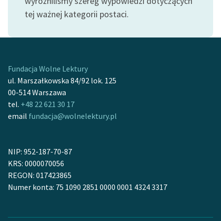
wyróżniliśmy szereg wypowiedzi dotyczących
tej ważnej kategorii postaci.
Fundacja Wolne Lektury
ul. Marszałkowska 84/92 lok. 125
00-514 Warszawa
tel.
+48 22 621 30 17
email
fundacja@wolnelektury.pl
NIP: 952-187-70-87
KRS: 0000070056
REGON: 017423865
Numer konta: 75 1090 2851 0000 0001 4324 3317