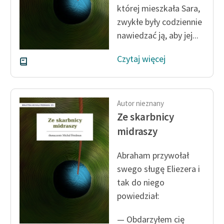
której mieszkała Sara,
Zasady wykorzystania
zwykłe były codziennie
Wolnych Lektur
nawiedzać ją, aby jej...
Logotypy
Czytaj więcej
Materiały promocyjne
Polityka prywatności
Autor nieznany
Regulamin biblioteki
Ze skarbnicy
midraszy
Dane fundacji i
sprawozdania finansowe
Abraham przywołał
Regulamin darowizn
swego sługę Eliezera i
tak do niego
Informacja o treściach
powiedział:
wrażliwych
Deklaracja dostępności
— Obdarzyłem cię