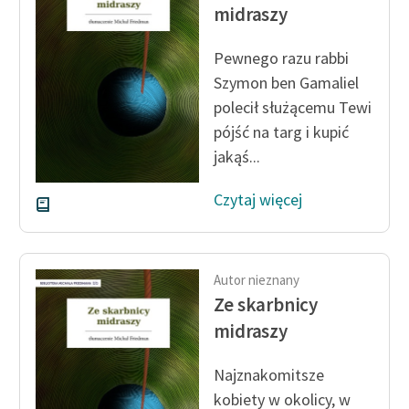
Ręce pełne poezji
midraszy
Kolekcje edukacyjne
Pewnego razu rabbi
twórców przechodzących
Szymon ben Gamaliel
do domeny publicznej,
polecił służącemu Tewi
lektur szkolnych oraz
pójść na targ i kupić
Starego Testamentu
jakąś...
Odkurzamy bohaterów
Czytaj więcej
Szkoła Poezji Wolnych
Lektur
O nas
Autor nieznany
Ze skarbnicy
Kontakt
midraszy
O projekcie
Najznakomitsze
Zespół
kobiety w okolicy, w