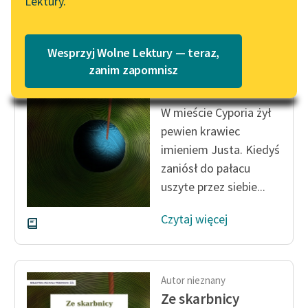
Lektury.
Katalog
Blog
Katalog w formacie PDF
Autor nieznany
Wesprzyj Wolne Lektury — teraz,
Ze skarbnicy
Lektury szkolne i klasyka
zanim zapomnisz
midraszy
literatury do słuchania dla
uczennic i uczniów z
W mieście Cyporia żył
niepełnosprawnościami
pewien krawiec
E-kolekcja lektur
imieniem Justa. Kiedyś
szkolnych i literatury do
zaniósł do pałacu
słuchania dla uczennic i
uszyte przez siebie...
uczniów z
niepełnosprawnościami
Czytaj więcej
Feministyczne inspiracje.
Popularyzacja
skandynawskiej literatury
Autor nieznany
feministycznej
Ze skarbnicy