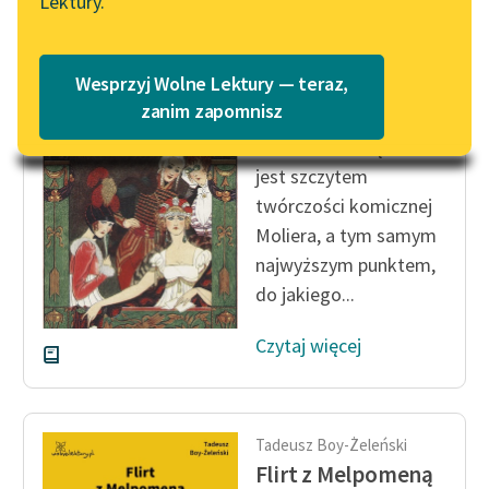
Lektury.
Katalog
Blog
Katalog w formacie PDF
Tadeusz Boy-Żeleński
Wesprzyj Wolne Lektury — teraz,
Flirt z Melpomeną
Lektury szkolne i klasyka
zanim zapomnisz
literatury do słuchania dla
komedia o
Świętoszku
uczennic i uczniów z
jest szczytem
niepełnosprawnościami
twórczości komicznej
E-kolekcja lektur
Moliera, a tym samym
szkolnych i literatury do
najwyższym punktem,
słuchania dla uczennic i
do jakiego...
uczniów z
niepełnosprawnościami
Czytaj więcej
Feministyczne inspiracje.
Popularyzacja
skandynawskiej literatury
Tadeusz Boy-Żeleński
feministycznej
Flirt z Melpomeną