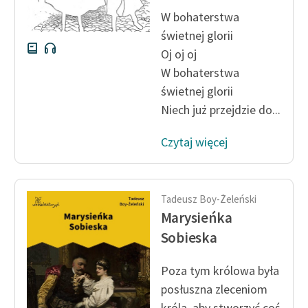
W bohaterstwa
świetnej glorii
Oj oj oj
W bohaterstwa
świetnej glorii
Niech już przejdzie do...
Czytaj więcej
Tadeusz Boy-Żeleński
Marysieńka
Sobieska
Poza tym królowa była
posłuszna zleceniom
króla, aby stworzyć coś