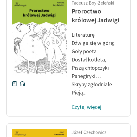
Tadeusz Boy-Żeleński
Proroctwo
królowej Jadwigi
Literaturę
Dźwiga się w górę;
Goły poeta
Dostał kotleta,
Piszą chłopczyki
Panegiryki…
Skryby zgłodniałe
Pieją...
Czytaj więcej
Józef Czechowicz