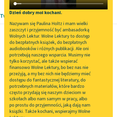
Katalog DAISY
Zgłoś brak utworu
Podkasty o książkach
Dzień dobry moi kochani.
Twórczość Dwudziestolecie międzywojenne
Aktualności
Narzędzia
Nazywam się Paulina Holtz i mam wielki
zaszczyt i przyjemność być ambasadorką
„Prokurator Alicja Horn”
Mapa Wolnych Lektur
Wolnych Lektur. Wolne Lektury to dostęp
do słuchania
do bezpłatnych książek, do bezpłatnych
Tadeusz Boy-Żeleński
Leśmianator
audiobooków i różnych publikacji. Ale oni
Flirt z Melpomeną
Byliśmy częścią AI Impact
potrzebują naszego wsparcia. Musimy nie
Przewodnik dla piszących i
Lab
tylko korzystać, ale także wspierać
czytających
Nadchodzi dzień
finansowo Wolne Lektury, bo bez nas nie
Zapraszamy na spotkanie
odwetu;
Tartuffe
przeżyją, a my bez nich nie będziemy mieć
online z tłumaczkami
wystawiony w pełnej
dostępu do fantastycznej literatury, do
literatury skandynawskiej
API
postaci w r. 1669 staje
potrzebnych materiałów, które bardzo
się triumfem pisarza...
Spotkanie z Katarzyną
OAI-PMH
często przydają się naszym dzieciom w
Tunkiel w Oslo
szkołach albo nam samym w pracy, albo
Widget Wolnych Lektur
Czytaj więcej
po prostu do przyjemności, jaką dają nam
102. lata temu zmarł
książki. Także kochani, wspierajmy Wolne
Przypisy
Joseph Conrad