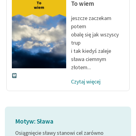
To wiem
jeszcze zaczekam
potem
obalę się jak wszyscy
trup
i tak kiedyś zaleje
sława ciemnym
złotem...
Czytaj więcej
Motyw: Sława
Osiągnięcie sławy stanowi cel zarówno