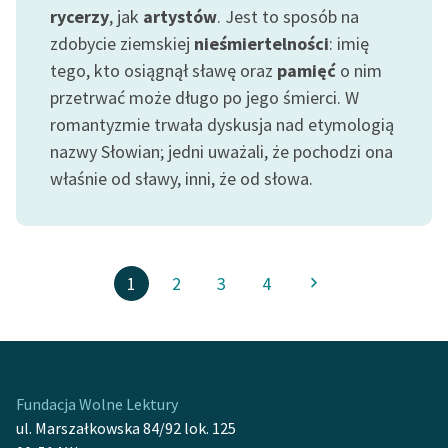
rycerzy
, jak
artystów
. Jest to sposób na
zdobycie ziemskiej
nieśmiertelności
: imię
tego, kto osiągnął sławę oraz
pamięć
o nim
przetrwać może długo po jego śmierci. W
romantyzmie trwała dyskusja nad etymologią
nazwy Słowian; jedni uważali, że pochodzi ona
właśnie od sławy, inni, że od słowa.
1
2
3
4
Fundacja Wolne Lektury
ul. Marszałkowska 84/92 lok. 125