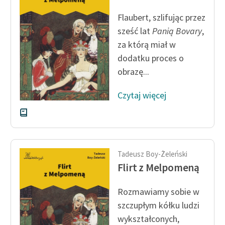
Ręce pełne poezji
Flaubert, szlifując przez
Kolekcje edukacyjne
sześć lat
Panią Bovary
,
twórców przechodzących
za którą miał w
do domeny publicznej,
dodatku proces o
lektur szkolnych oraz
obrazę...
Starego Testamentu
Odkurzamy bohaterów
Czytaj więcej
Szkoła Poezji Wolnych
Lektur
O nas
Tadeusz Boy-Żeleński
Flirt z Melpomeną
Kontakt
O projekcie
Rozmawiamy sobie w
szczupłym kółku ludzi
Zespół
wykształconych,