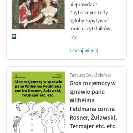
nieprawdaż?
Zbytecznym tedy
Zasady wykorzystania
Wolnych Lektur
byłoby zapytywać
moich czytelników,
Logotypy
czy...
Materiały promocyjne
Czytaj więcej
Polityka prywatności
Regulamin biblioteki
Tadeusz Boy-Żeleński
Dane fundacji i
Głos rozjemczy w
sprawozdania finansowe
sprawie pana
Regulamin darowizn
Wilhelma
Feldmana contra
Informacja o treściach
Rosner, Żuławski,
wrażliwych
Tetmajer etc. etc.
Deklaracja dostępności