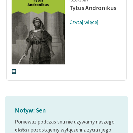
feministycznej
Tytus Andronikus
Ręce pełne poezji
Czytaj więcej
Kolekcje edukacyjne
twórców przechodzących
do domeny publicznej,
lektur szkolnych oraz
Starego Testamentu
Odkurzamy bohaterów
Szkoła Poezji Wolnych
Lektur
O nas
Motyw: Sen
Kontakt
Ponieważ podczas snu nie używamy naszego
O projekcie
ciała
i pozostajemy wyłączeni z życia i jego