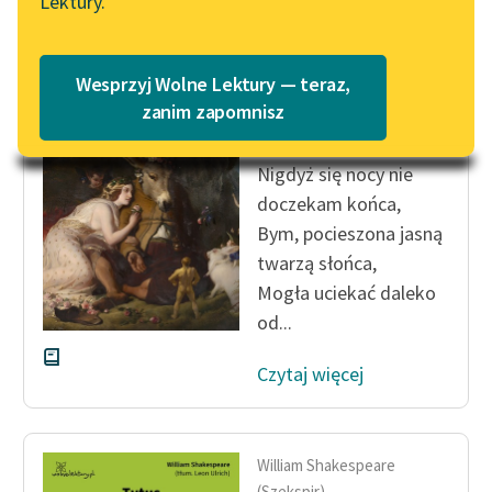
Lektury.
„Marzenie o Oriencie”
Katalog
Sophie Elkan
Katalog w formacie PDF
William Shakespeare
Blog
Wesprzyj Wolne Lektury — teraz,
(Szekspir)
zanim zapomnisz
Sen nocy letniej
Lektury szkolne i klasyka
Nigdyż się nocy nie
literatury do słuchania dla
doczekam końca,
uczennic i uczniów z
Bym, pocieszona jasną
niepełnosprawnościami
twarzą słońca,
E-kolekcja lektur
Mogła uciekać daleko
szkolnych i literatury do
od...
słuchania dla uczennic i
uczniów z
Czytaj więcej
niepełnosprawnościami
Feministyczne inspiracje.
Popularyzacja
William Shakespeare
skandynawskiej literatury
(Szekspir)