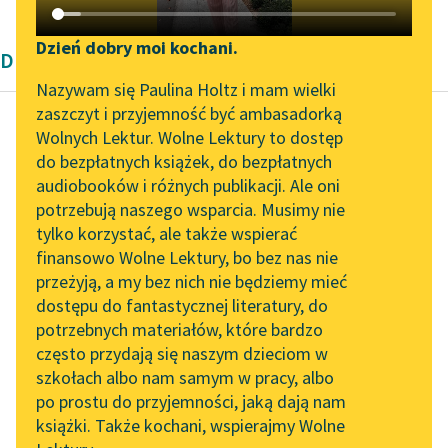
Katalog DAISY
Zgłoś brak utworu
Podkasty o książkach
Dzień dobry moi kochani.
Dramat szekspirowski
Aktualności
Narzędzia
Nazywam się Paulina Holtz i mam wielki
zaszczyt i przyjemność być ambasadorką
Zapraszamy na spotkanie
Mapa Wolnych Lektur
Wolnych Lektur. Wolne Lektury to dostęp
online z tłumaczkami
do bezpłatnych książek, do bezpłatnych
William Shakespeare
Leśmianator
literatury skandynawskiej
audiobooków i różnych publikacji. Ale oni
(Szekspir)
potrzebują naszego wsparcia. Musimy nie
Sen nocy letniej
Przewodnik dla piszących i
Spotkanie z Katarzyną
tylko korzystać, ale także wspierać
czytających
Tunkiel w Oslo
finansowo Wolne Lektury, bo bez nas nie
Śpij! Ja cię w moje
przeżyją, a my bez nich nie będziemy mieć
Wolne Lektury na 32.
owinę ramiona,
dostępu do fantastycznej literatury, do
Pol’and’Rock Festivalu
API
A wy, me wróżki,
potrzebnych materiałów, które bardzo
wszystkie się oddalcie.
„Kochanek Lady
OAI-PMH
często przydają się naszym dzieciom w
Tak...
Chatterley” do słuchania
szkołach albo nam samym w pracy, albo
Widget Wolnych Lektur
na Wolnych Lekturach
po prostu do przyjemności, jaką dają nam
Czytaj więcej
książki. Także kochani, wspierajmy Wolne
Przypisy
Nowy audiobook –