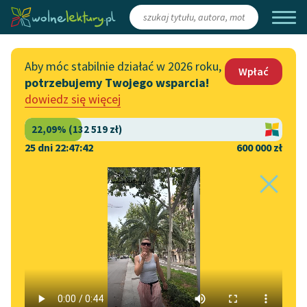
Zaloguj się
/
Załóż konto
Aby móc stabilnie działać w 2026 roku,
Wpłać
potrzebujemy Twojego wsparcia!
Katalog
Włącz się
dowiedz się więcej
Lektury szkolne
Wesprzyj Wolne Lektury
Książki
Współpraca z firmami
25 dni 22:47:41
600 000 zł
Autorki i autorzy
Zapisz się na newsletter
Strona główna
Katalog
Motyw
Sen
Audiobooki
Przekaż 1,5%
Motyw:
Sen
Kolekcje tematyczne
Włącz się w prace
NOWOŚCI
redakcyjne
Motywy literackie
Henryk Ibsen
✖
Dramat wierszowany
✖
Zgłoś błąd