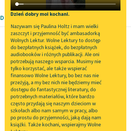
Katalog DAISY
Zgłoś brak utworu
Podkasty o książkach
Dzień dobry moi kochani.
Dramat wierszowany Henryka Ibsena
Aktualności
Narzędzia
Nazywam się Paulina Holtz i mam wielki
zaszczyt i przyjemność być ambasadorką
Spotkanie z Katarzyną
Mapa Wolnych Lektur
Wolnych Lektur. Wolne Lektury to dostęp
Tunkiel w Oslo
do bezpłatnych książek, do bezpłatnych
Henryk Ibsen
Leśmianator
audiobooków i różnych publikacji. Ale oni
Brand
Wolne Lektury na 32.
potrzebują naszego wsparcia. Musimy nie
Przewodnik dla piszących i
Pol’and’Rock Festivalu
tylko korzystać, ale także wspierać
czytających
Brand, tej nocy w ten
finansowo Wolne Lektury, bo bez nas nie
„Kochanek Lady
mróz krzepki
przeżyją, a my bez nich nie będziemy mieć
Chatterley” do słuchania
Przyszło do mnie z
dostępu do fantastycznej literatury, do
na Wolnych Lekturach
API
swej izdebki,
potrzebnych materiałów, które bardzo
Przyszło świeże...
Nowy audiobook –
OAI-PMH
często przydają się naszym dzieciom w
„Marzenie o Oriencie”
szkołach albo nam samym w pracy, albo
Widget Wolnych Lektur
Czytaj więcej
Sophie Elkan
po prostu do przyjemności, jaką dają nam
książki. Także kochani, wspierajmy Wolne
Przypisy
Kolekcja Nadwyraz.com x