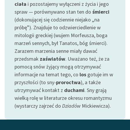
ciała
i pozostajemy wyłączeni z życia i jego
Zespół
spraw — porównywano stan ten do
śmierci
(dokonującej się codziennie niejako „na
Zasady wykorzystania
próbę”). Znajduje to odzwierciedlenie w
Wolnych Lektur
mitologii greckiej (wujem Morfeusza, boga
marzeń sennych, był Tanatos, bóg śmierci).
Logotypy
Zarazem marzenia senne miały dawać
Materiały promocyjne
przedsmak
zaświatów
. Uważano też, że za
pomocą snów żyjący mogą otrzymywać
Polityka prywatności
informacje na temat tego, co
los
gotuje im w
Regulamin biblioteki
przyszłości (to sny-
proroctwa
), a także
utrzymywać kontakt z
duchami
. Sny grają
Dane fundacji i
wielką rolę w literaturze okresu romantyzmu
sprawozdania finansowe
(wystarczy zajrzeć do
Dziadów
Mickiewicza).
Regulamin darowizn
Informacja o treściach
wrażliwych