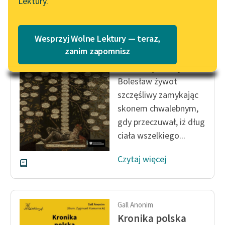
Lektury.
Katalog
Blog
Katalog w formacie PDF
Gall Anonim
Wesprzyj Wolne Lektury — teraz,
Kronika polska
Lektury szkolne i klasyka
zanim zapomnisz
literatury do słuchania dla
Pełen więc sławy
uczennic i uczniów z
Bolesław żywot
niepełnosprawnościami
szczęśliwy zamykając
E-kolekcja lektur
skonem chwalebnym,
szkolnych i literatury do
gdy przeczuwał, iż dług
słuchania dla uczennic i
ciała wszelkiego...
uczniów z
niepełnosprawnościami
Czytaj więcej
Feministyczne inspiracje.
Popularyzacja
skandynawskiej literatury
Gall Anonim
feministycznej
Kronika polska