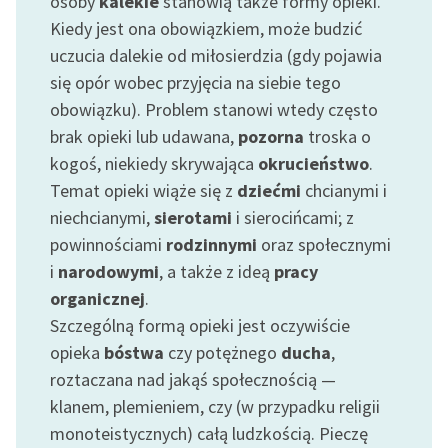
osoby
kalekie
stanowią także formy opieki.
Kiedy jest ona obowiązkiem, może budzić
uczucia dalekie od miłosierdzia (gdy pojawia
się opór wobec przyjęcia na siebie tego
obowiązku). Problem stanowi wtedy często
brak opieki lub udawana,
pozorna
troska o
kogoś, niekiedy skrywająca
okrucieństwo
.
Temat opieki wiąże się z
dziećmi
chcianymi i
niechcianymi,
sierotami
i sierocińcami; z
powinnościami
rodzinnymi
oraz społecznymi
i
narodowymi
, a także z ideą
pracy
organicznej
.
Szczególną formą opieki jest oczywiście
opieka
bóstwa
czy potężnego
ducha
,
roztaczana nad jakąś społecznością —
klanem, plemieniem, czy (w przypadku religii
monoteistycznych) całą ludzkością. Pieczę