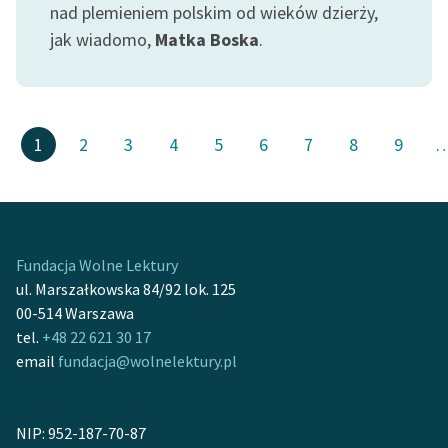
nad plemieniem polskim od wieków dzierży,
jak wiadomo,
Matka Boska
.
1
2
3
4
5
6
7
8
9
Fundacja Wolne Lektury
ul. Marszałkowska 84/92 lok. 125
00-514 Warszawa
tel.
+48 22 621 30 17
email
fundacja@wolnelektury.pl
NIP: 952-187-70-87