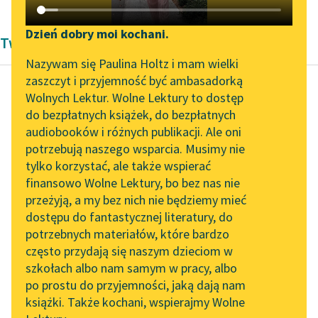
Katalog DAISY
Zgłoś brak utworu
Podkasty o książkach
Dzień dobry moi kochani.
Twórczość
Aktualności
Narzędzia
Nazywam się Paulina Holtz i mam wielki
zaszczyt i przyjemność być ambasadorką
„Prokurator Alicja Horn”
Mapa Wolnych Lektur
Wolnych Lektur. Wolne Lektury to dostęp
do słuchania
do bezpłatnych książek, do bezpłatnych
Autorka nieznana
Leśmianator
audiobooków i różnych publikacji. Ale oni
Z pamiętników
Byliśmy częścią AI Impact
potrzebują naszego wsparcia. Musimy nie
Przewodnik dla piszących i
bezrobotnych.
Lab
tylko korzystać, ale także wspierać
czytających
Pamiętnik nr 27
finansowo Wolne Lektury, bo bez nas nie
Zapraszamy na spotkanie
przeżyją, a my bez nich nie będziemy mieć
online z tłumaczkami
Ojciec bez serca nie
dostępu do fantastycznej literatury, do
literatury skandynawskiej
API
dbał o żonę ani o
potrzebnych materiałów, które bardzo
Spotkanie z Katarzyną
dzieci, tylko wyjechał w
OAI-PMH
często przydają się naszym dzieciom w
Tunkiel w Oslo
świat do...
szkołach albo nam samym w pracy, albo
Widget Wolnych Lektur
po prostu do przyjemności, jaką dają nam
102. lata temu zmarł
Czytaj więcej
książki. Także kochani, wspierajmy Wolne
Przypisy
Joseph Conrad