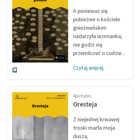
Ręce pełne poezji
A ponieważ się
Kolekcje edukacyjne
pobieżnie o kościele
twórców przechodzących
gnieźnieńskim
do domeny publicznej,
nadarzyła wzmianka,
lektur szkolnych oraz
nie godzi się
Starego Testamentu
przemilczeć o cudzie...
Odkurzamy bohaterów
Czytaj więcej
Szkoła Poezji Wolnych
Lektur
O nas
Ajschylos
Oresteja
Kontakt
O projekcie
Z niejednej krwawej
troski marła moja
Zespół
dusza,