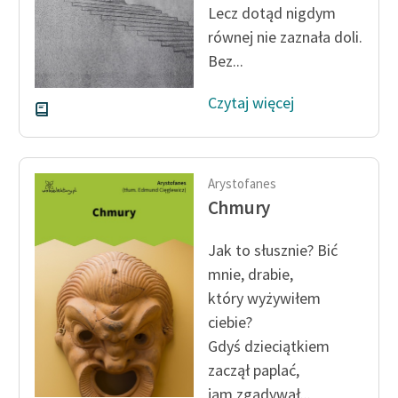
Lecz dotąd nigdym
równej nie zaznała doli.
Zasady wykorzystania
Wolnych Lektur
Bez...
Logotypy
Czytaj więcej
Materiały promocyjne
Polityka prywatności
Arystofanes
Regulamin biblioteki
Chmury
Dane fundacji i
Jak to słusznie? Bić
sprawozdania finansowe
mnie, drabie,
Regulamin darowizn
który wyżywiłem
ciebie?
Informacja o treściach
Gdyś dzieciątkiem
wrażliwych
zaczął paplać,
Deklaracja dostępności
jam zgadywał...