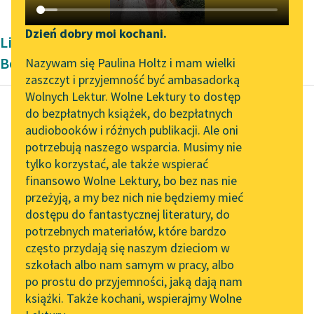
Katalog DAISY
Zgłoś brak utworu
Podkasty o książkach
Dzień dobry moi kochani.
Liryka Dwudziestolecie międzywojenne
Aktualności
Narzędzia
Bolesława Leśmiana
Nazywam się Paulina Holtz i mam wielki
zaszczyt i przyjemność być ambasadorką
Zapraszamy na spotkanie
Mapa Wolnych Lektur
Wolnych Lektur. Wolne Lektury to dostęp
online z tłumaczkami
do bezpłatnych książek, do bezpłatnych
Leśmianator
literatury skandynawskiej
audiobooków i różnych publikacji. Ale oni
Bolesław Leśmian
potrzebują naszego wsparcia. Musimy nie
Przewodnik dla piszących i
Urszula
Spotkanie z Katarzyną
tylko korzystać, ale także wspierać
czytających
Tunkiel w Oslo
Kochanowska
finansowo Wolne Lektury, bo bez nas nie
przeżyją, a my bez nich nie będziemy mieć
Wolne Lektury na 32.
Więc zrywam się i
dostępu do fantastycznej literatury, do
Pol’and’Rock Festivalu
API
biegnę! Wiatr po niebie
potrzebnych materiałów, które bardzo
„Kochanek Lady
OAI-PMH
dzwoni!
często przydają się naszym dzieciom w
Chatterley” do słuchania
Serce w piersi
szkołach albo nam samym w pracy, albo
Widget Wolnych Lektur
na Wolnych Lekturach
po prostu do przyjemności, jaką dają nam
zamiera… Nie!… To...
książki. Także kochani, wspierajmy Wolne
Przypisy
Nowy audiobook –