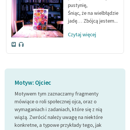
Zespół
pustynię,
Śniąc, że na wielbłądzie
jadę… Zbójcą jestem...
Zasady wykorzystania
Wolnych Lektur
Czytaj więcej
Logotypy
Materiały promocyjne
Polityka prywatności
Regulamin biblioteki
Motyw: Ojciec
Dane fundacji i
Motywem tym zaznaczamy fragmenty
sprawozdania finansowe
mówiące o roli społecznej ojca, oraz o
wymaganiach i zadaniach, które się z nią
Regulamin darowizn
wiążą. Zwrócić należy uwagę na niektóre
Informacja o treściach
konkretne, a typowe przykłady tego, jak
wrażliwych