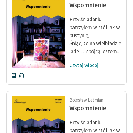
Wspomnienie
feministycznej
Ręce pełne poezji
Przy śniadaniu
patrzyłem w stół jak w
Kolekcje edukacyjne
pustynię,
twórców przechodzących
Śniąc, że na wielbłądzie
do domeny publicznej,
jadę… Zbójcą jestem...
lektur szkolnych oraz
Starego Testamentu
Czytaj więcej
Odkurzamy bohaterów
Szkoła Poezji Wolnych
Lektur
Bolesław Leśmian
O nas
Wspomnienie
Kontakt
Przy śniadaniu
O projekcie
patrzyłem w stół jak w