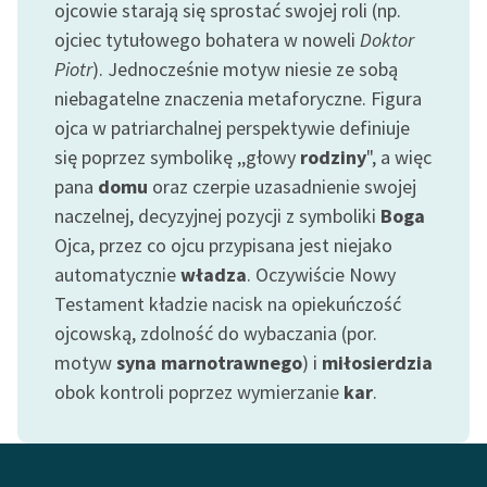
ojcowie starają się sprostać swojej roli (np.
Deklaracja dostępności
ojciec tytułowego bohatera w noweli
Doktor
Piotr
). Jednocześnie motyw niesie ze sobą
niebagatelne znaczenia metaforyczne. Figura
ojca w patriarchalnej perspektywie definiuje
się poprzez symbolikę ,,głowy
rodziny
", a więc
pana
domu
oraz czerpie uzasadnienie swojej
naczelnej, decyzyjnej pozycji z symboliki
Boga
Ojca, przez co ojcu przypisana jest niejako
automatycznie
władza
. Oczywiście Nowy
Testament kładzie nacisk na opiekuńczość
ojcowską, zdolność do wybaczania (por.
motyw
syna marnotrawnego
) i
miłosierdzia
obok kontroli poprzez wymierzanie
kar
.