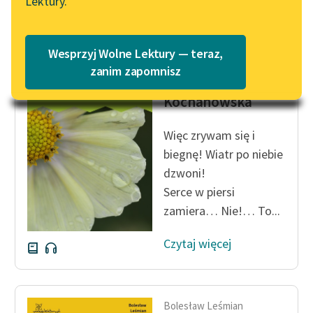
Lektury.
Czytaj więcej
„Marzenie o Oriencie”
Katalog
Sophie Elkan
Katalog w formacie PDF
Blog
Wesprzyj Wolne Lektury — teraz,
Bolesław Leśmian
zanim zapomnisz
Urszula
Kochanowska
Lektury szkolne i klasyka
literatury do słuchania dla
Więc zrywam się i
uczennic i uczniów z
niepełnosprawnościami
biegnę! Wiatr po niebie
dzwoni!
E-kolekcja lektur
Serce w piersi
szkolnych i literatury do
zamiera… Nie!… To...
słuchania dla uczennic i
uczniów z
Czytaj więcej
niepełnosprawnościami
Feministyczne inspiracje.
Popularyzacja
Bolesław Leśmian
skandynawskiej literatury