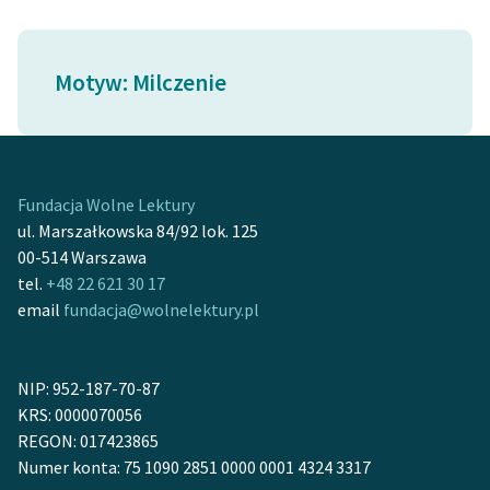
Ręce pełne poezji
Kolekcje edukacyjne
Motyw: Milczenie
twórców przechodzących
do domeny publicznej,
lektur szkolnych oraz
Starego Testamentu
Odkurzamy bohaterów
Fundacja Wolne Lektury
ul. Marszałkowska 84/92 lok. 125
Szkoła Poezji Wolnych
00-514 Warszawa
Lektur
tel.
+48 22 621 30 17
email
fundacja@wolnelektury.pl
O nas
Kontakt
NIP: 952-187-70-87
O projekcie
KRS: 0000070056
REGON: 017423865
Zespół
Numer konta: 75 1090 2851 0000 0001 4324 3317