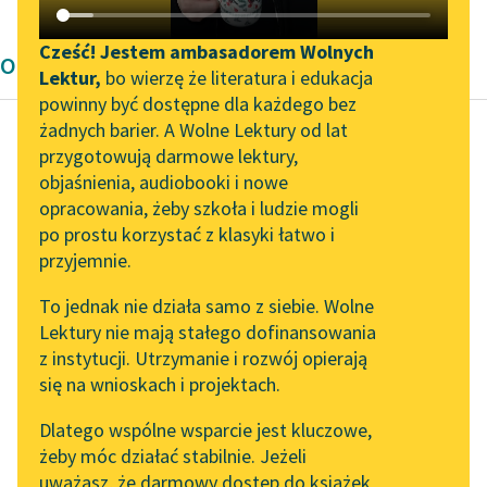
Katalog DAISY
Zgłoś brak utworu
Podkasty o książkach
Cześć! Jestem ambasadorem Wolnych
Opowiadanie i Legenda
Lektur,
bo wierzę że literatura i edukacja
Aktualności
Narzędzia
powinny być dostępne dla każdego bez
żadnych barier. A Wolne Lektury od lat
„Prokurator Alicja Horn”
Mapa Wolnych Lektur
przygotowują darmowe lektury,
do słuchania
Autor nieznany
objaśnienia, audiobooki i nowe
Leśmianator
Ze skarbnicy
opracowania, żeby szkoła i ludzie mogli
Byliśmy częścią AI Impact
Przewodnik dla piszących i
midraszy
po prostu korzystać z klasyki łatwo i
Lab
czytających
przyjemnie.
Zapraszamy na spotkanie
Rabbi Jozue ben Lewi
To jednak nie działa samo z siebie. Wolne
online z tłumaczkami
przez długi czas pościł i
Lektury nie mają stałego dofinansowania
literatury skandynawskiej
API
modlił się, żeby
z instytucji. Utrzymanie i rozwój opierają
przyszedł do niego...
Spotkanie z Katarzyną
OAI-PMH
się na wnioskach i projektach.
Tunkiel w Oslo
Widget Wolnych Lektur
Czytaj więcej
Dlatego wspólne wsparcie jest kluczowe,
102. lata temu zmarł
żeby móc działać stabilnie. Jeżeli
Przypisy
Joseph Conrad
uważasz, że darmowy dostęp do książek