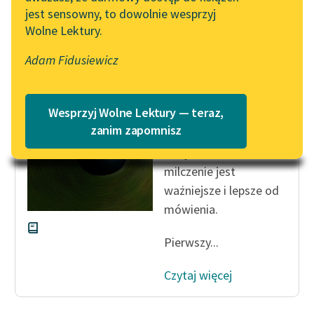
jest sensowny, to dowolnie wesprzyj
Katalog
Blog
Wolne Lektury.
Katalog w formacie PDF
Autor nieznany
Ze skarbnicy
Adam Fidusiewicz
Lektury szkolne i klasyka
midraszy
literatury do słuchania dla
uczennic i uczniów z
Wesprzyj Wolne Lektury — teraz,
— Ja zaś teraz
niepełnosprawnościami
zanim zapomnisz
udowodnię wam
E-kolekcja lektur
wszystkim, że
szkolnych i literatury do
milczenie jest
słuchania dla uczennic i
ważniejsze i lepsze od
uczniów z
mówienia.
niepełnosprawnościami
Pierwszy...
Feministyczne inspiracje.
Popularyzacja
Czytaj więcej
skandynawskiej literatury
feministycznej