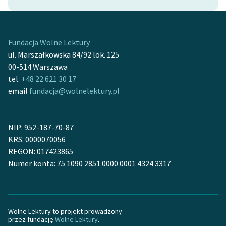
Zasady wykorzystania
Wolnych Lektur
Fundacja Wolne Lektury
Logotypy
ul. Marszałkowska 84/92 lok. 125
00-514 Warszawa
Materiały promocyjne
tel.
+48 22 621 30 17
email
fundacja@wolnelektury.pl
Polityka prywatności
Regulamin biblioteki
NIP: 952-187-70-87
Dane fundacji i
KRS: 0000070056
sprawozdania finansowe
REGON: 017423865
Numer konta: 75 1090 2851 0000 0001 4324 3317
Regulamin darowizn
Informacja o treściach
wrażliwych
Wolne Lektury to projekt prowadzony
Deklaracja dostępności
przez fundację
Wolne Lektury
.