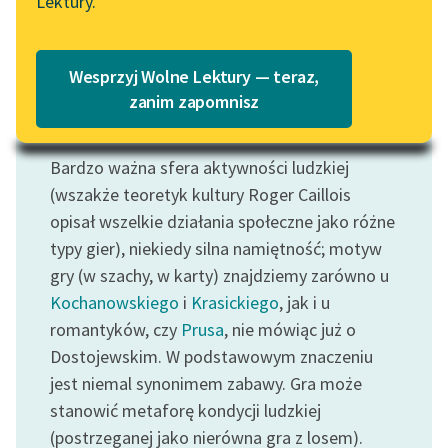
Lektury.
Katalog
Blog
Katalog w formacie PDF
Wesprzyj Wolne Lektury — teraz,
Lektury szkolne i klasyka
zanim zapomnisz
literatury do słuchania dla
Motyw: Gra
uczennic i uczniów z
Bardzo ważna sfera aktywności ludzkiej
niepełnosprawnościami
(wszakże teoretyk kultury Roger Caillois
E-kolekcja lektur
opisał wszelkie działania społeczne jako różne
szkolnych i literatury do
typy gier), niekiedy silna namiętność; motyw
słuchania dla uczennic i
gry (w szachy, w karty) znajdziemy zarówno u
uczniów z
Kochanowskiego
i
Krasickiego
, jak i u
niepełnosprawnościami
romantyków, czy
Prusa
, nie mówiąc już o
Feministyczne inspiracje.
Dostojewskim. W podstawowym znaczeniu
Popularyzacja
jest niemal synonimem zabawy. Gra może
skandynawskiej literatury
stanowić metaforę kondycji ludzkiej
feministycznej
(postrzeganej jako nierówna gra z losem).