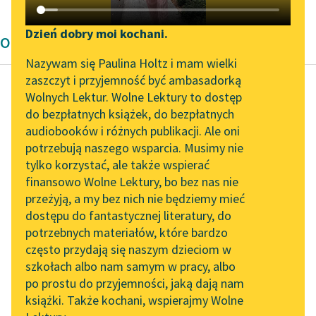
Katalog DAISY
Zgłoś brak utworu
Podkasty o książkach
Dzień dobry moi kochani.
Opowiadanie Starożytność
Aktualności
Narzędzia
Nazywam się Paulina Holtz i mam wielki
zaszczyt i przyjemność być ambasadorką
„Prokurator Alicja Horn”
Mapa Wolnych Lektur
Wolnych Lektur. Wolne Lektury to dostęp
do słuchania
do bezpłatnych książek, do bezpłatnych
Autor nieznany
Leśmianator
audiobooków i różnych publikacji. Ale oni
Ze skarbnicy
Byliśmy częścią AI Impact
potrzebują naszego wsparcia. Musimy nie
Przewodnik dla piszących i
midraszy
Lab
tylko korzystać, ale także wspierać
czytających
finansowo Wolne Lektury, bo bez nas nie
Zapraszamy na spotkanie
— Zadam ci kilka
przeżyją, a my bez nich nie będziemy mieć
online z tłumaczkami
zagadek —
dostępu do fantastycznej literatury, do
literatury skandynawskiej
API
powiedziała do
potrzebnych materiałów, które bardzo
Salomona królowa
Spotkanie z Katarzyną
OAI-PMH
często przydają się naszym dzieciom w
Tunkiel w Oslo
Saby. — Jeśli uda ci się
szkołach albo nam samym w pracy, albo
Widget Wolnych Lektur
je rozwiązać...
po prostu do przyjemności, jaką dają nam
102. lata temu zmarł
książki. Także kochani, wspierajmy Wolne
Przypisy
Joseph Conrad
Czytaj więcej