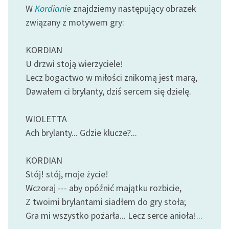
Ręce pełne poezji
W
Kordianie
znajdziemy następujący obrazek
związany z motywem gry:
Kolekcje edukacyjne
twórców przechodzących
KORDIAN
do domeny publicznej,
lektur szkolnych oraz
U drzwi stoją wierzyciele!
Starego Testamentu
Lecz bogactwo w miłości znikomą jest marą,
Dawałem ci brylanty, dziś sercem się dzielę.
Odkurzamy bohaterów
Szkoła Poezji Wolnych
WIOLETTA
Lektur
Ach brylanty... Gdzie klucze?...
O nas
KORDIAN
Kontakt
Stój! stój, moje życie!
Wczoraj --- aby opóźnić majątku rozbicie,
O projekcie
Z twoimi brylantami siadłem do gry stoła;
Zespół
Gra mi wszystko pożarła... Lecz serce anioła!...